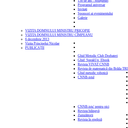
150 de ani - Mulțumiri
Programul aniversar
Invitaţi
Sponsori ai evenimentului
Galerie
VIZITA DOMNULUI MINISTRU PRICOPIE
VIZITA DOMNULUI MINISTRU CÎMPEANU
6 decembrie 2013
Vizita Principelui Nicolae
PUBLICAŢII
Ghid Metodic Club Dezbateri
Ghid_SpeakUp_Ebook
Revista VIVAT CNNB
Revista de matematică din Brăila T
Ghid metodic robotică
CNNB-istul
CNNB-istu' pentru pici
Revista bilingvă
Zumzăitorii
Revista în engleză