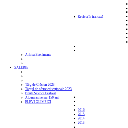
Revista în franceză
Arhiva Evenimente
GALERIE
Târg de Crăciun 2023
Târgul de oferte educaționale 2023
Braila Science Festival
Album aniversar 150 ani
ELEVI OLIMPICI
2016
2015
2014
2013