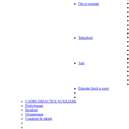
Om şi societate
Tehnologii
Arte
Educaţie fizică şi sport
CADRE DIDACTICE AUXILIARE
Perfecționare
Încadrare
Organigrama
Comitetul de părinți