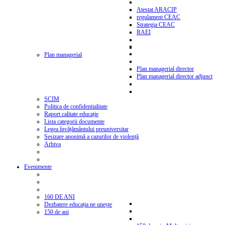
Atestat ARACIP
regulament CEAC
Strategia CEAC
RAEI
Plan managerial
Plan managerial director
Plan managerial director adjunct
SCIM
Politica de confidentialitate
Raport calitate educație
Lista categorii documente
Legea învățământului preuniversitar
Sesizare anonimă a cazurilor de violență
Arhiva
Evenimente
160 DE ANI
Dezbatere educația ne unește
150 de ani