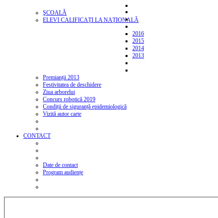
ŞCOALĂ
ELEVI CALIFICAȚI LA NAȚIONALĂ
2016
2015
2014
2013
Premianții 2013
Festivitatea de deschidere
Ziua arborelui
Concurs robotică 2019
Condiții de siguranță epidemiologică
Vizită autor carte
CONTACT
Date de contact
Program audiențe