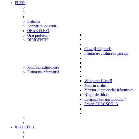
ELEVI
Statistică
Formaţiuni de studiu
ORAR ELEVI
Orar profesori
DIRIGENŢIE
Clasa şi dirigintele
Planificare întâlniri cu părinții
Activități extrașcolare
Platforma informatică
Wordpress Clasa 9
Math in english
Maratonul proiectelor informatice
Blogul de chimie
Locuiești sau aparții locului?
Proiect EUROSCOLA
REZULTATE