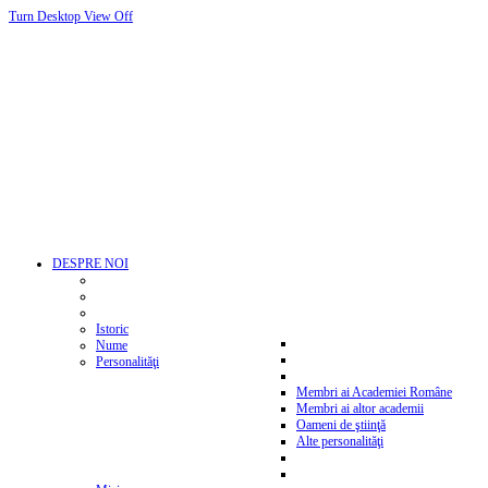
Turn Desktop View Off
DESPRE NOI
Istoric
Nume
Personalităţi
Membri ai Academiei Române
Membri ai altor academii
Oameni de ştiinţă
Alte personalităţi