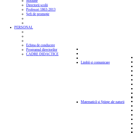
Misiune
Directorii şcolii
Profesori 1863-2013
Şefi de promoţie
PERSONAL
Echipa de conducere
Programul directorilor
CADRE DIDACTICE
Limbă şi comunicare
Matematică şi Ştiinţe ale naturii