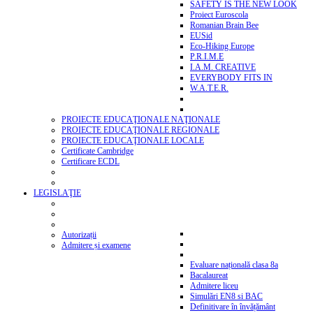
SAFETY IS THE NEW LOOK
Proiect Euroscola
Romanian Brain Bee
EUSid
Eco-Hiking Europe
P.R.I.M.E
I.A.M. CREATIVE
EVERYBODY FITS IN
W.A.T.E.R.
PROIECTE EDUCAŢIONALE NAŢIONALE
PROIECTE EDUCAŢIONALE REGIONALE
PROIECTE EDUCAŢIONALE LOCALE
Certificate Cambridge
Certificare ECDL
LEGISLAŢIE
Autorizații
Admitere și examene
Evaluare națională clasa 8a
Bacalaureat
Admitere liceu
Simulări EN8 si BAC
Definitivare în învățământ