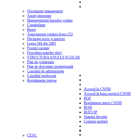
Documente management
Anunț important
Managementul burselor școlare
Contabilitate
Buget
Transparenta venituri legea 153
Declarații avere și interese
Legea 544 din 2001
Posturi vacante
Procedura transfer elevi
STRUCTURA ANULUI ŞCOLAR
Plan de școlarizare
Plan de dezvoltare instituțională
Consiliul de administrație
Consiliul profesoral
Regulamente interne
Accesul în CNNB
Accesul în baza sportivă CNNB
ROF
Regulament intern CNNB
ROIF
ROFUIP
Statutul elevului
Comisia paritară
CEAC