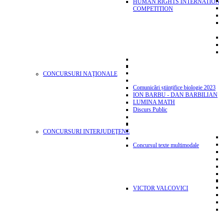
HUMAN RIGHTS INTERNATIO
COMPETITION
CONCURSURI NAŢIONALE
Comunicări științifice biologie 2023
ION BARBU - DAN BARBILIAN
LUMINA MATH
Discurs Public
CONCURSURI INTERJUDEŢENE
Concursul texte multimodale
VICTOR VALCOVICI