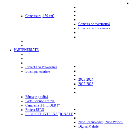
Concursuri „150 ani”
Concurs de matematică
Concurs de informatică
PARTENERIATE
Proiect Eco Provocarea
Bilanț parteneriate
2023-2024
2022-2023
Educație juridică
Earth Science Festival
Campania „FII LIBER !”
Proiect EPAS
PROIECTE INTERNAŢIONALE
New Technologies, New Worlds
Digital Mahale