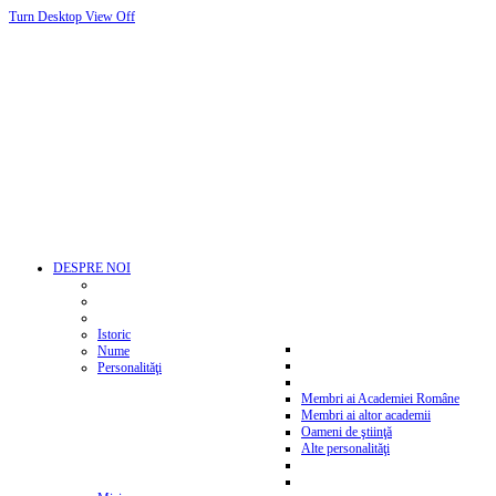
Turn Desktop View Off
DESPRE NOI
Istoric
Nume
Personalităţi
Membri ai Academiei Române
Membri ai altor academii
Oameni de ştiinţă
Alte personalităţi