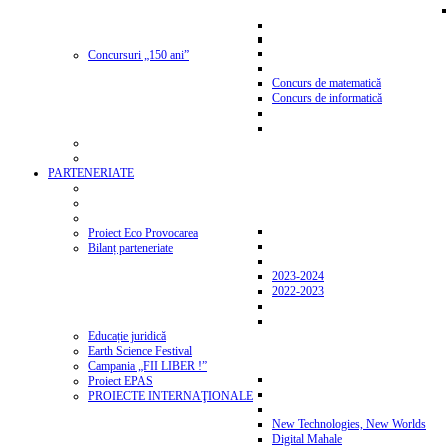
Concursuri „150 ani”
Concurs de matematică
Concurs de informatică
PARTENERIATE
Proiect Eco Provocarea
Bilanț parteneriate
2023-2024
2022-2023
Educație juridică
Earth Science Festival
Campania „FII LIBER !”
Proiect EPAS
PROIECTE INTERNAŢIONALE
New Technologies, New Worlds
Digital Mahale