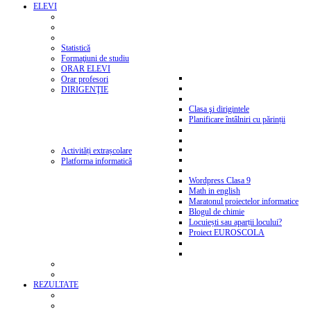
ELEVI
Statistică
Formaţiuni de studiu
ORAR ELEVI
Orar profesori
DIRIGENŢIE
Clasa şi dirigintele
Planificare întâlniri cu părinții
Activități extrașcolare
Platforma informatică
Wordpress Clasa 9
Math in english
Maratonul proiectelor informatice
Blogul de chimie
Locuiești sau aparții locului?
Proiect EUROSCOLA
REZULTATE