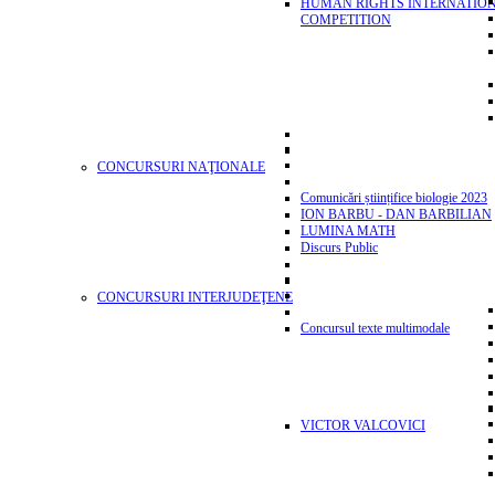
HUMAN RIGHTS INTERNATIO
COMPETITION
CONCURSURI NAŢIONALE
Comunicări științifice biologie 2023
ION BARBU - DAN BARBILIAN
LUMINA MATH
Discurs Public
CONCURSURI INTERJUDEŢENE
Concursul texte multimodale
VICTOR VALCOVICI