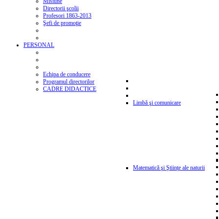
Misiune
Directorii şcolii
Profesori 1863-2013
Şefi de promoţie
PERSONAL
Echipa de conducere
Programul directorilor
CADRE DIDACTICE
Limbă şi comunicare
Matematică şi Ştiinţe ale naturii