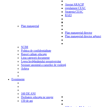
Atestat ARACIP
regulament CEAC
Strategia CEAC
RAEI
Plan managerial
Plan managerial director
Plan managerial director adjunct
SCIM
Politica de confidentialitate
Raport calitate educație
Lista categorii documente
Legea învățământului preuniversitar
Sesizare anonimă a cazurilor de violență
Arhiva
Evenimente
160 DE ANI
Dezbatere educația ne unește
150 de ani