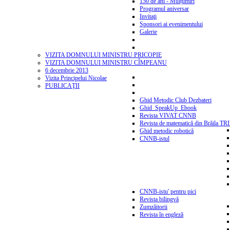
150 de ani - Mulțumiri
Programul aniversar
Invitaţi
Sponsori ai evenimentului
Galerie
VIZITA DOMNULUI MINISTRU PRICOPIE
VIZITA DOMNULUI MINISTRU CÎMPEANU
6 decembrie 2013
Vizita Principelui Nicolae
PUBLICAŢII
Ghid Metodic Club Dezbateri
Ghid_SpeakUp_Ebook
Revista VIVAT CNNB
Revista de matematică din Brăila T
Ghid metodic robotică
CNNB-istul
CNNB-istu' pentru pici
Revista bilingvă
Zumzăitorii
Revista în engleză