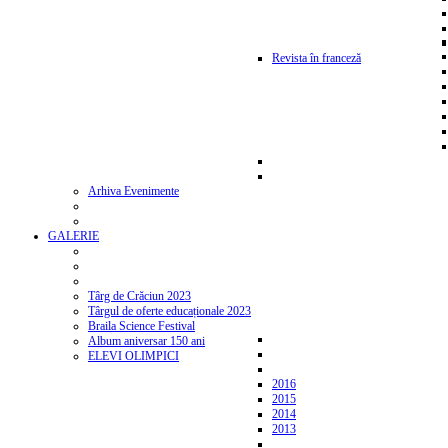
Revista în franceză
Arhiva Evenimente
GALERIE
Târg de Crăciun 2023
Târgul de oferte educaționale 2023
Braila Science Festival
Album aniversar 150 ani
ELEVI OLIMPICI
2016
2015
2014
2013