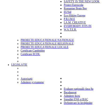
SAFETY IS THE NEW LOOK
Proiect Euroscola
Romanian Brain Bee
EUSid
Eco-Hiking Europe
P.R.I.M.E
I.A.M. CREATIVE
EVERYBODY FITS IN
W.A.T.E.R.
PROIECTE EDUCAŢIONALE NAŢIONALE
PROIECTE EDUCAŢIONALE REGIONALE
PROIECTE EDUCAŢIONALE LOCALE
Certificate Cambridge
Certificare ECDL
LEGISLAŢIE
Autorizații
Admitere și examene
Evaluare națională clasa 8a
Bacalaureat
Admitere liceu
Simulări EN8 si BAC
Definitivare în învățământ