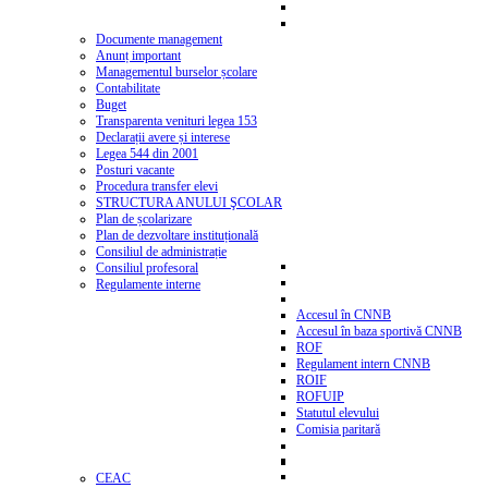
Documente management
Anunț important
Managementul burselor școlare
Contabilitate
Buget
Transparenta venituri legea 153
Declarații avere și interese
Legea 544 din 2001
Posturi vacante
Procedura transfer elevi
STRUCTURA ANULUI ŞCOLAR
Plan de școlarizare
Plan de dezvoltare instituțională
Consiliul de administrație
Consiliul profesoral
Regulamente interne
Accesul în CNNB
Accesul în baza sportivă CNNB
ROF
Regulament intern CNNB
ROIF
ROFUIP
Statutul elevului
Comisia paritară
CEAC