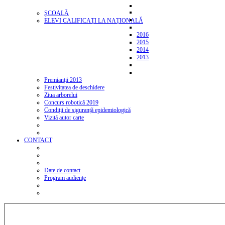
ŞCOALĂ
ELEVI CALIFICAȚI LA NAȚIONALĂ
2016
2015
2014
2013
Premianții 2013
Festivitatea de deschidere
Ziua arborelui
Concurs robotică 2019
Condiții de siguranță epidemiologică
Vizită autor carte
CONTACT
Date de contact
Program audiențe