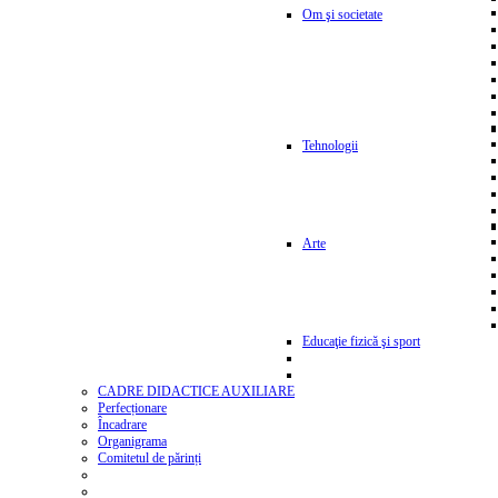
Om şi societate
Tehnologii
Arte
Educaţie fizică şi sport
CADRE DIDACTICE AUXILIARE
Perfecționare
Încadrare
Organigrama
Comitetul de părinți