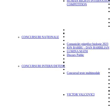
HUMAN RIGHTS INTERNATIO
COMPETITION
CONCURSURI NAŢIONALE
Comunicări științifice biologie 2023
ION BARBU - DAN BARBILIAN
LUMINA MATH
Discurs Public
CONCURSURI INTERJUDEŢENE
Concursul texte multimodale
VICTOR VALCOVICI