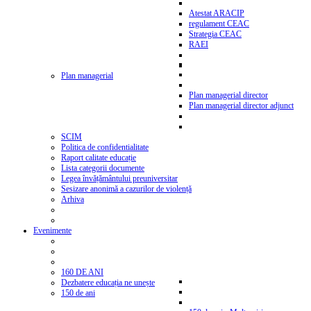
Atestat ARACIP
regulament CEAC
Strategia CEAC
RAEI
Plan managerial
Plan managerial director
Plan managerial director adjunct
SCIM
Politica de confidentialitate
Raport calitate educație
Lista categorii documente
Legea învățământului preuniversitar
Sesizare anonimă a cazurilor de violență
Arhiva
Evenimente
160 DE ANI
Dezbatere educația ne unește
150 de ani