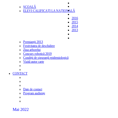
ŞCOALĂ
ELEVI CALIFICAȚI LA NAȚIONALĂ
2016
2015
2014
2013
Premianții 2013
Festivitatea de deschidere
Ziua arborelui
Concurs robotică 2019
Condiții de siguranță epidemiologică
Vizită autor carte
CONTACT
Date de contact
Program audiențe
Mai 2022