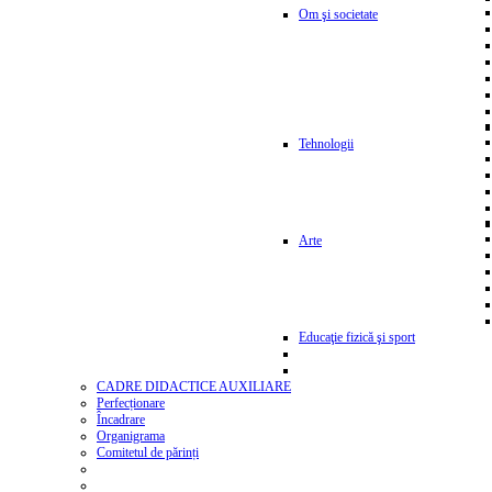
Om şi societate
Tehnologii
Arte
Educaţie fizică şi sport
CADRE DIDACTICE AUXILIARE
Perfecționare
Încadrare
Organigrama
Comitetul de părinți