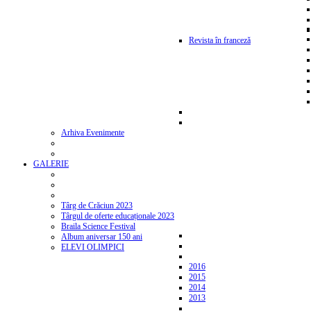
Revista în franceză
Arhiva Evenimente
GALERIE
Târg de Crăciun 2023
Târgul de oferte educaționale 2023
Braila Science Festival
Album aniversar 150 ani
ELEVI OLIMPICI
2016
2015
2014
2013