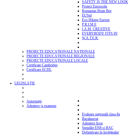
SAFETY IS THE NEW LOOK
Proiect Euroscola
Romanian Brain Bee
EUSid
Eco-Hiking Europe
P.R.I.M.E
I.A.M. CREATIVE
EVERYBODY FITS IN
W.A.T.E.R.
PROIECTE EDUCAŢIONALE NAŢIONALE
PROIECTE EDUCAŢIONALE REGIONALE
PROIECTE EDUCAŢIONALE LOCALE
Certificate Cambridge
Certificare ECDL
LEGISLAŢIE
Autorizații
Admitere și examene
Evaluare națională clasa 8a
Bacalaureat
Admitere liceu
Simulări EN8 si BAC
Definitivare în învățământ