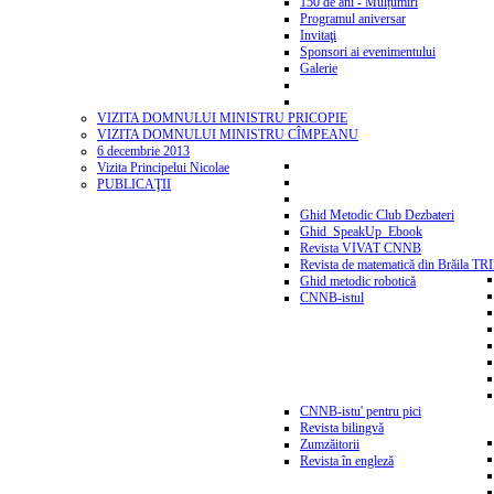
150 de ani - Mulțumiri
Programul aniversar
Invitaţi
Sponsori ai evenimentului
Galerie
VIZITA DOMNULUI MINISTRU PRICOPIE
VIZITA DOMNULUI MINISTRU CÎMPEANU
6 decembrie 2013
Vizita Principelui Nicolae
PUBLICAŢII
Ghid Metodic Club Dezbateri
Ghid_SpeakUp_Ebook
Revista VIVAT CNNB
Revista de matematică din Brăila T
Ghid metodic robotică
CNNB-istul
CNNB-istu' pentru pici
Revista bilingvă
Zumzăitorii
Revista în engleză