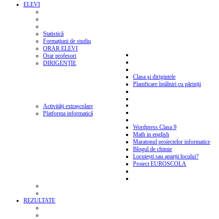
ELEVI
Statistică
Formaţiuni de studiu
ORAR ELEVI
Orar profesori
DIRIGENŢIE
Clasa şi dirigintele
Planificare întâlniri cu părinții
Activități extrașcolare
Platforma informatică
Wordpress Clasa 9
Math in english
Maratonul proiectelor informatice
Blogul de chimie
Locuiești sau aparții locului?
Proiect EUROSCOLA
REZULTATE