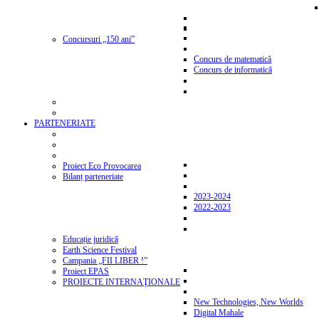
Concursuri „150 ani”
Concurs de matematică
Concurs de informatică
PARTENERIATE
Proiect Eco Provocarea
Bilanț parteneriate
2023-2024
2022-2023
Educație juridică
Earth Science Festival
Campania „FII LIBER !”
Proiect EPAS
PROIECTE INTERNAŢIONALE
New Technologies, New Worlds
Digital Mahale