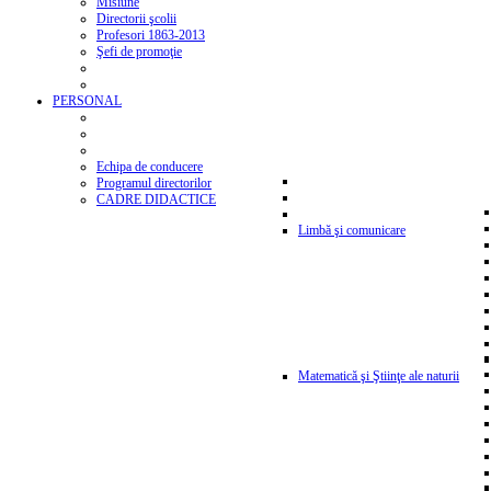
Misiune
Directorii şcolii
Profesori 1863-2013
Şefi de promoţie
PERSONAL
Echipa de conducere
Programul directorilor
CADRE DIDACTICE
Limbă şi comunicare
Matematică şi Ştiinţe ale naturii