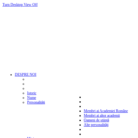
Turn Desktop View Off
DESPRE NOI
Istoric
Nume
Personalităţi
Membri ai Academiei Române
Membri ai altor academii
Oameni de ştiinţă
Alte personalităţi