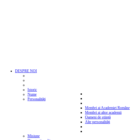
DESPRE NOI
Istoric
Nume
Personalităţi
Membri ai Academiei Române
Membri ai altor academii
Oameni de ştiinţă
Alte personalităţi
Misiune