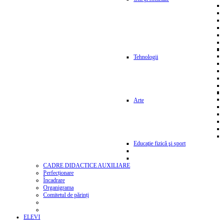
Tehnologii
Arte
Educaţie fizică şi sport
CADRE DIDACTICE AUXILIARE
Perfecționare
Încadrare
Organigrama
Comitetul de părinți
ELEVI