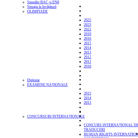
Simulări BAC și EN8
Situația la învățătură
OLIMPIADE
2025
2023
2022
2019
2016
2015
2014
2013
2012
2011
2010
Diplome
EXAMENE NAŢIONALE
2015
2014
2013
CONCURSURI INTERNAȚIONALE
CONCURS INTERNAȚIONAL D
TRADUCERI
HUMAN RIGHTS INTERNATIO