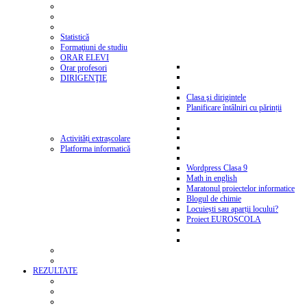
Statistică
Formaţiuni de studiu
ORAR ELEVI
Orar profesori
DIRIGENŢIE
Clasa şi dirigintele
Planificare întâlniri cu părinții
Activități extrașcolare
Platforma informatică
Wordpress Clasa 9
Math in english
Maratonul proiectelor informatice
Blogul de chimie
Locuiești sau aparții locului?
Proiect EUROSCOLA
REZULTATE