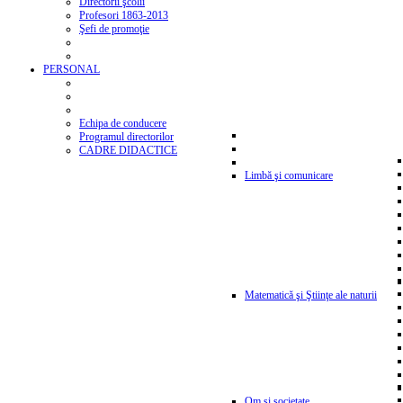
Directorii şcolii
Profesori 1863-2013
Şefi de promoţie
PERSONAL
Echipa de conducere
Programul directorilor
CADRE DIDACTICE
Limbă şi comunicare
Matematică şi Ştiinţe ale naturii
Om şi societate