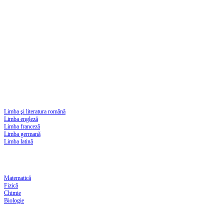
Limba şi literatura română
Limba engleză
Limba franceză
Limba germană
Limba latină
Matematică
Fizică
Chimie
Biologie