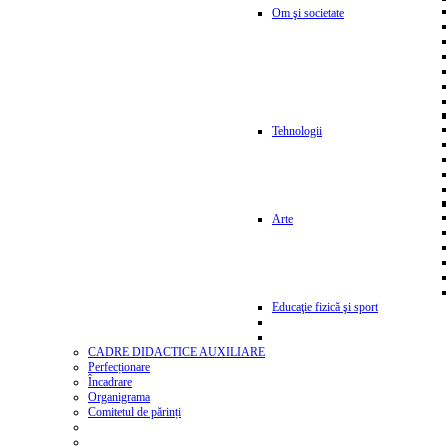
Om şi societate
Tehnologii
Arte
Educaţie fizică şi sport
CADRE DIDACTICE AUXILIARE
Perfecționare
Încadrare
Organigrama
Comitetul de părinți