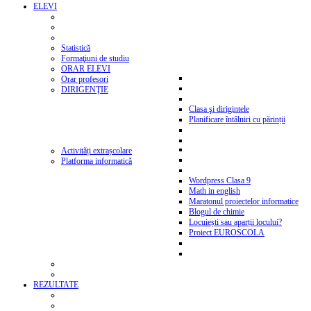
ELEVI
Statistică
Formaţiuni de studiu
ORAR ELEVI
Orar profesori
DIRIGENŢIE
Clasa şi dirigintele
Planificare întâlniri cu părinții
Activități extrașcolare
Platforma informatică
Wordpress Clasa 9
Math in english
Maratonul proiectelor informatice
Blogul de chimie
Locuiești sau aparții locului?
Proiect EUROSCOLA
REZULTATE