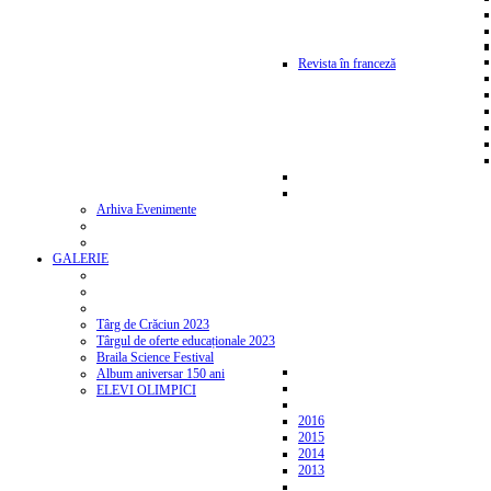
Revista în franceză
Arhiva Evenimente
GALERIE
Târg de Crăciun 2023
Târgul de oferte educaționale 2023
Braila Science Festival
Album aniversar 150 ani
ELEVI OLIMPICI
2016
2015
2014
2013