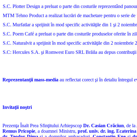
S.C. Plotter Design a preluat o parte din costurile reprezentând panouri
MTM Tehno Product a realizat lucrări de machetare pentru o serie de ti
S.C. Murfatlar a sprijinit în mod specific activităţile din 1 şi 2 noiemb
S.C. Poem Café a preluat o parte din costurile produselor oferite în z
S.C. Naturalvit a sprijinit în mod specific activităţile din 2 noiembrie 
S.C: Hercules S.A. şi Romwest Euro SRL Brăila au depus contribuţii fi
Reprezentanţii mass-media
au reflectat corect şi în detaliu întregul 
Invitaţii noştri
Prezenţa Înalt Prea Sfinţitului Arhiepscop
Dr. Casian Crăciun
, de l
Remus Pricopie
, a doamnei Ministru,
prof. univ. dr. ing. Ecateri
dr. Teodor Dima
şi a domnilor ambasadori,
Constantin Ene
şi
dr