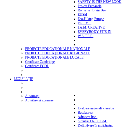
SAFETY IS THE NEW LOOK
Proiect Euroscola
Romanian Brain Bee
EUSid
Eco-Hiking Europe
P.R.I.M.E
I.A.M. CREATIVE
EVERYBODY FITS IN
W.A.T.E.R.
PROIECTE EDUCAŢIONALE NAŢIONALE
PROIECTE EDUCAŢIONALE REGIONALE
PROIECTE EDUCAŢIONALE LOCALE
Certificate Cambridge
Certificare ECDL
LEGISLAŢIE
Autorizații
Admitere și examene
Evaluare națională clasa 8a
Bacalaureat
Admitere liceu
Simulări EN8 si BAC
Definitivare în învățământ