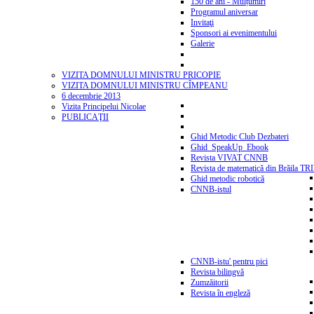
150 de ani - Mulțumiri
Programul aniversar
Invitaţi
Sponsori ai evenimentului
Galerie
VIZITA DOMNULUI MINISTRU PRICOPIE
VIZITA DOMNULUI MINISTRU CÎMPEANU
6 decembrie 2013
Vizita Principelui Nicolae
PUBLICAŢII
Ghid Metodic Club Dezbateri
Ghid_SpeakUp_Ebook
Revista VIVAT CNNB
Revista de matematică din Brăila T
Ghid metodic robotică
CNNB-istul
CNNB-istu' pentru pici
Revista bilingvă
Zumzăitorii
Revista în engleză