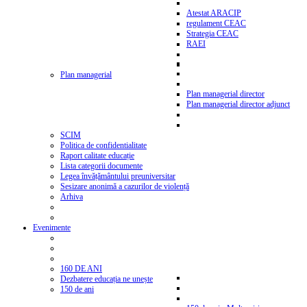
Atestat ARACIP
regulament CEAC
Strategia CEAC
RAEI
Plan managerial
Plan managerial director
Plan managerial director adjunct
SCIM
Politica de confidentialitate
Raport calitate educație
Lista categorii documente
Legea învățământului preuniversitar
Sesizare anonimă a cazurilor de violență
Arhiva
Evenimente
160 DE ANI
Dezbatere educația ne unește
150 de ani