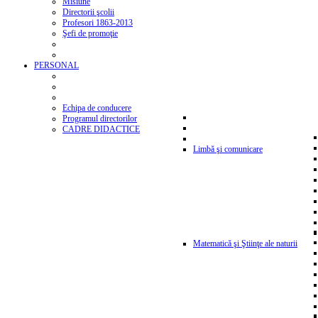
Misiune
Directorii şcolii
Profesori 1863-2013
Şefi de promoţie
PERSONAL
Echipa de conducere
Programul directorilor
CADRE DIDACTICE
Limbă şi comunicare
Matematică şi Ştiinţe ale naturii