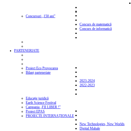
Concursuri „150 ani”
Concurs de matematică
Concurs de informatică
PARTENERIATE
Proiect Eco Provocarea
Bilanț parteneriate
2023-2024
2022-2023
Educație juridică
Earth Science Festival
Campania „FII LIBER !”
Proiect EPAS
PROIECTE INTERNAŢIONALE
New Technologies, New Worlds
Digital Mahale