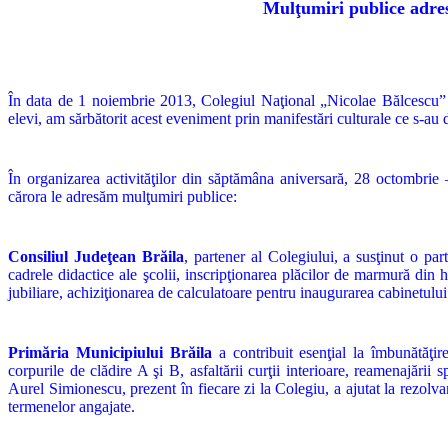
Mulţumiri publice adresa
În data de 1 noiembrie 2013, Colegiul Naţional „Nicolae Bălcescu” din
elevi, am sărbătorit acest eveniment prin manifestări culturale ce s-au 
În organizarea activităţilor din săptămâna aniversară, 28 octombrie 
cărora le adresăm mulţumiri publice:
Consiliul Judeţean Brăila
, partener al Colegiului, a susţinut o part
cadrele didactice ale şcolii, inscripţionarea plăcilor de marmură din h
jubiliare, achiziţionarea de calculatoare pentru inaugurarea cabinetu
Primăria Municipiului Brăila
a contribuit esenţial la îmbunătăţire
corpurile de clădire A şi B, asfaltării curţii interioare, reamenajării 
Aurel Simionescu, prezent în fiecare zi la Colegiu, a ajutat la rezolva
termenelor angajate.