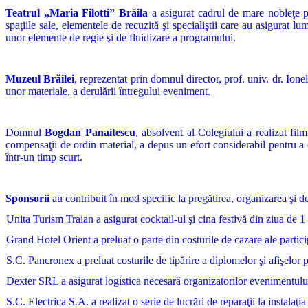
Teatrul „Maria Filotti”
Brăila
a asigurat cadrul de mare nobleţe p
spaţiile sale, elementele de recuzită şi specialiştii care au asigurat 
unor elemente de regie şi de fluidizare a programului.
Muzeul Brăilei
, reprezentat prin domnul director, prof. univ. dr. Ione
unor materiale, a derulării întregului eveniment.
Domnul
Bogdan Panaitescu
, absolvent al Colegiului a realizat fi
compensaţii de ordin material, a depus un efort considerabil pentru a 
într-un timp scurt.
Sponsorii
au contribuit în mod specific la pregătirea, organizarea şi der
Unita Turism Traian a asigurat cocktail-ul şi cina festivă din ziua de 
Grand Hotel Orient a preluat o parte din costurile de cazare ale partic
S.C. Pancronex a preluat costurile de tipărire a diplomelor şi afişelor p
Dexter SRL a asigurat logistica necesară organizatorilor evenimentulu
S.C. Electrica S.A. a realizat o serie de lucrări de reparaţii la instalaţia 