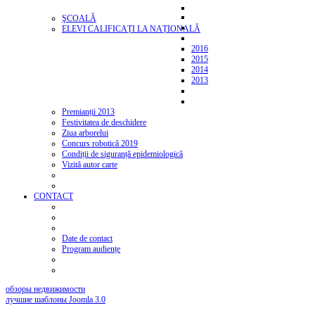
ŞCOALĂ
ELEVI CALIFICAȚI LA NAȚIONALĂ
2016
2015
2014
2013
Premianții 2013
Festivitatea de deschidere
Ziua arborelui
Concurs robotică 2019
Condiții de siguranță epidemiologică
Vizită autor carte
CONTACT
Date de contact
Program audiențe
обзоры недвижимости
лучшие шаблоны Joomla 3.0