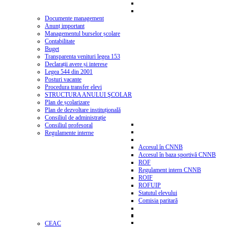
Documente management
Anunț important
Managementul burselor școlare
Contabilitate
Buget
Transparenta venituri legea 153
Declarații avere și interese
Legea 544 din 2001
Posturi vacante
Procedura transfer elevi
STRUCTURA ANULUI ŞCOLAR
Plan de școlarizare
Plan de dezvoltare instituțională
Consiliul de administrație
Consiliul profesoral
Regulamente interne
Accesul în CNNB
Accesul în baza sportivă CNNB
ROF
Regulament intern CNNB
ROIF
ROFUIP
Statutul elevului
Comisia paritară
CEAC