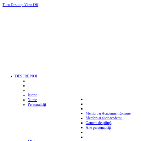
Turn Desktop View Off
DESPRE NOI
Istoric
Nume
Personalităţi
Membri ai Academiei Române
Membri ai altor academii
Oameni de ştiinţă
Alte personalităţi