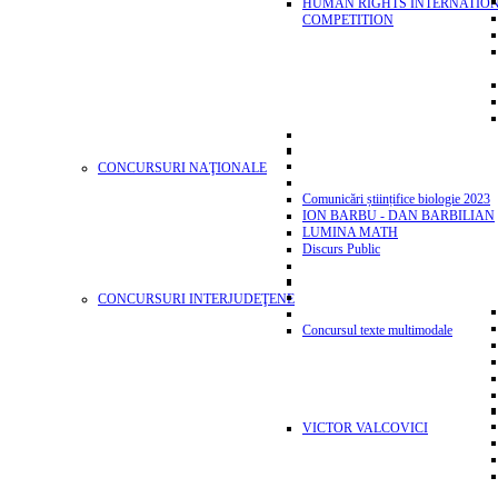
HUMAN RIGHTS INTERNATIO
COMPETITION
CONCURSURI NAŢIONALE
Comunicări științifice biologie 2023
ION BARBU - DAN BARBILIAN
LUMINA MATH
Discurs Public
CONCURSURI INTERJUDEŢENE
Concursul texte multimodale
VICTOR VALCOVICI