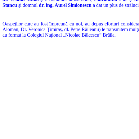
Stancu
şi domnul
dr. ing. Aurel Simionescu
a dat un plus de străluc
Oaspeţilor care au fost împreună cu noi, au depus eforturi considerabi
Aloman, Dr. Veronica Ţimiraş, dl. Petre Răileanu) le transmitem mulţumi
au format la Colegiul Naţional „Nicolae Bălcescu” Brăila.