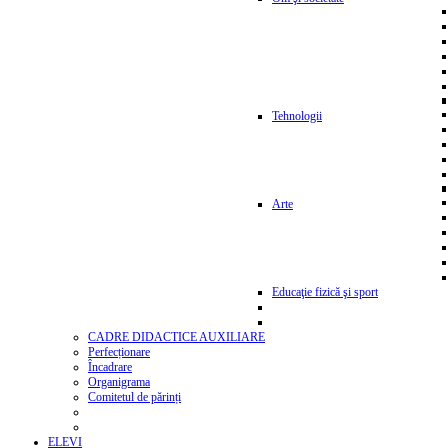
Tehnologii
Arte
Educaţie fizică şi sport
CADRE DIDACTICE AUXILIARE
Perfecționare
Încadrare
Organigrama
Comitetul de părinți
ELEVI