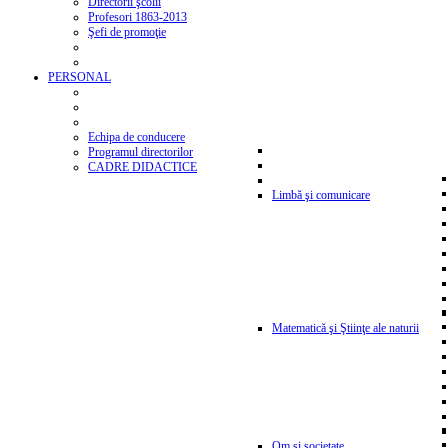
Directorii şcolii
Profesori 1863-2013
Şefi de promoţie
PERSONAL
Echipa de conducere
Programul directorilor
CADRE DIDACTICE
Limbă şi comunicare
Matematică şi Ştiinţe ale naturii
Om şi societate