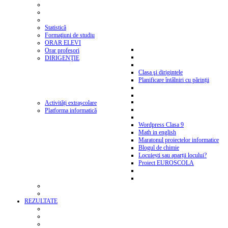
Statistică
Formaţiuni de studiu
ORAR ELEVI
Orar profesori
DIRIGENŢIE
Clasa şi dirigintele
Planificare întâlniri cu părinții
Activități extrașcolare
Platforma informatică
Wordpress Clasa 9
Math in english
Maratonul proiectelor informatice
Blogul de chimie
Locuiești sau aparții locului?
Proiect EUROSCOLA
REZULTATE