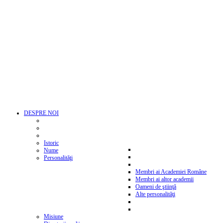
DESPRE NOI
Istoric
Nume
Personalităţi
Membri ai Academiei Române
Membri ai altor academii
Oameni de ştiinţă
Alte personalităţi
Misiune