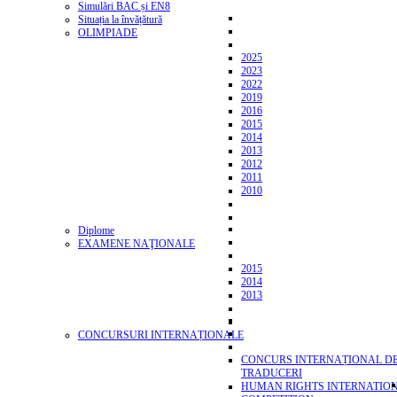
Simulări BAC și EN8
Situația la învățătură
OLIMPIADE
2025
2023
2022
2019
2016
2015
2014
2013
2012
2011
2010
Diplome
EXAMENE NAŢIONALE
2015
2014
2013
CONCURSURI INTERNAȚIONALE
CONCURS INTERNAȚIONAL D
TRADUCERI
HUMAN RIGHTS INTERNATIO