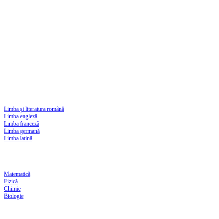
Limba şi literatura română
Limba engleză
Limba franceză
Limba germană
Limba latină
Matematică
Fizică
Chimie
Biologie