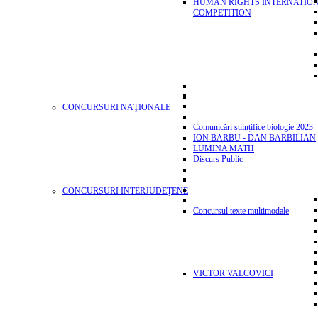
HUMAN RIGHTS INTERNATIO
COMPETITION
CONCURSURI NAŢIONALE
Comunicări științifice biologie 2023
ION BARBU - DAN BARBILIAN
LUMINA MATH
Discurs Public
CONCURSURI INTERJUDEŢENE
Concursul texte multimodale
VICTOR VALCOVICI