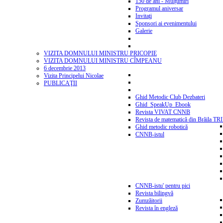
150 de ani - Mulțumiri
Programul aniversar
Invitaţi
Sponsori ai evenimentului
Galerie
VIZITA DOMNULUI MINISTRU PRICOPIE
VIZITA DOMNULUI MINISTRU CÎMPEANU
6 decembrie 2013
Vizita Principelui Nicolae
PUBLICAŢII
Ghid Metodic Club Dezbateri
Ghid_SpeakUp_Ebook
Revista VIVAT CNNB
Revista de matematică din Brăila T
Ghid metodic robotică
CNNB-istul
CNNB-istu' pentru pici
Revista bilingvă
Zumzăitorii
Revista în engleză