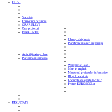
ELEVI
Statistică
Formaţiuni de studiu
ORAR ELEVI
Orar profesori
DIRIGENŢIE
Clasa şi dirigintele
Planificare întâlniri cu părinții
Activități extrașcolare
Platforma informatică
Wordpress Clasa 9
Math in english
Maratonul proiectelor informatice
Blogul de chimie
Locuiești sau aparții locului?
Proiect EUROSCOLA
REZULTATE