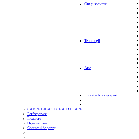
Om şi societate
Tehnologii
Arte
Educaţie fizică şi sport
CADRE DIDACTICE AUXILIARE
Perfecționare
Încadrare
Organigrama
Comitetul de părinți