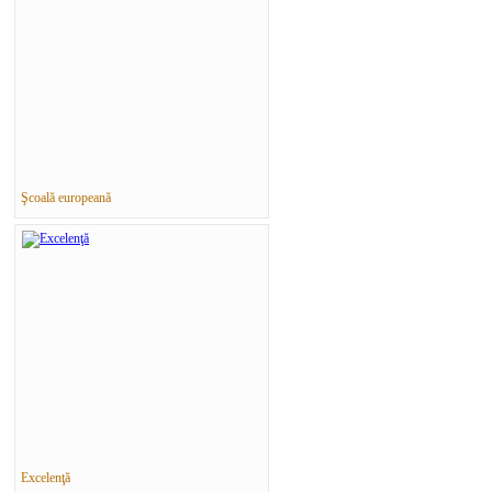
Şcoală europeană
Excelenţă