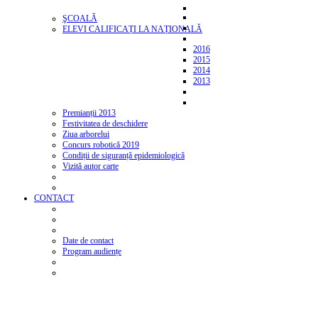
ŞCOALĂ
ELEVI CALIFICAȚI LA NAȚIONALĂ
2016
2015
2014
2013
Premianții 2013
Festivitatea de deschidere
Ziua arborelui
Concurs robotică 2019
Condiții de siguranță epidemiologică
Vizită autor carte
CONTACT
Date de contact
Program audiențe