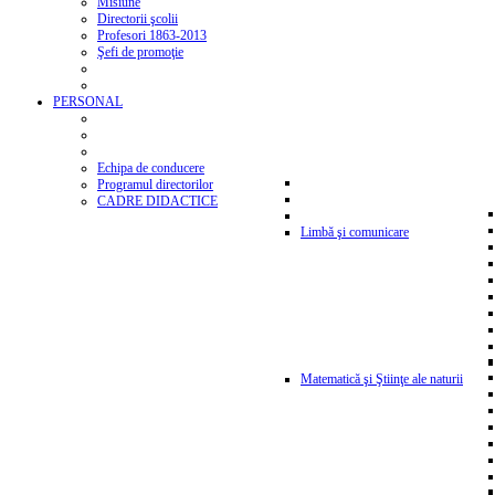
Misiune
Directorii şcolii
Profesori 1863-2013
Şefi de promoţie
PERSONAL
Echipa de conducere
Programul directorilor
CADRE DIDACTICE
Limbă şi comunicare
Matematică şi Ştiinţe ale naturii