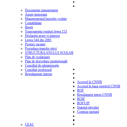
Documente management
Anunț important
Managementul burselor școlare
Contabilitate
Buget
Transparenta venituri legea 153
Declarații avere și interese
Legea 544 din 2001
Posturi vacante
Procedura transfer elevi
STRUCTURA ANULUI ŞCOLAR
Plan de școlarizare
Plan de dezvoltare instituțională
Consiliul de administrație
Consiliul profesoral
Regulamente interne
Accesul în CNNB
Accesul în baza sportivă CNNB
ROF
Regulament intern CNNB
ROIF
ROFUIP
Statutul elevului
Comisia paritară
CEAC