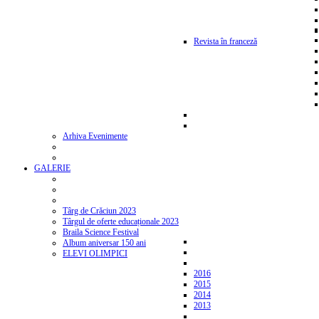
Revista în franceză
Arhiva Evenimente
GALERIE
Târg de Crăciun 2023
Târgul de oferte educaționale 2023
Braila Science Festival
Album aniversar 150 ani
ELEVI OLIMPICI
2016
2015
2014
2013