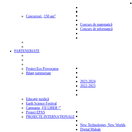
Concursuri „150 ani”
Concurs de matematică
Concurs de informatică
PARTENERIATE
Proiect Eco Provocarea
Bilanț parteneriate
2023-2024
2022-2023
Educație juridică
Earth Science Festival
Campania „FII LIBER !”
Proiect EPAS
PROIECTE INTERNAŢIONALE
New Technologies, New Worlds
Digital Mahale