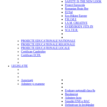
SAFETY IS THE NEW LOOK
Proiect Euroscola
Romanian Brain Bee
EUSid
Eco-Hiking Europe
P.R.I.M.E
I.A.M. CREATIVE
EVERYBODY FITS IN
W.A.T.E.R.
PROIECTE EDUCAŢIONALE NAŢIONALE
PROIECTE EDUCAŢIONALE REGIONALE
PROIECTE EDUCAŢIONALE LOCALE
Certificate Cambridge
Certificare ECDL
LEGISLAŢIE
Autorizații
Admitere și examene
Evaluare națională clasa 8a
Bacalaureat
Admitere liceu
Simulări EN8 si BAC
Definitivare în învățământ