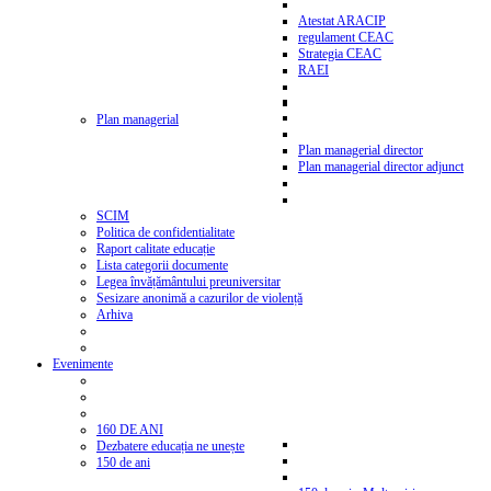
Atestat ARACIP
regulament CEAC
Strategia CEAC
RAEI
Plan managerial
Plan managerial director
Plan managerial director adjunct
SCIM
Politica de confidentialitate
Raport calitate educație
Lista categorii documente
Legea învățământului preuniversitar
Sesizare anonimă a cazurilor de violență
Arhiva
Evenimente
160 DE ANI
Dezbatere educația ne unește
150 de ani