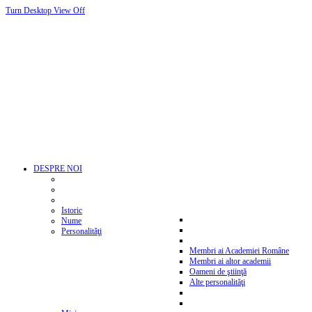
Turn Desktop View Off
DESPRE NOI
Istoric
Nume
Personalităţi
Membri ai Academiei Române
Membri ai altor academii
Oameni de ştiinţă
Alte personalităţi