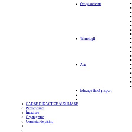
Om şi societate
Tehnologii
Arte
Educaţie fizică şi sport
CADRE DIDACTICE AUXILIARE
Perfecționare
Încadrare
Organigrama
Comitetul de părinți