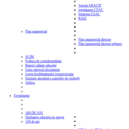
Atestat ARACIP
regulament CEAC
Strategia CEAC
RAEI
Plan managerial
Plan managerial director
Plan managerial director adjunct
SCIM
Politica de confidentialitate
Raport calitate educație
Lista categorii documente
Legea învățământului preuniversitar
Sesizare anonimă a cazurilor de violență
Arhiva
Evenimente
160 DE ANI
Dezbatere educația ne unește
150 de ani