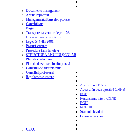
Documente management
Anunț important
Managementul burselor școlare
Contabilitate
Buget
Transparenta venituri legea 153
Declarații avere și interese
Legea 544 din 2001
Posturi vacante
Procedura transfer elevi
STRUCTURA ANULUI ŞCOLAR
Plan de școlarizare
Plan de dezvoltare instituțională
Consiliul de administrație
Consiliul profesoral
Regulamente interne
Accesul în CNNB
Accesul în baza sportivă CNNB
ROF
Regulament intern CNNB
ROIF
ROFUIP
Statutul elevului
Comisia paritară
CEAC