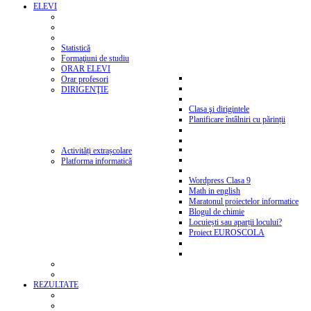
ELEVI
Statistică
Formaţiuni de studiu
ORAR ELEVI
Orar profesori
DIRIGENŢIE
Clasa şi dirigintele
Planificare întâlniri cu părinții
Activități extrașcolare
Platforma informatică
Wordpress Clasa 9
Math in english
Maratonul proiectelor informatice
Blogul de chimie
Locuiești sau aparții locului?
Proiect EUROSCOLA
REZULTATE