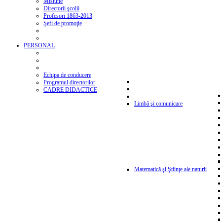
Misiune
Directorii şcolii
Profesori 1863-2013
Şefi de promoţie
PERSONAL
Echipa de conducere
Programul directorilor
CADRE DIDACTICE
Limbă şi comunicare
Matematică şi Ştiinţe ale naturii