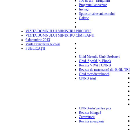
150 de ani - Mulțumiri
Programul aniversar
Invitaţi
Sponsori ai evenimentului
Galerie
VIZITA DOMNULUI MINISTRU PRICOPIE
VIZITA DOMNULUI MINISTRU CÎMPEANU
6 decembrie 2013
Vizita Principelui Nicolae
PUBLICAŢII
Ghid Metodic Club Dezbateri
Ghid_SpeakUp_Ebook
Revista VIVAT CNNB
Revista de matematică din Brăila T
Ghid metodic robotică
CNNB-istul
CNNB-istu' pentru pici
Revista bilingvă
Zumzăitorii
Revista în engleză