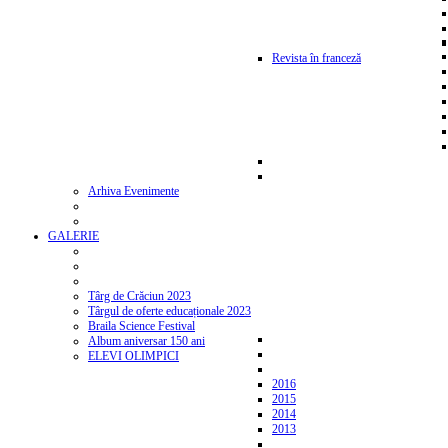
Revista în franceză
Arhiva Evenimente
GALERIE
Târg de Crăciun 2023
Târgul de oferte educaționale 2023
Braila Science Festival
Album aniversar 150 ani
ELEVI OLIMPICI
2016
2015
2014
2013