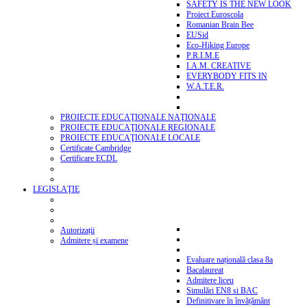
SAFETY IS THE NEW LOOK
Proiect Euroscola
Romanian Brain Bee
EUSid
Eco-Hiking Europe
P.R.I.M.E
I.A.M. CREATIVE
EVERYBODY FITS IN
W.A.T.E.R.
PROIECTE EDUCAŢIONALE NAŢIONALE
PROIECTE EDUCAŢIONALE REGIONALE
PROIECTE EDUCAŢIONALE LOCALE
Certificate Cambridge
Certificare ECDL
LEGISLAŢIE
Autorizații
Admitere și examene
Evaluare națională clasa 8a
Bacalaureat
Admitere liceu
Simulări EN8 si BAC
Definitivare în învățământ