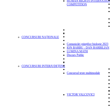
HUMAN RIGHTS INTERNATIO
COMPETITION
CONCURSURI NAŢIONALE
Comunicări științifice biologie 2023
ION BARBU - DAN BARBILIAN
LUMINA MATH
Discurs Public
CONCURSURI INTERJUDEŢENE
Concursul texte multimodale
VICTOR VALCOVICI