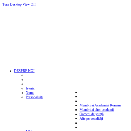
Turn Desktop View Off
DESPRE NOI
Istoric
Nume
Personalităţi
Membri ai Academiei Române
Membri ai altor academii
Oameni de ştiinţă
Alte personalităţi