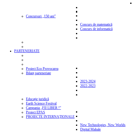
Concursuri „150 ani”
Concurs de matematică
Concurs de informatică
PARTENERIATE
Proiect Eco Provocarea
Bilanț parteneriate
2023-2024
2022-2023
Educație juridică
Earth Science Festival
Campania „FII LIBER !”
Proiect EPAS
PROIECTE INTERNAŢIONALE
New Technologies, New Worlds
Digital Mahale