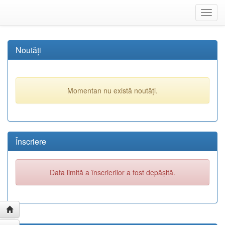
Toggl
navig
Noutăți
Momentan nu există noutăți.
Înscriere
Data limită a înscrierilor a fost depășită.