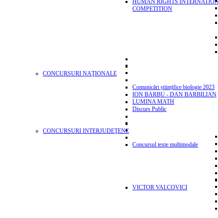
HUMAN RIGHTS INTERNATIO
COMPETITION
CONCURSURI NAŢIONALE
Comunicări științifice biologie 2023
ION BARBU - DAN BARBILIAN
LUMINA MATH
Discurs Public
CONCURSURI INTERJUDEŢENE
Concursul texte multimodale
VICTOR VALCOVICI