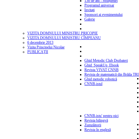
150 de ani - Mulțumiri
Programul aniversar
Invitaţi
Sponsori ai evenimentului
Galerie
VIZITA DOMNULUI MINISTRU PRICOPIE
VIZITA DOMNULUI MINISTRU CÎMPEANU
6 decembrie 2013
Vizita Principelui Nicolae
PUBLICAŢII
Ghid Metodic Club Dezbateri
Ghid_SpeakUp_Ebook
Revista VIVAT CNNB
Revista de matematică din Brăila T
Ghid metodic robotică
CNNB-istul
CNNB-istu' pentru pici
Revista bilingvă
Zumzăitorii
Revista în engleză