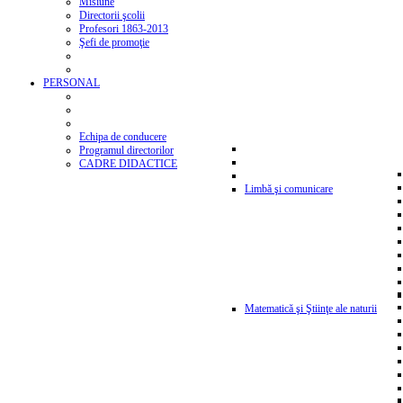
Misiune
Directorii şcolii
Profesori 1863-2013
Şefi de promoţie
PERSONAL
Echipa de conducere
Programul directorilor
CADRE DIDACTICE
Limbă şi comunicare
Matematică şi Ştiinţe ale naturii