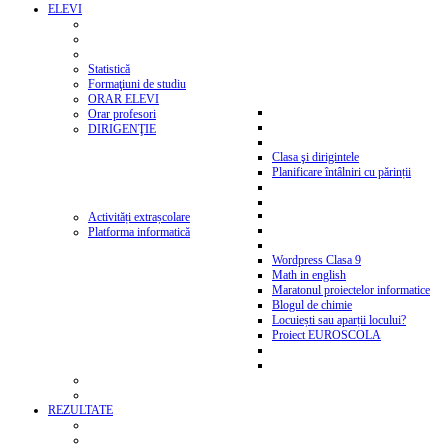
ELEVI
Statistică
Formaţiuni de studiu
ORAR ELEVI
Orar profesori
DIRIGENŢIE
Clasa şi dirigintele
Planificare întâlniri cu părinții
Activități extrașcolare
Platforma informatică
Wordpress Clasa 9
Math in english
Maratonul proiectelor informatice
Blogul de chimie
Locuiești sau aparții locului?
Proiect EUROSCOLA
REZULTATE