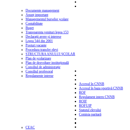
Documente management
Anunț important
Managementul burselor școlare
Contabilitate
Buget
Transparenta venituri legea 153
Declarații avere și interese
Legea 544 din 2001
Posturi vacante
Procedura transfer elevi
STRUCTURA ANULUI ŞCOLAR
Plan de școlarizare
Plan de dezvoltare instituțională
Consiliul de administrație
Consiliul profesoral
Regulamente interne
Accesul în CNNB
Accesul în baza sportivă CNNB
ROF
Regulament intern CNNB
ROIF
ROFUIP
Statutul elevului
Comisia paritară
CEAC