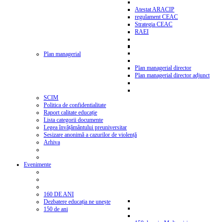
Atestat ARACIP
regulament CEAC
Strategia CEAC
RAEI
Plan managerial
Plan managerial director
Plan managerial director adjunct
SCIM
Politica de confidentialitate
Raport calitate educație
Lista categorii documente
Legea învățământului preuniversitar
Sesizare anonimă a cazurilor de violență
Arhiva
Evenimente
160 DE ANI
Dezbatere educația ne unește
150 de ani