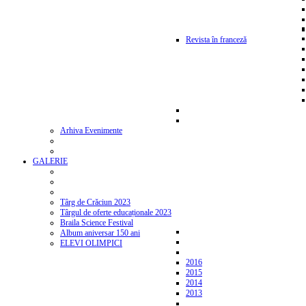
Revista în franceză
Arhiva Evenimente
GALERIE
Târg de Crăciun 2023
Târgul de oferte educaționale 2023
Braila Science Festival
Album aniversar 150 ani
ELEVI OLIMPICI
2016
2015
2014
2013