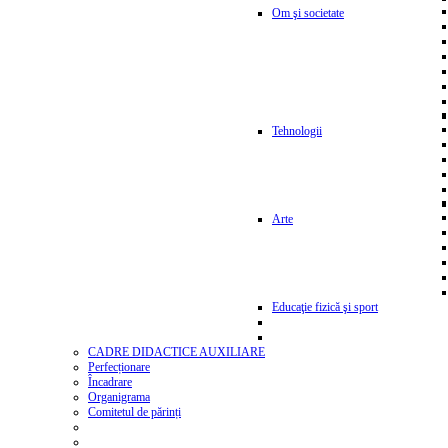
Om şi societate
Tehnologii
Arte
Educaţie fizică şi sport
CADRE DIDACTICE AUXILIARE
Perfecționare
Încadrare
Organigrama
Comitetul de părinți