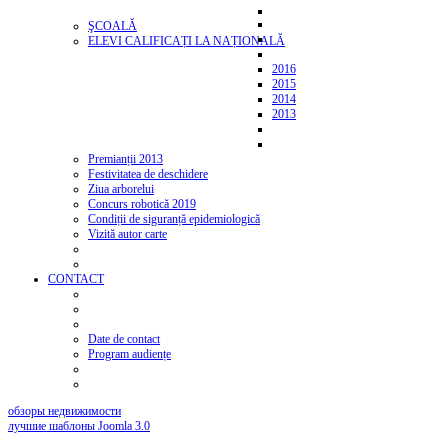
ŞCOALĂ
ELEVI CALIFICAȚI LA NAȚIONALĂ
2016
2015
2014
2013
Premianții 2013
Festivitatea de deschidere
Ziua arborelui
Concurs robotică 2019
Condiții de siguranță epidemiologică
Vizită autor carte
CONTACT
Date de contact
Program audiențe
обзоры недвижимости
лучшие шаблоны Joomla 3.0