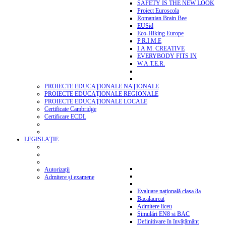
SAFETY IS THE NEW LOOK
Proiect Euroscola
Romanian Brain Bee
EUSid
Eco-Hiking Europe
P.R.I.M.E
I.A.M. CREATIVE
EVERYBODY FITS IN
W.A.T.E.R.
PROIECTE EDUCAŢIONALE NAŢIONALE
PROIECTE EDUCAŢIONALE REGIONALE
PROIECTE EDUCAŢIONALE LOCALE
Certificate Cambridge
Certificare ECDL
LEGISLAŢIE
Autorizații
Admitere și examene
Evaluare națională clasa 8a
Bacalaureat
Admitere liceu
Simulări EN8 si BAC
Definitivare în învățământ