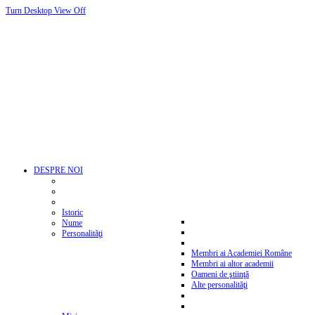
Turn Desktop View Off
DESPRE NOI
Istoric
Nume
Personalităţi
Membri ai Academiei Române
Membri ai altor academii
Oameni de ştiinţă
Alte personalităţi