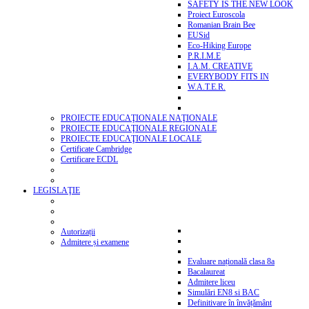
SAFETY IS THE NEW LOOK
Proiect Euroscola
Romanian Brain Bee
EUSid
Eco-Hiking Europe
P.R.I.M.E
I.A.M. CREATIVE
EVERYBODY FITS IN
W.A.T.E.R.
PROIECTE EDUCAŢIONALE NAŢIONALE
PROIECTE EDUCAŢIONALE REGIONALE
PROIECTE EDUCAŢIONALE LOCALE
Certificate Cambridge
Certificare ECDL
LEGISLAŢIE
Autorizații
Admitere și examene
Evaluare națională clasa 8a
Bacalaureat
Admitere liceu
Simulări EN8 si BAC
Definitivare în învățământ