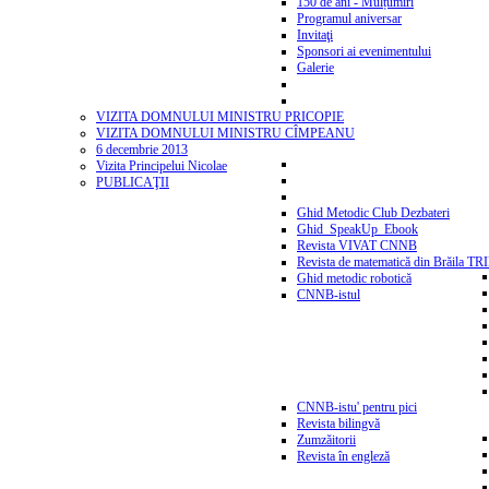
150 de ani - Mulțumiri
Programul aniversar
Invitaţi
Sponsori ai evenimentului
Galerie
VIZITA DOMNULUI MINISTRU PRICOPIE
VIZITA DOMNULUI MINISTRU CÎMPEANU
6 decembrie 2013
Vizita Principelui Nicolae
PUBLICAŢII
Ghid Metodic Club Dezbateri
Ghid_SpeakUp_Ebook
Revista VIVAT CNNB
Revista de matematică din Brăila T
Ghid metodic robotică
CNNB-istul
CNNB-istu' pentru pici
Revista bilingvă
Zumzăitorii
Revista în engleză