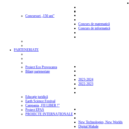
Concursuri „150 ani”
Concurs de matematică
Concurs de informatică
PARTENERIATE
Proiect Eco Provocarea
Bilanț parteneriate
2023-2024
2022-2023
Educație juridică
Earth Science Festival
Campania „FII LIBER !”
Proiect EPAS
PROIECTE INTERNAŢIONALE
New Technologies, New Worlds
Digital Mahale