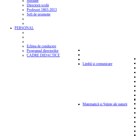
Misiune
Directorii şcolii
Profesori 1863-2013
Şefi de promoţie
PERSONAL
Echipa de conducere
Programul directorilor
CADRE DIDACTICE
Limbă şi comunicare
Matematică şi Ştiinţe ale naturii