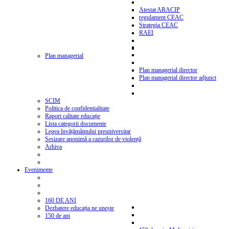
Atestat ARACIP
regulament CEAC
Strategia CEAC
RAEI
Plan managerial
Plan managerial director
Plan managerial director adjunct
SCIM
Politica de confidentialitate
Raport calitate educație
Lista categorii documente
Legea învățământului preuniversitar
Sesizare anonimă a cazurilor de violență
Arhiva
Evenimente
160 DE ANI
Dezbatere educația ne unește
150 de ani