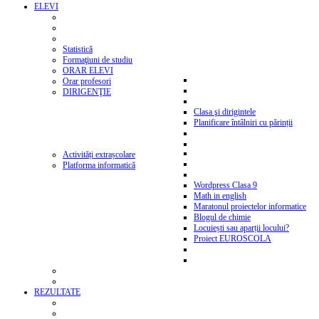
ELEVI
Statistică
Formaţiuni de studiu
ORAR ELEVI
Orar profesori
DIRIGENŢIE
Clasa şi dirigintele
Planificare întâlniri cu părinții
Activități extrașcolare
Platforma informatică
Wordpress Clasa 9
Math in english
Maratonul proiectelor informatice
Blogul de chimie
Locuiești sau aparții locului?
Proiect EUROSCOLA
REZULTATE