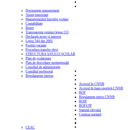
Documente management
Anunț important
Managementul burselor școlare
Contabilitate
Buget
Transparenta venituri legea 153
Declarații avere și interese
Legea 544 din 2001
Posturi vacante
Procedura transfer elevi
STRUCTURA ANULUI ŞCOLAR
Plan de școlarizare
Plan de dezvoltare instituțională
Consiliul de administrație
Consiliul profesoral
Regulamente interne
Accesul în CNNB
Accesul în baza sportivă CNNB
ROF
Regulament intern CNNB
ROIF
ROFUIP
Statutul elevului
Comisia paritară
CEAC