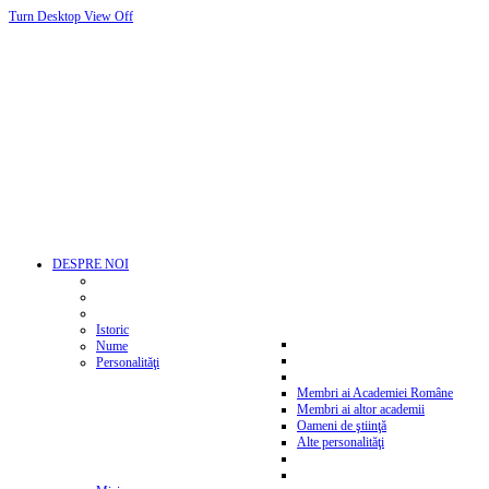
Turn Desktop View Off
DESPRE NOI
Istoric
Nume
Personalităţi
Membri ai Academiei Române
Membri ai altor academii
Oameni de ştiinţă
Alte personalităţi