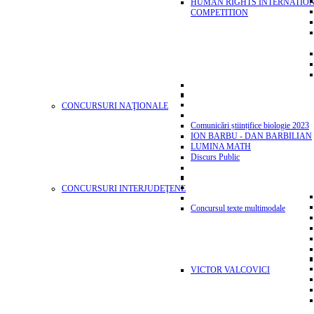
HUMAN RIGHTS INTERNATIO
COMPETITION
CONCURSURI NAŢIONALE
Comunicări științifice biologie 2023
ION BARBU - DAN BARBILIAN
LUMINA MATH
Discurs Public
CONCURSURI INTERJUDEŢENE
Concursul texte multimodale
VICTOR VALCOVICI