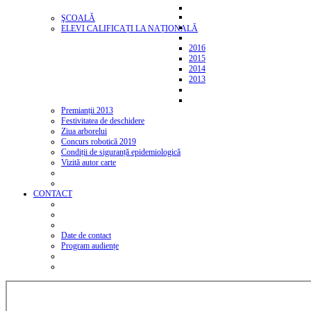
ŞCOALĂ
ELEVI CALIFICAȚI LA NAȚIONALĂ
2016
2015
2014
2013
Premianții 2013
Festivitatea de deschidere
Ziua arborelui
Concurs robotică 2019
Condiții de siguranță epidemiologică
Vizită autor carte
CONTACT
Date de contact
Program audiențe