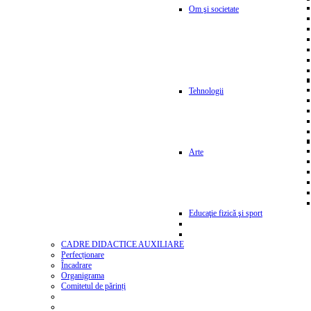
Om şi societate
Tehnologii
Arte
Educaţie fizică şi sport
CADRE DIDACTICE AUXILIARE
Perfecționare
Încadrare
Organigrama
Comitetul de părinți