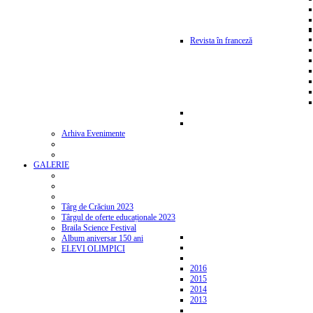
Revista în franceză
Arhiva Evenimente
GALERIE
Târg de Crăciun 2023
Târgul de oferte educaționale 2023
Braila Science Festival
Album aniversar 150 ani
ELEVI OLIMPICI
2016
2015
2014
2013