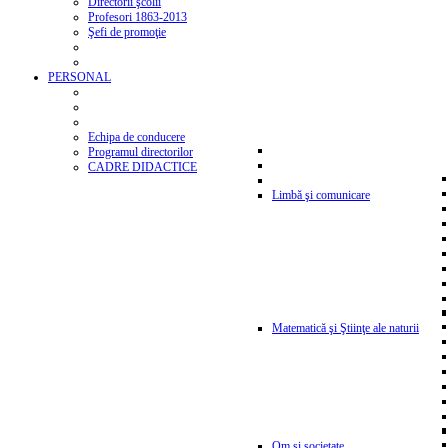
Directorii şcolii
Profesori 1863-2013
Şefi de promoţie
PERSONAL
Echipa de conducere
Programul directorilor
CADRE DIDACTICE
Limbă şi comunicare
Matematică şi Ştiinţe ale naturii
Om şi societate