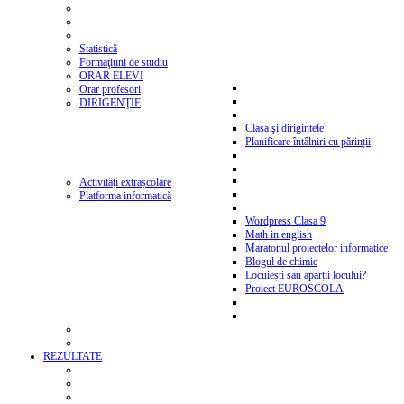
Statistică
Formaţiuni de studiu
ORAR ELEVI
Orar profesori
DIRIGENŢIE
Clasa şi dirigintele
Planificare întâlniri cu părinții
Activități extrașcolare
Platforma informatică
Wordpress Clasa 9
Math in english
Maratonul proiectelor informatice
Blogul de chimie
Locuiești sau aparții locului?
Proiect EUROSCOLA
REZULTATE