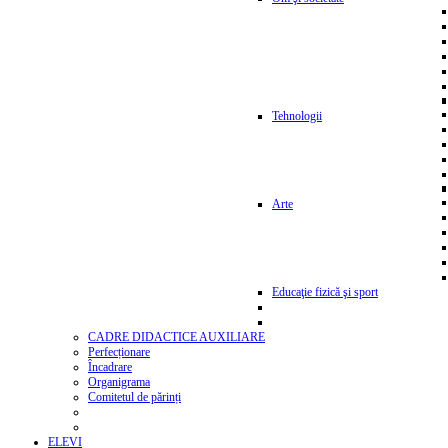
Tehnologii
Arte
Educaţie fizică şi sport
CADRE DIDACTICE AUXILIARE
Perfecționare
Încadrare
Organigrama
Comitetul de părinți
ELEVI