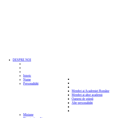
DESPRE NOI
Istoric
Nume
Personalităţi
Membri ai Academiei Române
Membri ai altor academii
Oameni de ştiinţă
Alte personalităţi
Misiune