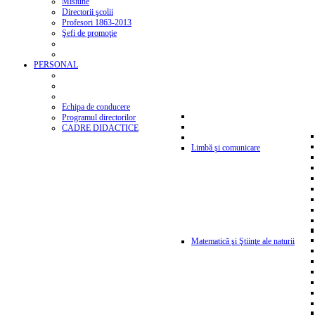
Misiune
Directorii şcolii
Profesori 1863-2013
Şefi de promoţie
PERSONAL
Echipa de conducere
Programul directorilor
CADRE DIDACTICE
Limbă şi comunicare
Matematică şi Ştiinţe ale naturii