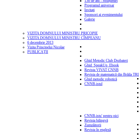
150 de ani - Mulțumiri
Programul aniversar
Invitaţi
Sponsori ai evenimentului
Galerie
VIZITA DOMNULUI MINISTRU PRICOPIE
VIZITA DOMNULUI MINISTRU CÎMPEANU
6 decembrie 2013
Vizita Principelui Nicolae
PUBLICAŢII
Ghid Metodic Club Dezbateri
Ghid_SpeakUp_Ebook
Revista VIVAT CNNB
Revista de matematică din Brăila T
Ghid metodic robotică
CNNB-istul
CNNB-istu' pentru pici
Revista bilingvă
Zumzăitorii
Revista în engleză