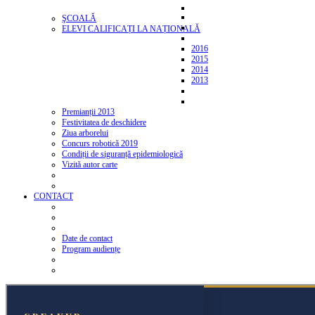
ŞCOALĂ
ELEVI CALIFICAȚI LA NAȚIONALĂ
2016
2015
2014
2013
Premianții 2013
Festivitatea de deschidere
Ziua arborelui
Concurs robotică 2019
Condiții de siguranță epidemiologică
Vizită autor carte
CONTACT
Date de contact
Program audiențe