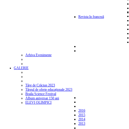
Revista în franceză
Arhiva Evenimente
GALERIE
Târg de Crăciun 2023
Târgul de oferte educaționale 2023
Braila Science Festival
Album aniversar 150 ani
ELEVI OLIMPICI
2016
2015
2014
2013