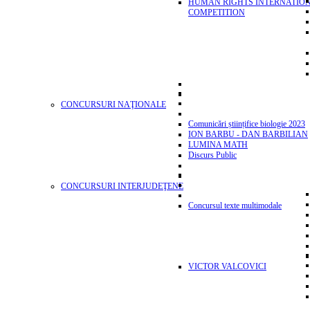
HUMAN RIGHTS INTERNATIO
COMPETITION
CONCURSURI NAŢIONALE
Comunicări științifice biologie 2023
ION BARBU - DAN BARBILIAN
LUMINA MATH
Discurs Public
CONCURSURI INTERJUDEŢENE
Concursul texte multimodale
VICTOR VALCOVICI