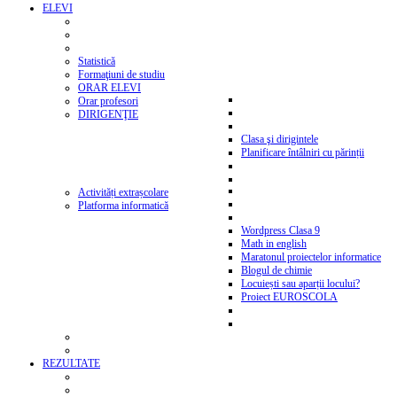
ELEVI
Statistică
Formaţiuni de studiu
ORAR ELEVI
Orar profesori
DIRIGENŢIE
Clasa şi dirigintele
Planificare întâlniri cu părinții
Activități extrașcolare
Platforma informatică
Wordpress Clasa 9
Math in english
Maratonul proiectelor informatice
Blogul de chimie
Locuiești sau aparții locului?
Proiect EUROSCOLA
REZULTATE