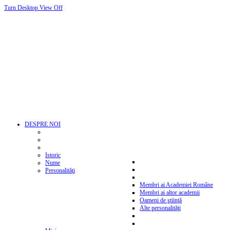
Turn Desktop View Off
DESPRE NOI
Istoric
Nume
Personalităţi
Membri ai Academiei Române
Membri ai altor academii
Oameni de ştiinţă
Alte personalităţi