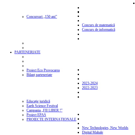
Concursuri „150 ani”
Concurs de matematică
Concurs de informatică
PARTENERIATE
Proiect Eco Provocarea
Bilanț parteneriate
2023-2024
2022-2023
Educație juridică
Earth Science Festival
Campania „FII LIBER !”
Proiect EPAS
PROIECTE INTERNAŢIONALE
New Technologies, New Worlds
Digital Mahale