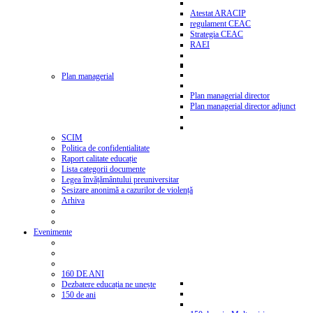
Atestat ARACIP
regulament CEAC
Strategia CEAC
RAEI
Plan managerial
Plan managerial director
Plan managerial director adjunct
SCIM
Politica de confidentialitate
Raport calitate educație
Lista categorii documente
Legea învățământului preuniversitar
Sesizare anonimă a cazurilor de violență
Arhiva
Evenimente
160 DE ANI
Dezbatere educația ne unește
150 de ani