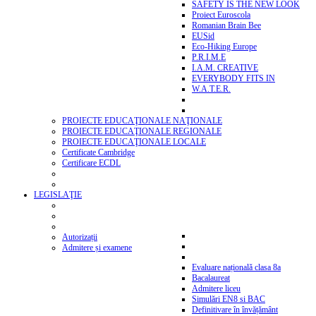
SAFETY IS THE NEW LOOK
Proiect Euroscola
Romanian Brain Bee
EUSid
Eco-Hiking Europe
P.R.I.M.E
I.A.M. CREATIVE
EVERYBODY FITS IN
W.A.T.E.R.
PROIECTE EDUCAŢIONALE NAŢIONALE
PROIECTE EDUCAŢIONALE REGIONALE
PROIECTE EDUCAŢIONALE LOCALE
Certificate Cambridge
Certificare ECDL
LEGISLAŢIE
Autorizații
Admitere și examene
Evaluare națională clasa 8a
Bacalaureat
Admitere liceu
Simulări EN8 si BAC
Definitivare în învățământ