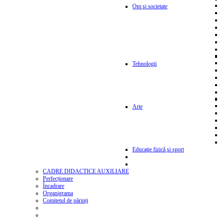
Om şi societate
Tehnologii
Arte
Educaţie fizică şi sport
CADRE DIDACTICE AUXILIARE
Perfecționare
Încadrare
Organigrama
Comitetul de părinți