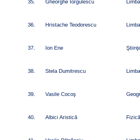
35.
Gheorghe Iorgulescu
Limb
36.
Hristache Teodorescu
Limb
37.
Ion Ene
Ştiinţ
38.
Stela Dumitrescu
Limb
39.
Vasile Cocoş
Geogr
40.
Albici Aristică
Fizic