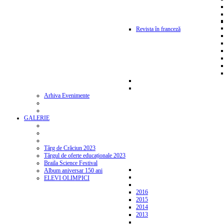
Revista în franceză
Arhiva Evenimente
GALERIE
Târg de Crăciun 2023
Târgul de oferte educaționale 2023
Braila Science Festival
Album aniversar 150 ani
ELEVI OLIMPICI
2016
2015
2014
2013