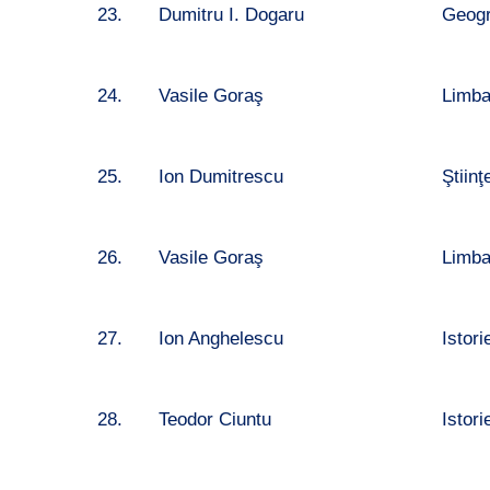
23.
Dumitru I. Dogaru
Geogra
24.
Vasile Goraş
Limb
25.
Ion Dumitrescu
Ştiinţ
26.
Vasile Goraş
Limb
27.
Ion Anghelescu
Istori
28.
Teodor Ciuntu
Istori