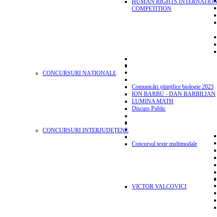
HUMAN RIGHTS INTERNATIO
COMPETITION
CONCURSURI NAŢIONALE
Comunicări științifice biologie 2023
ION BARBU - DAN BARBILIAN
LUMINA MATH
Discurs Public
CONCURSURI INTERJUDEŢENE
Concursul texte multimodale
VICTOR VALCOVICI