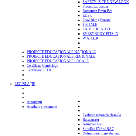
SAFETY IS THE NEW LOOK
Proiect Euroscola
Romanian Brain Bee
EUSid
Eco-Hiking Europe
P.R.I.M.E
I.A.M. CREATIVE
EVERYBODY FITS IN
W.A.T.E.R.
PROIECTE EDUCAŢIONALE NAŢIONALE
PROIECTE EDUCAŢIONALE REGIONALE
PROIECTE EDUCAŢIONALE LOCALE
Certificate Cambridge
Certificare ECDL
LEGISLAŢIE
Autorizații
Admitere și examene
Evaluare națională clasa 8a
Bacalaureat
Admitere liceu
Simulări EN8 si BAC
Definitivare în învățământ