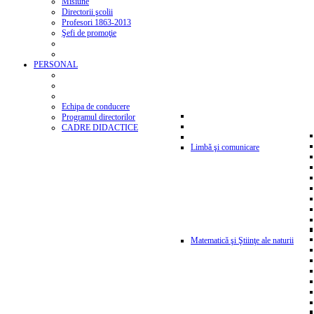
Misiune
Directorii şcolii
Profesori 1863-2013
Şefi de promoţie
PERSONAL
Echipa de conducere
Programul directorilor
CADRE DIDACTICE
Limbă şi comunicare
Matematică şi Ştiinţe ale naturii