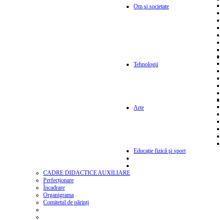
Om şi societate
Tehnologii
Arte
Educaţie fizică şi sport
CADRE DIDACTICE AUXILIARE
Perfecționare
Încadrare
Organigrama
Comitetul de părinți