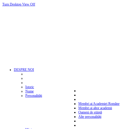
Turn Desktop View Off
DESPRE NOI
Istoric
Nume
Personalităţi
Membri ai Academiei Române
Membri ai altor academii
Oameni de ştiinţă
Alte personalităţi