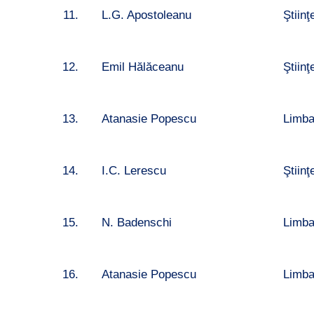
11.
L.G. Apostoleanu
Ştiinţ
12.
Emil Hălăceanu
Ştiinţ
13.
Atanasie Popescu
Limba
14.
I.C. Lerescu
Ştiin
15.
N. Badenschi
Limb
16.
Atanasie Popescu
Limba