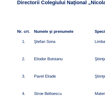
Directorii Colegiului Naţional „Nicol
Nr. crt.
Numele şi prenumele
Speci
1.
Ştefan Sona
Limb
2.
Eliodor Butoianu
Ştiinţ
3.
Pavel Eliade
Ştiin
4.
Stroe Belloescu
Matem