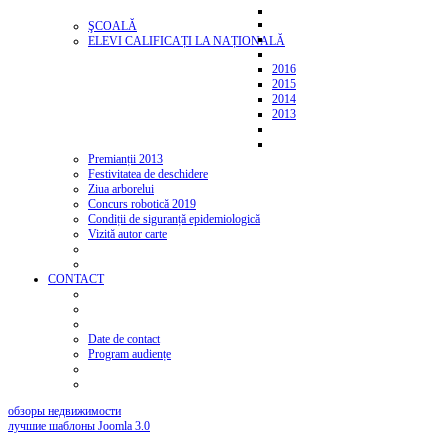
ŞCOALĂ
ELEVI CALIFICAȚI LA NAȚIONALĂ
2016
2015
2014
2013
Premianții 2013
Festivitatea de deschidere
Ziua arborelui
Concurs robotică 2019
Condiții de siguranță epidemiologică
Vizită autor carte
CONTACT
Date de contact
Program audiențe
обзоры недвижимости
лучшие шаблоны Joomla 3.0