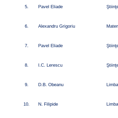
5.
Pavel Eliade
Ştiin
6.
Alexandru Grigoriu
Matem
7.
Pavel Eliade
Ştiin
8.
I.C. Lerescu
Ştiin
9.
D.B. Obeanu
Limba
10.
N. Filipide
Limba