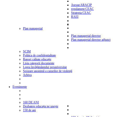
Atestat ARACIP
regulament CEAC
Strategia CEAC
RAEI
Plan managerial
Plan managerial director
Plan managerial director adjunct
SCIM
Politica de confidentialitate
Raport calitate educație
Lista categorii documente
Legea învățământului preuniversitar
Sesizare anonimă a cazurilor de violență
Arhiva
Evenimente
160 DE ANI
Dezbatere educația ne unește
150 de ani