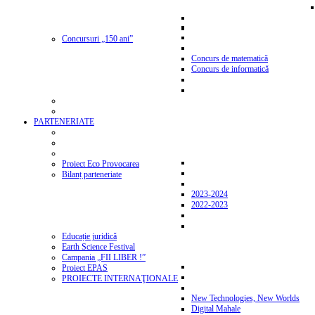
Concursuri „150 ani”
Concurs de matematică
Concurs de informatică
PARTENERIATE
Proiect Eco Provocarea
Bilanț parteneriate
2023-2024
2022-2023
Educație juridică
Earth Science Festival
Campania „FII LIBER !”
Proiect EPAS
PROIECTE INTERNAŢIONALE
New Technologies, New Worlds
Digital Mahale