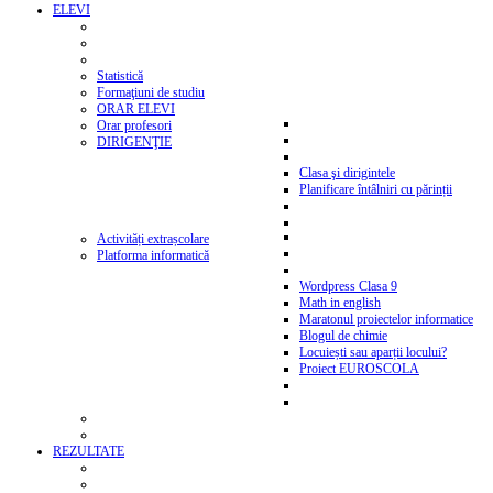
ELEVI
Statistică
Formaţiuni de studiu
ORAR ELEVI
Orar profesori
DIRIGENŢIE
Clasa şi dirigintele
Planificare întâlniri cu părinții
Activități extrașcolare
Platforma informatică
Wordpress Clasa 9
Math in english
Maratonul proiectelor informatice
Blogul de chimie
Locuiești sau aparții locului?
Proiect EUROSCOLA
REZULTATE