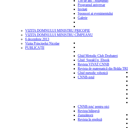
150 de ani - Mulțumiri
Programul aniversar
Invitaţi
Sponsori ai evenimentului
Galerie
VIZITA DOMNULUI MINISTRU PRICOPIE
VIZITA DOMNULUI MINISTRU CÎMPEANU
6 decembrie 2013
Vizita Principelui Nicolae
PUBLICAŢII
Ghid Metodic Club Dezbateri
Ghid_SpeakUp_Ebook
Revista VIVAT CNNB
Revista de matematică din Brăila T
Ghid metodic robotică
CNNB-istul
CNNB-istu' pentru pici
Revista bilingvă
Zumzăitorii
Revista în engleză