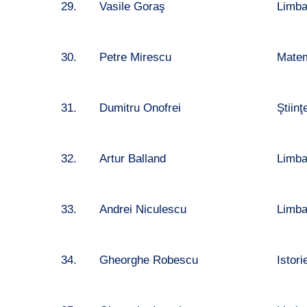
29.
Vasile Goraş
Limb
30.
Petre Mirescu
Matem
31.
Dumitru Onofrei
Ştiinţ
32.
Artur Balland
Limba
33.
Andrei Niculescu
Limba
34.
Gheorghe Robescu
Istori