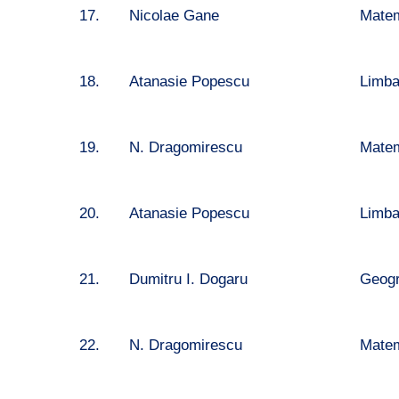
17.
Nicolae Gane
Matem
18.
Atanasie Popescu
Limba
19.
N. Dragomirescu
Matem
20.
Atanasie Popescu
Limba
21.
Dumitru I. Dogaru
Geogra
22.
N. Dragomirescu
Matem