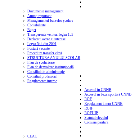
Documente management
Anunț important
Managementul burselor școlare
Contabilitate
Buget
Transparenta venituri legea 153
Declarații avere și interese
Legea 544 din 2001
Posturi vacante
Procedura transfer elevi
STRUCTURA ANULUI ŞCOLAR
Plan de școlarizare
Plan de dezvoltare instituțională
Consiliul de administrație
Consiliul profesoral
Regulamente interne
Accesul în CNNB
Accesul în baza sportivă CNNB
ROF
Regulament intern CNNB
ROIF
ROFUIP
Statutul elevului
Comisia paritară
CEAC