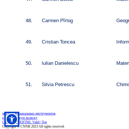
48.
Carmen Pîrlog
Geogr
49.
Cristian Toncea
Infor
50.
Iulian
Danielescu
Matem
51.
Silvia Petrescu
Chimi
магазин музыкальных инструментов
купить детскую коляску
CSS Valid |
XHTML Valid |
Top
Copyright ©
CNNB
2023 All rights reserved.