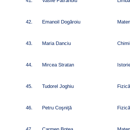
41.
Vasile Pătrânoiu
Limb
42.
Emanoil Dogăroiu
Matem
43.
Maria Danciu
Chimi
44.
Mircea Stratan
Istori
45.
Tudorel Joghiu
Fizic
46.
Petru Coşniţă
Fizic
47.
Carmen Botea
Matem