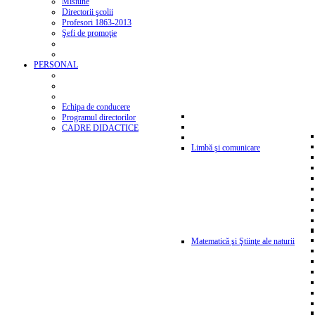
Misiune
Directorii şcolii
Profesori 1863-2013
Şefi de promoţie
PERSONAL
Echipa de conducere
Programul directorilor
CADRE DIDACTICE
Limbă şi comunicare
Matematică şi Ştiinţe ale naturii