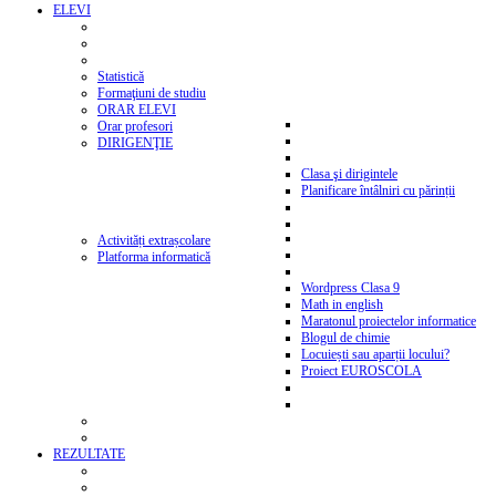
ELEVI
Statistică
Formaţiuni de studiu
ORAR ELEVI
Orar profesori
DIRIGENŢIE
Clasa şi dirigintele
Planificare întâlniri cu părinții
Activități extrașcolare
Platforma informatică
Wordpress Clasa 9
Math in english
Maratonul proiectelor informatice
Blogul de chimie
Locuiești sau aparții locului?
Proiect EUROSCOLA
REZULTATE