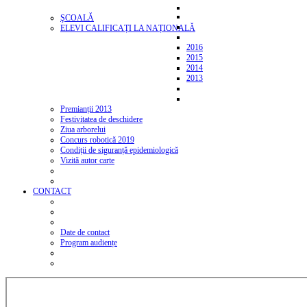
ŞCOALĂ
ELEVI CALIFICAȚI LA NAȚIONALĂ
2016
2015
2014
2013
Premianții 2013
Festivitatea de deschidere
Ziua arborelui
Concurs robotică 2019
Condiții de siguranță epidemiologică
Vizită autor carte
CONTACT
Date de contact
Program audiențe