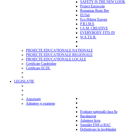
SAFETY IS THE NEW LOOK
Proiect Euroscola
Romanian Brain Bee
EUSid
Eco-Hiking Europe
P.R.I.M.E
I.A.M. CREATIVE
EVERYBODY FITS IN
W.A.T.E.R.
PROIECTE EDUCAŢIONALE NAŢIONALE
PROIECTE EDUCAŢIONALE REGIONALE
PROIECTE EDUCAŢIONALE LOCALE
Certificate Cambridge
Certificare ECDL
LEGISLAŢIE
Autorizații
Admitere și examene
Evaluare națională clasa 8a
Bacalaureat
Admitere liceu
Simulări EN8 si BAC
Definitivare în învățământ