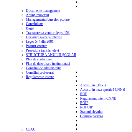
Documente management
Anunț important
Managementul burselor școlare
Contabilitate
Buget
Transparenta venituri legea 153
Declarații avere și interese
Legea 544 din 2001
Posturi vacante
Procedura transfer elevi
STRUCTURA ANULUI ŞCOLAR
Plan de școlarizare
Plan de dezvoltare instituțională
Consiliul de administrație
Consiliul profesoral
Regulamente interne
Accesul în CNNB
Accesul în baza sportivă CNNB
ROF
Regulament intern CNNB
ROIF
ROFUIP
Statutul elevului
Comisia paritară
CEAC