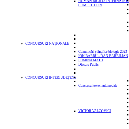
HUMAN RIGHTS INTERNATIO
COMPETITION
CONCURSURI NAŢIONALE
Comunicări științifice biologie 2023
ION BARBU - DAN BARBILIAN
LUMINA MATH
Discurs Public
CONCURSURI INTERJUDEŢENE
Concursul texte multimodale
VICTOR VALCOVICI