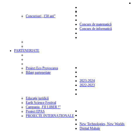
Concursuri „150 ani”
Concurs de matematică
Concurs de informatică
PARTENERIATE
Proiect Eco Provocarea
Bilanț parteneriate
2023-2024
2022-2023
Educație juridică
Earth Science Festival
Campania „FII LIBER !”
Proiect EPAS
PROIECTE INTERNAŢIONALE
New Technologies, New Worlds
Digital Mahale