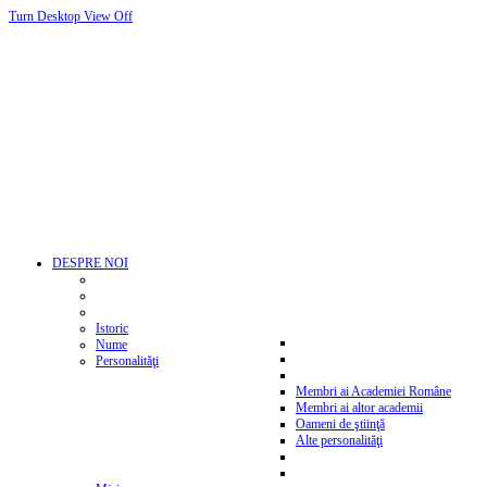
Turn Desktop View Off
DESPRE NOI
Istoric
Nume
Personalităţi
Membri ai Academiei Române
Membri ai altor academii
Oameni de ştiinţă
Alte personalităţi