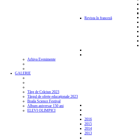
Revista în franceză
Arhiva Evenimente
GALERIE
Târg de Crăciun 2023
Târgul de oferte educaționale 2023
Braila Science Festival
Album aniversar 150 ani
ELEVI OLIMPICI
2016
2015
2014
2013