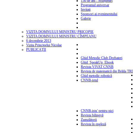
150 de ani - Mulțumiri
Programul aniversar
Invitaţi
Sponsori ai evenimentului
Galerie
VIZITA DOMNULUI MINISTRU PRICOPIE
VIZITA DOMNULUI MINISTRU CÎMPEANU
6 decembrie 2013
Vizita Principelui Nicolae
PUBLICAŢII
Ghid Metodic Club Dezbateri
Ghid_SpeakUp_Ebook
Revista VIVAT CNNB
Revista de matematică din Brăila T
Ghid metodic robotică
CNNB-istul
CNNB-istu' pentru pici
Revista bilingvă
Zumzăitorii
Revista în engleză