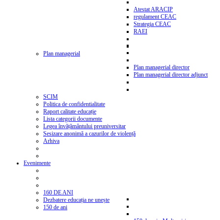
Atestat ARACIP
regulament CEAC
Strategia CEAC
RAEI
Plan managerial
Plan managerial director
Plan managerial director adjunct
SCIM
Politica de confidentialitate
Raport calitate educație
Lista categorii documente
Legea învățământului preuniversitar
Sesizare anonimă a cazurilor de violență
Arhiva
Evenimente
160 DE ANI
Dezbatere educația ne unește
150 de ani