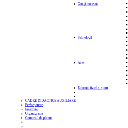
Om şi societate
Tehnologii
Arte
Educaţie fizică şi sport
CADRE DIDACTICE AUXILIARE
Perfecționare
Încadrare
Organigrama
Comitetul de părinți