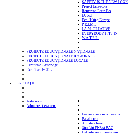
SAFETY IS THE NEW LOOK
Proiect Euroscola
Romanian Brain Bee
EUSid
Eco-Hiking Europe
P.R.I.M.E
I.A.M. CREATIVE
EVERYBODY FITS IN
W.A.T.E.R.
PROIECTE EDUCAŢIONALE NAŢIONALE
PROIECTE EDUCAŢIONALE REGIONALE
PROIECTE EDUCAŢIONALE LOCALE
Certificate Cambridge
Certificare ECDL
LEGISLAŢIE
Autorizații
Admitere și examene
Evaluare națională clasa 8a
Bacalaureat
Admitere liceu
Simulări EN8 si BAC
Definitivare în învățământ