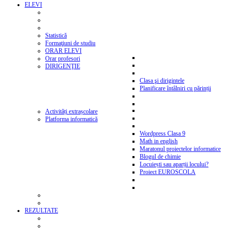
ELEVI
Statistică
Formaţiuni de studiu
ORAR ELEVI
Orar profesori
DIRIGENŢIE
Clasa şi dirigintele
Planificare întâlniri cu părinții
Activități extrașcolare
Platforma informatică
Wordpress Clasa 9
Math in english
Maratonul proiectelor informatice
Blogul de chimie
Locuiești sau aparții locului?
Proiect EUROSCOLA
REZULTATE