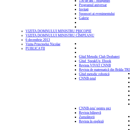
150 de ani - Mulțumiri
Programul aniversar
Invitaţi
Sponsori ai evenimentului
Galerie
VIZITA DOMNULUI MINISTRU PRICOPIE
VIZITA DOMNULUI MINISTRU CÎMPEANU
6 decembrie 2013
Vizita Principelui Nicolae
PUBLICAŢII
Ghid Metodic Club Dezbateri
Ghid_SpeakUp_Ebook
Revista VIVAT CNNB
Revista de matematică din Brăila T
Ghid metodic robotică
CNNB-istul
CNNB-istu' pentru pici
Revista bilingvă
Zumzăitorii
Revista în engleză