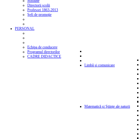
Misiune
Directorii şcolii
Profesori 1863-2013
Şefi de promoţie
PERSONAL
Echipa de conducere
Programul directorilor
CADRE DIDACTICE
Limbă şi comunicare
Matematică şi Ştiinţe ale naturii