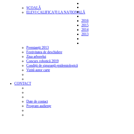
ŞCOALĂ
ELEVI CALIFICAȚI LA NAȚIONALĂ
2016
2015
2014
2013
Premianții 2013
Festivitatea de deschidere
Ziua arborelui
Concurs robotică 2019
Condiții de siguranță epidemiologică
Vizită autor carte
CONTACT
Date de contact
Program audiențe