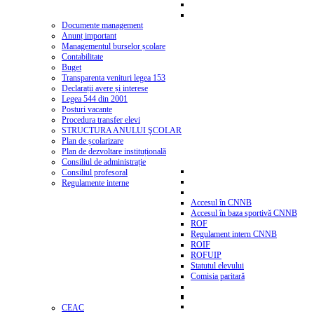
Documente management
Anunț important
Managementul burselor școlare
Contabilitate
Buget
Transparenta venituri legea 153
Declarații avere și interese
Legea 544 din 2001
Posturi vacante
Procedura transfer elevi
STRUCTURA ANULUI ŞCOLAR
Plan de școlarizare
Plan de dezvoltare instituțională
Consiliul de administrație
Consiliul profesoral
Regulamente interne
Accesul în CNNB
Accesul în baza sportivă CNNB
ROF
Regulament intern CNNB
ROIF
ROFUIP
Statutul elevului
Comisia paritară
CEAC