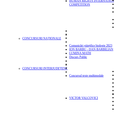
HUMAN RIGHTS INTERNATIO
COMPETITION
CONCURSURI NAŢIONALE
Comunicări științifice biologie 2023
ION BARBU - DAN BARBILIAN
LUMINA MATH
Discurs Public
CONCURSURI INTERJUDEŢENE
Concursul texte multimodale
VICTOR VALCOVICI