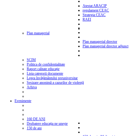
Atestat ARACIP
regulament CEAC
Strategia CEAC
RAEI
Plan managerial
Plan managerial director
Plan managerial director adjunct
SCIM
Politica de confidentialitate
Raport calitate educație
Lista categorii documente
Legea învățământului preuniversitar
Sesizare anonimă a cazurilor de violență
Arhiva
Evenimente
160 DE ANI
Dezbatere educația ne unește
150 de ani