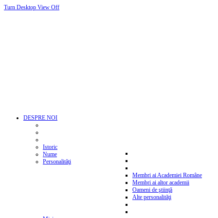
Turn Desktop View Off
DESPRE NOI
Istoric
Nume
Personalităţi
Membri ai Academiei Române
Membri ai altor academii
Oameni de ştiinţă
Alte personalităţi