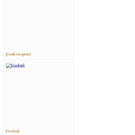
Şcoală europeană
Excelenţă