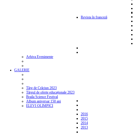
Revista în franceză
Arhiva Evenimente
GALERIE
Târg de Crăciun 2023
Târgul de oferte educaționale 2023
Braila Science Festival
Album aniversar 150 ani
ELEVI OLIMPICI
2016
2015
2014
2013