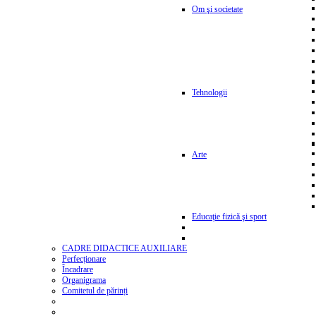
Om şi societate
Tehnologii
Arte
Educaţie fizică şi sport
CADRE DIDACTICE AUXILIARE
Perfecționare
Încadrare
Organigrama
Comitetul de părinți