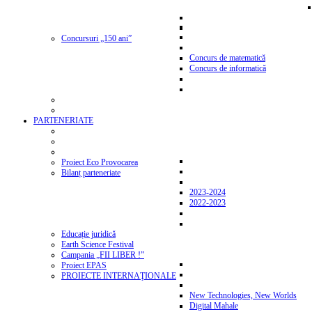
Concursuri „150 ani”
Concurs de matematică
Concurs de informatică
PARTENERIATE
Proiect Eco Provocarea
Bilanț parteneriate
2023-2024
2022-2023
Educație juridică
Earth Science Festival
Campania „FII LIBER !”
Proiect EPAS
PROIECTE INTERNAŢIONALE
New Technologies, New Worlds
Digital Mahale