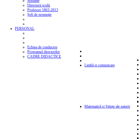
Misiune
Directorii şcolii
Profesori 1863-2013
Şefi de promoţie
PERSONAL
Echipa de conducere
Programul directorilor
CADRE DIDACTICE
Limbă şi comunicare
Matematică şi Ştiinţe ale naturii