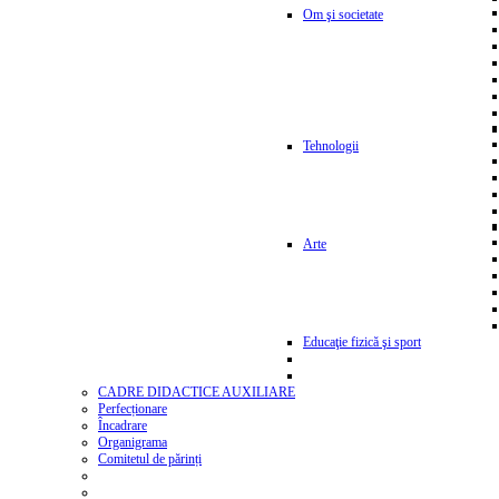
Om şi societate
Tehnologii
Arte
Educaţie fizică şi sport
CADRE DIDACTICE AUXILIARE
Perfecționare
Încadrare
Organigrama
Comitetul de părinți