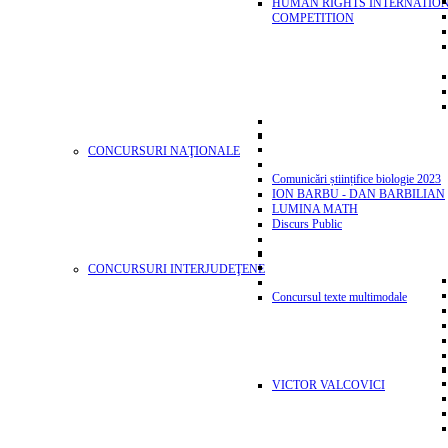
HUMAN RIGHTS INTERNATIO
COMPETITION
CONCURSURI NAŢIONALE
Comunicări științifice biologie 2023
ION BARBU - DAN BARBILIAN
LUMINA MATH
Discurs Public
CONCURSURI INTERJUDEŢENE
Concursul texte multimodale
VICTOR VALCOVICI