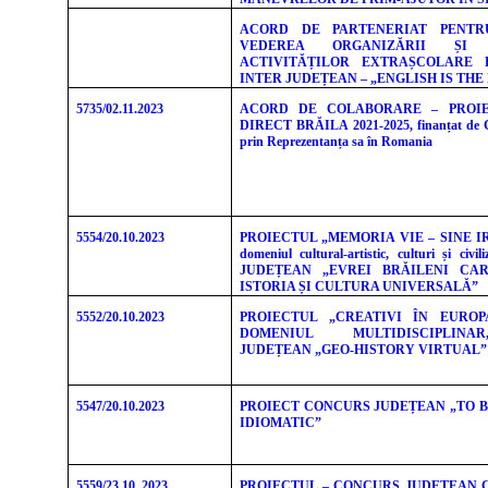
ACORD DE PARTENERIAT PENTR
VEDEREA ORGANIZĂRII ȘI D
ACTIVITĂȚILOR EXTRAȘCOLARE 
INTER JUDEȚEAN – „ENGLISH IS THE
5735/02.11.2023
ACORD DE COLABORARE – PROIE
DIRECT BRĂILA 2021-2025, finanțat de 
prin Reprezentanța sa în Romania
5554/20.10.2023
PROIECTUL „MEMORIA VIE – SINE IR
domeniul cultural-artistic, culturi și ci
JUDEȚEAN „EVREI BRĂILENI CA
ISTORIA ȘI CULTURA UNIVERSALĂ”
5552/20.10.2023
PROIECTUL „CREATIVI ÎN EUROP
DOMENIUL MULTIDISCIPLIN
JUDEȚEAN „GEO-HISTORY VIRTUAL”
5547/20.10.2023
PROIECT CONCURS JUDEȚEAN „TO B
IDIOMATIC”
5559/23.10. 2023
PROIECTUL – CONCURS JUDEȚEAN 