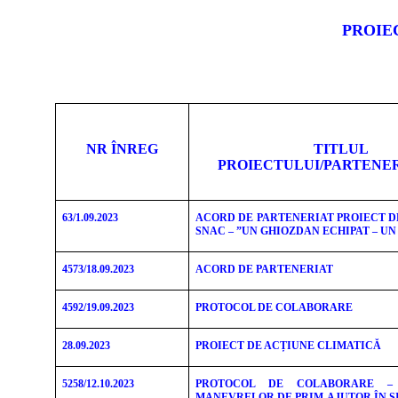
PROIE
NR ÎNREG
TITLUL
PROIECTULUI/PARTENE
63/1.09.2023
ACORD DE PARTENERIAT PROIECT 
SNAC – ”UN GHIOZDAN ECHIPAT – UN
4573/18.09.2023
ACORD DE PARTENERIAT
4592/19.09.2023
PROTOCOL DE COLABORARE
28.09.2023
PROIECT DE ACȚIUNE CLIMATICĂ
5258/12.10.2023
PROTOCOL DE COLABORARE – 
MANEVRELOR DE PRIM-AJUTOR ÎN SI