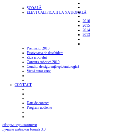
ŞCOALĂ
ELEVI CALIFICAȚI LA NAȚIONALĂ
2016
2015
2014
2013
Premianții 2013
Festivitatea de deschidere
Ziua arborelui
Concurs robotică 2019
Condiții de siguranță epidemiologică
Vizită autor carte
CONTACT
Date de contact
Program audiențe
обзоры недвижимости
лучшие шаблоны Joomla 3.0