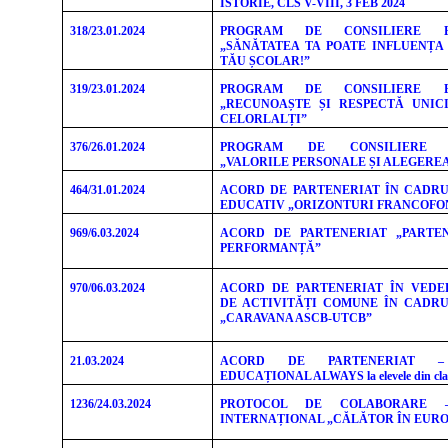
ISTORIE, CLS V-VIII, 3 FEB 2024
318/23.01.2024
PROGRAM DE CONSILIERE ED
„SĂNĂTATEA TA POATE INFLUENȚ
TĂU ȘCOLAR!”
319/23.01.2024
PROGRAM DE CONSILIERE ED
„RECUNOAȘTE ȘI RESPECTĂ UNICI
CELORLALȚI”
376/26.01.2024
PROGRAM DE CONSILIERE V
„VALORILE PERSONALE ȘI ALEGEREA
464/31.01.2024
ACORD DE PARTENERIAT ÎN CADRU
EDUCATIV „ORIZONTURI FRANCOFONE
969/6.03.2024
ACORD DE PARTENERIAT „PARTE
PERFORMANȚĂ”
970/06.03.2024
ACORD DE PARTENERIAT ÎN VEDE
DE ACTIVITĂȚI COMUNE ÎN CADRU
„CARAVANA ASCB-UTCB”
21.03.2024
ACORD DE PARTENERIAT –
EDUCAȚIONAL ALWAYS la elevele din clasel
1236/24.03.2024
PROTOCOL DE COLABORARE 
INTERNAȚIONAL „CĂLĂTOR ÎN EUROP