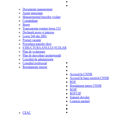
Documente management
Anunț important
Managementul burselor școlare
Contabilitate
Buget
Transparenta venituri legea 153
Declarații avere și interese
Legea 544 din 2001
Posturi vacante
Procedura transfer elevi
STRUCTURA ANULUI ŞCOLAR
Plan de școlarizare
Plan de dezvoltare instituțională
Consiliul de administrație
Consiliul profesoral
Regulamente interne
Accesul în CNNB
Accesul în baza sportivă CNNB
ROF
Regulament intern CNNB
ROIF
ROFUIP
Statutul elevului
Comisia paritară
CEAC