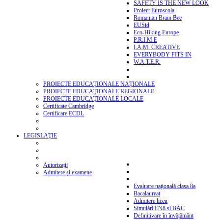
SAFETY IS THE NEW LOOK
Proiect Euroscola
Romanian Brain Bee
EUSid
Eco-Hiking Europe
P.R.I.M.E
I.A.M. CREATIVE
EVERYBODY FITS IN
W.A.T.E.R.
PROIECTE EDUCAŢIONALE NAŢIONALE
PROIECTE EDUCAŢIONALE REGIONALE
PROIECTE EDUCAŢIONALE LOCALE
Certificate Cambridge
Certificare ECDL
LEGISLAŢIE
Autorizații
Admitere și examene
Evaluare națională clasa 8a
Bacalaureat
Admitere liceu
Simulări EN8 si BAC
Definitivare în învățământ