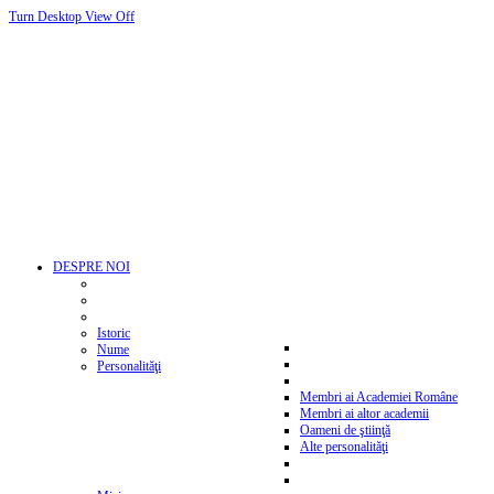
Turn Desktop View Off
DESPRE NOI
Istoric
Nume
Personalităţi
Membri ai Academiei Române
Membri ai altor academii
Oameni de ştiinţă
Alte personalităţi