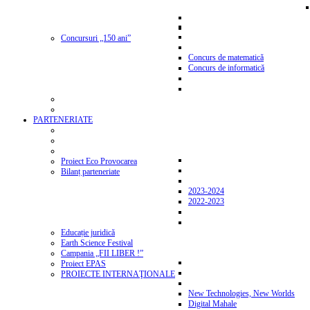
Concursuri „150 ani”
Concurs de matematică
Concurs de informatică
PARTENERIATE
Proiect Eco Provocarea
Bilanț parteneriate
2023-2024
2022-2023
Educație juridică
Earth Science Festival
Campania „FII LIBER !”
Proiect EPAS
PROIECTE INTERNAŢIONALE
New Technologies, New Worlds
Digital Mahale