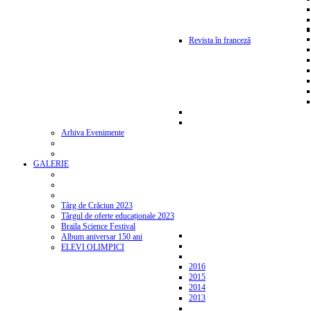
Revista în franceză
Arhiva Evenimente
GALERIE
Târg de Crăciun 2023
Târgul de oferte educaționale 2023
Braila Science Festival
Album aniversar 150 ani
ELEVI OLIMPICI
2016
2015
2014
2013