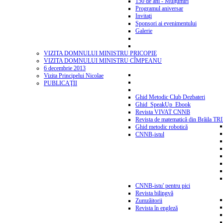
150 de ani - Mulțumiri
Programul aniversar
Invitaţi
Sponsori ai evenimentului
Galerie
VIZITA DOMNULUI MINISTRU PRICOPIE
VIZITA DOMNULUI MINISTRU CÎMPEANU
6 decembrie 2013
Vizita Principelui Nicolae
PUBLICAŢII
Ghid Metodic Club Dezbateri
Ghid_SpeakUp_Ebook
Revista VIVAT CNNB
Revista de matematică din Brăila T
Ghid metodic robotică
CNNB-istul
CNNB-istu' pentru pici
Revista bilingvă
Zumzăitorii
Revista în engleză