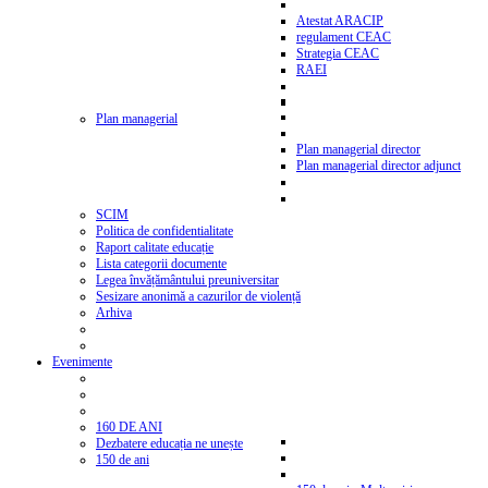
Atestat ARACIP
regulament CEAC
Strategia CEAC
RAEI
Plan managerial
Plan managerial director
Plan managerial director adjunct
SCIM
Politica de confidentialitate
Raport calitate educație
Lista categorii documente
Legea învățământului preuniversitar
Sesizare anonimă a cazurilor de violență
Arhiva
Evenimente
160 DE ANI
Dezbatere educația ne unește
150 de ani