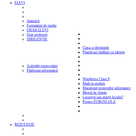
ELEVI
Statistică
Formaţiuni de studiu
ORAR ELEVI
Orar profesori
DIRIGENŢIE
Clasa şi dirigintele
Planificare întâlniri cu părinții
Activități extrașcolare
Platforma informatică
Wordpress Clasa 9
Math in english
Maratonul proiectelor informatice
Blogul de chimie
Locuiești sau aparții locului?
Proiect EUROSCOLA
REZULTATE