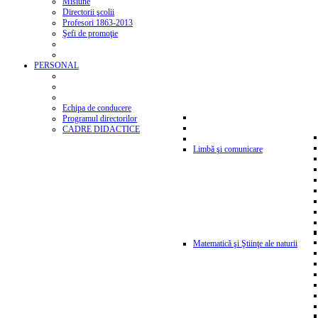
Misiune
Directorii şcolii
Profesori 1863-2013
Şefi de promoţie
PERSONAL
Echipa de conducere
Programul directorilor
CADRE DIDACTICE
Limbă şi comunicare
Matematică şi Ştiinţe ale naturii