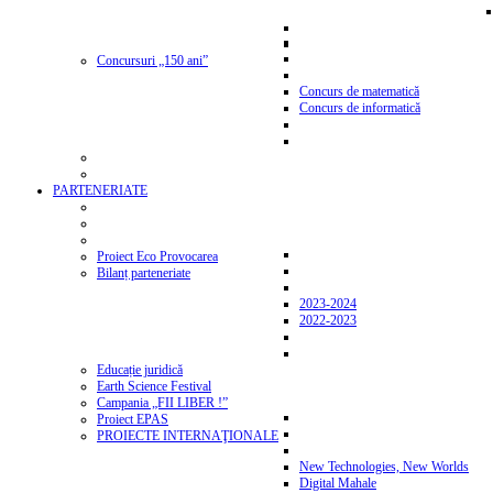
Concursuri „150 ani”
Concurs de matematică
Concurs de informatică
PARTENERIATE
Proiect Eco Provocarea
Bilanț parteneriate
2023-2024
2022-2023
Educație juridică
Earth Science Festival
Campania „FII LIBER !”
Proiect EPAS
PROIECTE INTERNAŢIONALE
New Technologies, New Worlds
Digital Mahale