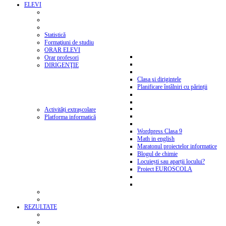
ELEVI
Statistică
Formaţiuni de studiu
ORAR ELEVI
Orar profesori
DIRIGENŢIE
Clasa şi dirigintele
Planificare întâlniri cu părinții
Activități extrașcolare
Platforma informatică
Wordpress Clasa 9
Math in english
Maratonul proiectelor informatice
Blogul de chimie
Locuiești sau aparții locului?
Proiect EUROSCOLA
REZULTATE