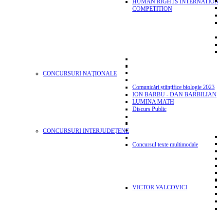
HUMAN RIGHTS INTERNATIO
COMPETITION
CONCURSURI NAŢIONALE
Comunicări științifice biologie 2023
ION BARBU - DAN BARBILIAN
LUMINA MATH
Discurs Public
CONCURSURI INTERJUDEŢENE
Concursul texte multimodale
VICTOR VALCOVICI