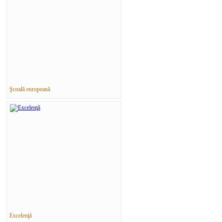
Şcoală europeană
Excelenţă