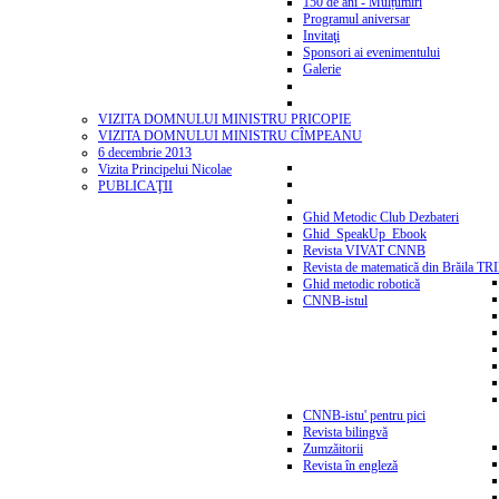
150 de ani - Mulțumiri
Programul aniversar
Invitaţi
Sponsori ai evenimentului
Galerie
VIZITA DOMNULUI MINISTRU PRICOPIE
VIZITA DOMNULUI MINISTRU CÎMPEANU
6 decembrie 2013
Vizita Principelui Nicolae
PUBLICAŢII
Ghid Metodic Club Dezbateri
Ghid_SpeakUp_Ebook
Revista VIVAT CNNB
Revista de matematică din Brăila T
Ghid metodic robotică
CNNB-istul
CNNB-istu' pentru pici
Revista bilingvă
Zumzăitorii
Revista în engleză