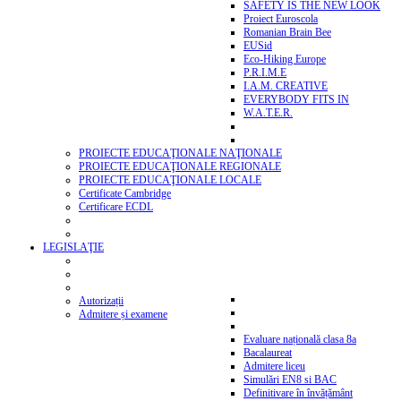
SAFETY IS THE NEW LOOK
Proiect Euroscola
Romanian Brain Bee
EUSid
Eco-Hiking Europe
P.R.I.M.E
I.A.M. CREATIVE
EVERYBODY FITS IN
W.A.T.E.R.
PROIECTE EDUCAŢIONALE NAŢIONALE
PROIECTE EDUCAŢIONALE REGIONALE
PROIECTE EDUCAŢIONALE LOCALE
Certificate Cambridge
Certificare ECDL
LEGISLAŢIE
Autorizații
Admitere și examene
Evaluare națională clasa 8a
Bacalaureat
Admitere liceu
Simulări EN8 si BAC
Definitivare în învățământ