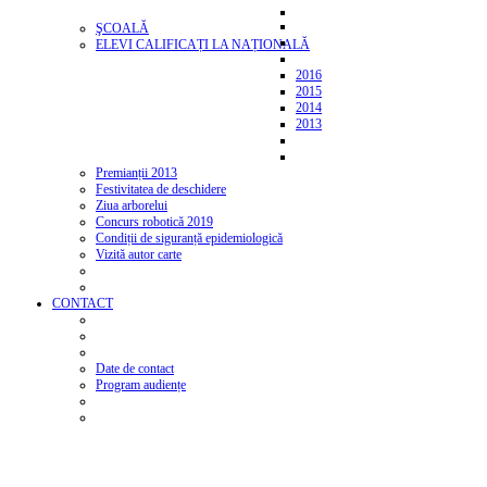
ŞCOALĂ
ELEVI CALIFICAȚI LA NAȚIONALĂ
2016
2015
2014
2013
Premianții 2013
Festivitatea de deschidere
Ziua arborelui
Concurs robotică 2019
Condiții de siguranță epidemiologică
Vizită autor carte
CONTACT
Date de contact
Program audiențe