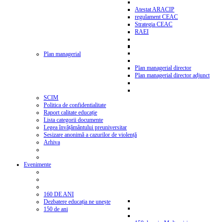
Atestat ARACIP
regulament CEAC
Strategia CEAC
RAEI
Plan managerial
Plan managerial director
Plan managerial director adjunct
SCIM
Politica de confidentialitate
Raport calitate educație
Lista categorii documente
Legea învățământului preuniversitar
Sesizare anonimă a cazurilor de violență
Arhiva
Evenimente
160 DE ANI
Dezbatere educația ne unește
150 de ani