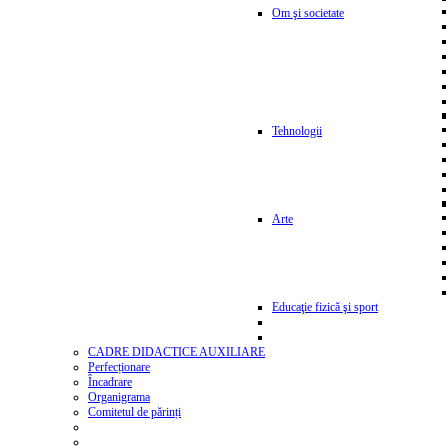
Om şi societate
Tehnologii
Arte
Educaţie fizică şi sport
CADRE DIDACTICE AUXILIARE
Perfecționare
Încadrare
Organigrama
Comitetul de părinți