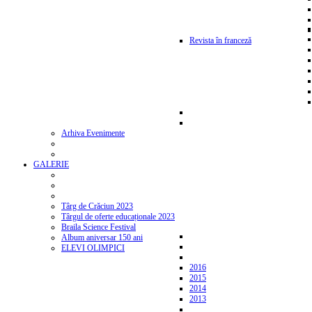
Revista în franceză
Arhiva Evenimente
GALERIE
Târg de Crăciun 2023
Târgul de oferte educaționale 2023
Braila Science Festival
Album aniversar 150 ani
ELEVI OLIMPICI
2016
2015
2014
2013