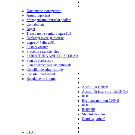
Documente management
Anunț important
Managementul burselor școlare
Contabilitate
Buget
Transparenta venituri legea 153
Declarații avere și interese
Legea 544 din 2001
Posturi vacante
Procedura transfer elevi
STRUCTURA ANULUI ŞCOLAR
Plan de școlarizare
Plan de dezvoltare instituțională
Consiliul de administrație
Consiliul profesoral
Regulamente interne
Accesul în CNNB
Accesul în baza sportivă CNNB
ROF
Regulament intern CNNB
ROIF
ROFUIP
Statutul elevului
Comisia paritară
CEAC