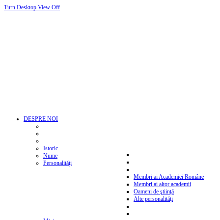
Turn Desktop View Off
DESPRE NOI
Istoric
Nume
Personalităţi
Membri ai Academiei Române
Membri ai altor academii
Oameni de ştiinţă
Alte personalităţi