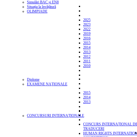
Simulări BAC și EN8
Situația la învățătură
OLIMPIADE
2025
2023
2022
2019
2016
2015
2014
2013
2012
2011
2010
Diplome
EXAMENE NAŢIONALE
2015
2014
2013
CONCURSURI INTERNAȚIONALE
CONCURS INTERNAȚIONAL D
TRADUCERI
HUMAN RIGHTS INTERNATIO