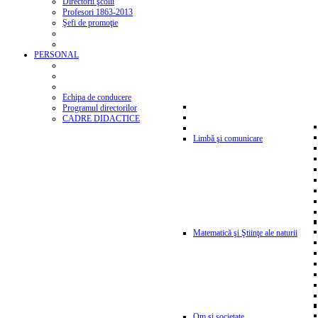
Directorii şcolii
Profesori 1863-2013
Şefi de promoţie
PERSONAL
Echipa de conducere
Programul directorilor
CADRE DIDACTICE
Limbă şi comunicare
Matematică şi Ştiinţe ale naturii
Om şi societate