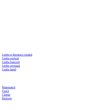
Limba şi literatura română
Limba engleză
Limba franceză
Limba germană
Limba latină
Matematică
Fizică
Chimie
Biologie