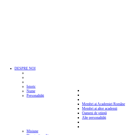
DESPRE NOI
Istoric
Nume
Personalităţi
Membri ai Academiei Române
Membri ai altor academii
Oameni de ştiinţă
Alte personalităţi
Misiune