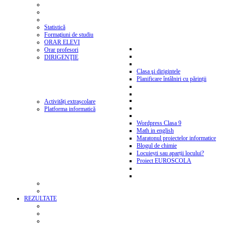
Statistică
Formaţiuni de studiu
ORAR ELEVI
Orar profesori
DIRIGENŢIE
Clasa şi dirigintele
Planificare întâlniri cu părinții
Activități extrașcolare
Platforma informatică
Wordpress Clasa 9
Math in english
Maratonul proiectelor informatice
Blogul de chimie
Locuiești sau aparții locului?
Proiect EUROSCOLA
REZULTATE