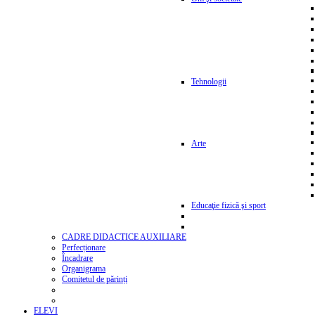
Tehnologii
Arte
Educaţie fizică şi sport
CADRE DIDACTICE AUXILIARE
Perfecționare
Încadrare
Organigrama
Comitetul de părinți
ELEVI