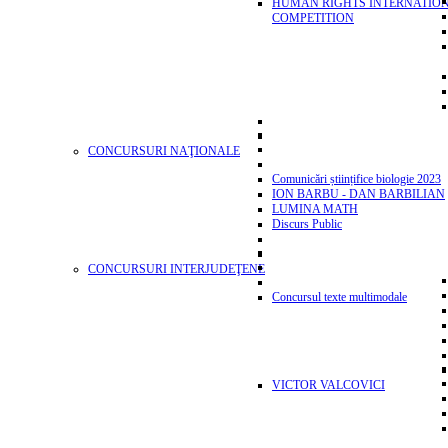
HUMAN RIGHTS INTERNATIO
COMPETITION
CONCURSURI NAŢIONALE
Comunicări științifice biologie 2023
ION BARBU - DAN BARBILIAN
LUMINA MATH
Discurs Public
CONCURSURI INTERJUDEŢENE
Concursul texte multimodale
VICTOR VALCOVICI