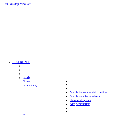
Turn Desktop View Off
DESPRE NOI
Istoric
Nume
Personalităţi
Membri ai Academiei Române
Membri ai altor academii
Oameni de ştiinţă
Alte personalităţi