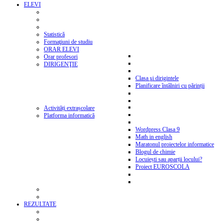
ELEVI
Statistică
Formaţiuni de studiu
ORAR ELEVI
Orar profesori
DIRIGENŢIE
Clasa şi dirigintele
Planificare întâlniri cu părinții
Activități extrașcolare
Platforma informatică
Wordpress Clasa 9
Math in english
Maratonul proiectelor informatice
Blogul de chimie
Locuiești sau aparții locului?
Proiect EUROSCOLA
REZULTATE