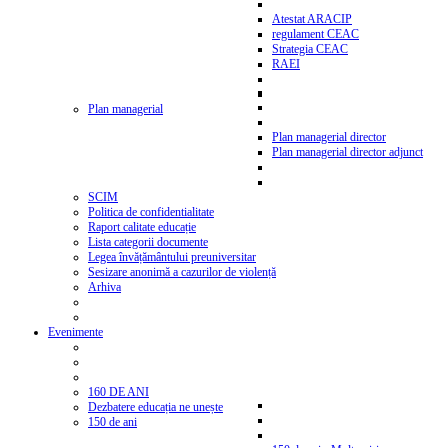
Atestat ARACIP
regulament CEAC
Strategia CEAC
RAEI
Plan managerial
Plan managerial director
Plan managerial director adjunct
SCIM
Politica de confidentialitate
Raport calitate educație
Lista categorii documente
Legea învățământului preuniversitar
Sesizare anonimă a cazurilor de violență
Arhiva
Evenimente
160 DE ANI
Dezbatere educația ne unește
150 de ani