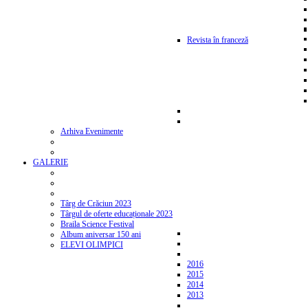
Revista în franceză
Arhiva Evenimente
GALERIE
Târg de Crăciun 2023
Târgul de oferte educaționale 2023
Braila Science Festival
Album aniversar 150 ani
ELEVI OLIMPICI
2016
2015
2014
2013