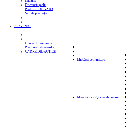
Misiune
Directorii şcolii
Profesori 1863-2013
Şefi de promoţie
PERSONAL
Echipa de conducere
Programul directorilor
CADRE DIDACTICE
Limbă şi comunicare
Matematică şi Ştiinţe ale naturii