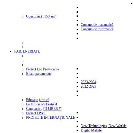
Concursuri „150 ani”
Concurs de matematică
Concurs de informatică
PARTENERIATE
Proiect Eco Provocarea
Bilanț parteneriate
2023-2024
2022-2023
Educație juridică
Earth Science Festival
Campania „FII LIBER !”
Proiect EPAS
PROIECTE INTERNAŢIONALE
New Technologies, New Worlds
Digital Mahale