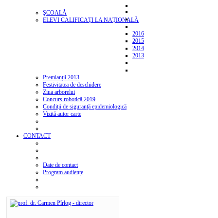
ŞCOALĂ
ELEVI CALIFICAȚI LA NAȚIONALĂ
2016
2015
2014
2013
Premianții 2013
Festivitatea de deschidere
Ziua arborelui
Concurs robotică 2019
Condiții de siguranță epidemiologică
Vizită autor carte
CONTACT
Date de contact
Program audiențe