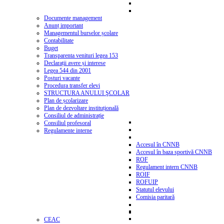
Documente management
Anunț important
Managementul burselor școlare
Contabilitate
Buget
Transparenta venituri legea 153
Declarații avere și interese
Legea 544 din 2001
Posturi vacante
Procedura transfer elevi
STRUCTURA ANULUI ŞCOLAR
Plan de școlarizare
Plan de dezvoltare instituțională
Consiliul de administrație
Consiliul profesoral
Regulamente interne
Accesul în CNNB
Accesul în baza sportivă CNNB
ROF
Regulament intern CNNB
ROIF
ROFUIP
Statutul elevului
Comisia paritară
CEAC