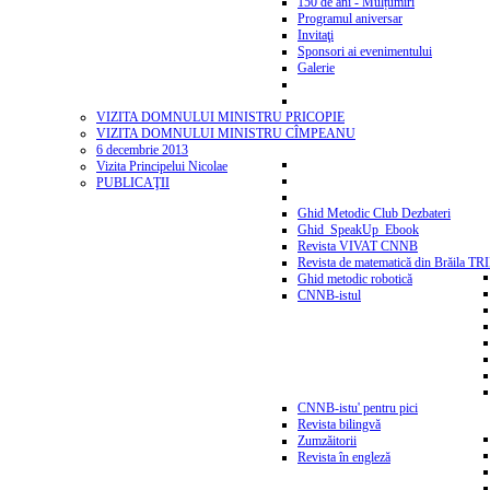
150 de ani - Mulțumiri
Programul aniversar
Invitaţi
Sponsori ai evenimentului
Galerie
VIZITA DOMNULUI MINISTRU PRICOPIE
VIZITA DOMNULUI MINISTRU CÎMPEANU
6 decembrie 2013
Vizita Principelui Nicolae
PUBLICAŢII
Ghid Metodic Club Dezbateri
Ghid_SpeakUp_Ebook
Revista VIVAT CNNB
Revista de matematică din Brăila T
Ghid metodic robotică
CNNB-istul
CNNB-istu' pentru pici
Revista bilingvă
Zumzăitorii
Revista în engleză