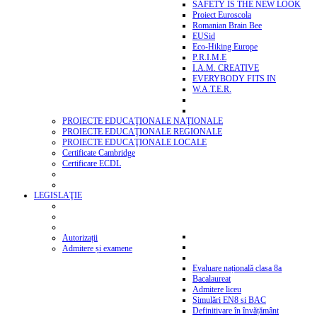
SAFETY IS THE NEW LOOK
Proiect Euroscola
Romanian Brain Bee
EUSid
Eco-Hiking Europe
P.R.I.M.E
I.A.M. CREATIVE
EVERYBODY FITS IN
W.A.T.E.R.
PROIECTE EDUCAŢIONALE NAŢIONALE
PROIECTE EDUCAŢIONALE REGIONALE
PROIECTE EDUCAŢIONALE LOCALE
Certificate Cambridge
Certificare ECDL
LEGISLAŢIE
Autorizații
Admitere și examene
Evaluare națională clasa 8a
Bacalaureat
Admitere liceu
Simulări EN8 si BAC
Definitivare în învățământ