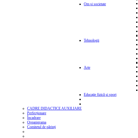
Om şi societate
Tehnologii
Arte
Educaţie fizică şi sport
CADRE DIDACTICE AUXILIARE
Perfecționare
Încadrare
Organigrama
Comitetul de părinți