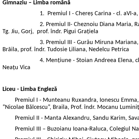
Gimnaziu – Limba românǎ
1.
Premiul I - Chereș Carina - cl. aVI-
2.
Premiul II- Cheznoiu Diana Maria, R
Tg. Jiu, Gorj,
prof. îndr. Pigui Grațiela
3.
Premiul III - Gurǎu Miruna Mariana,
Brãila, prof. îndr. Tudosie Liliana, Nedelcu Petrica
4.
Mențiune - Stoian Andreea Elena, cla
Neațu Vica
Liceu - Limba Englezǎ
Premiul I - Munteanu Ruxandra, Ionescu Emma, Tă
“Nicolae
Bǎlcescu”, Braila, Prof. îndr. Mocanu Lumini
Premiul II - Manta Alexandru, Sandu Karim, Sava
Premiul III – Buzoianu Ioana-Raluca, Colegiul Nat