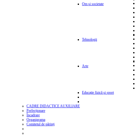
Om şi societate
Tehnologii
Arte
Educaţie fizică şi sport
CADRE DIDACTICE AUXILIARE
Perfecționare
Încadrare
Organigrama
Comitetul de părinți