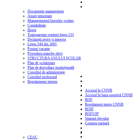
Documente management
Anunț important
Managementul burselor școlare
Contabilitate
Buget
Transparenta venituri legea 153
Declarații avere și interese
Legea 544 din 2001
Posturi vacante
Procedura transfer elevi
STRUCTURA ANULUI ŞCOLAR
Plan de școlarizare
Plan de dezvoltare instituțională
Consiliul de administrație
Consiliul profesoral
Regulamente interne
Accesul în CNNB
Accesul în baza sportivă CNNB
ROF
Regulament intern CNNB
ROIF
ROFUIP
Statutul elevului
Comisia paritară
CEAC