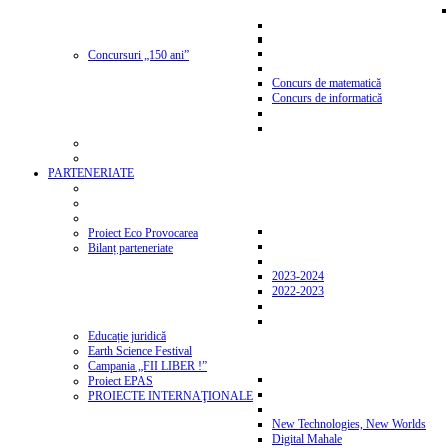
Concursuri „150 ani”
Concurs de matematică
Concurs de informatică
PARTENERIATE
Proiect Eco Provocarea
Bilanț parteneriate
2023-2024
2022-2023
Educație juridică
Earth Science Festival
Campania „FII LIBER !”
Proiect EPAS
PROIECTE INTERNAŢIONALE
New Technologies, New Worlds
Digital Mahale