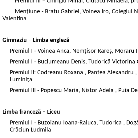
Premiul III – Chirigiu Mihai, Ciutacu Mihaela,
pr
Mențiune - Bratu Gabriel, Voinea Iro, Colegiul N
Valentina
Gimnaziu – Limba englezǎ
Premiul I - Voinea Anca, Nemțișor Rareș, Moraru 
Premiul I - Buciumeanu Denis, Tudorică Victorina 
Premiul II: Codreanu Roxana , Pantea Alexandru ,
Luminița
Premiul III - Popescu Maria, Nistor Adela , Puia D
Limba francezǎ – Liceu
Premiul I - Buzoianu Ioana-Raluca, Tudorica , Dogǎr
Crǎciun Ludmila