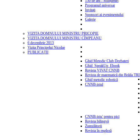
150 de ani - Mulțumiri
Programul aniversar
Invitaţi
Sponsori ai evenimentului
Galerie
VIZITA DOMNULUI MINISTRU PRICOPIE
VIZITA DOMNULUI MINISTRU CÎMPEANU
6 decembrie 2013
Vizita Principelui Nicolae
PUBLICAŢII
Ghid Metodic Club Dezbateri
Ghid_SpeakUp_Ebook
Revista VIVAT CNNB
Revista de matematică din Brăila T
Ghid metodic robotică
CNNB-istul
CNNB-istu' pentru pici
Revista bilingvă
Zumzăitorii
Revista în engleză