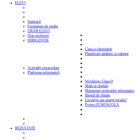
ELEVI
Statistică
Formaţiuni de studiu
ORAR ELEVI
Orar profesori
DIRIGENŢIE
Clasa şi dirigintele
Planificare întâlniri cu părinții
Activități extrașcolare
Platforma informatică
Wordpress Clasa 9
Math in english
Maratonul proiectelor informatice
Blogul de chimie
Locuiești sau aparții locului?
Proiect EUROSCOLA
REZULTATE