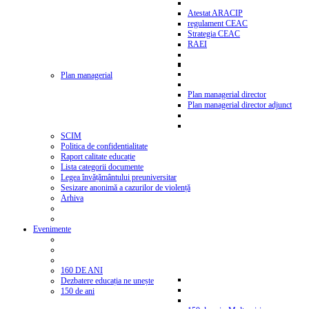
Atestat ARACIP
regulament CEAC
Strategia CEAC
RAEI
Plan managerial
Plan managerial director
Plan managerial director adjunct
SCIM
Politica de confidentialitate
Raport calitate educație
Lista categorii documente
Legea învățământului preuniversitar
Sesizare anonimă a cazurilor de violență
Arhiva
Evenimente
160 DE ANI
Dezbatere educația ne unește
150 de ani