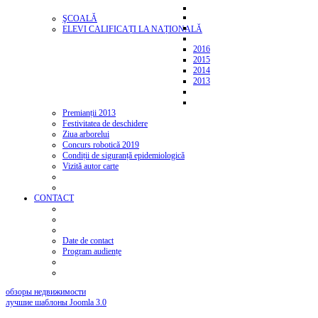
ŞCOALĂ
ELEVI CALIFICAȚI LA NAȚIONALĂ
2016
2015
2014
2013
Premianții 2013
Festivitatea de deschidere
Ziua arborelui
Concurs robotică 2019
Condiții de siguranță epidemiologică
Vizită autor carte
CONTACT
Date de contact
Program audiențe
обзоры недвижимости
лучшие шаблоны Joomla 3.0