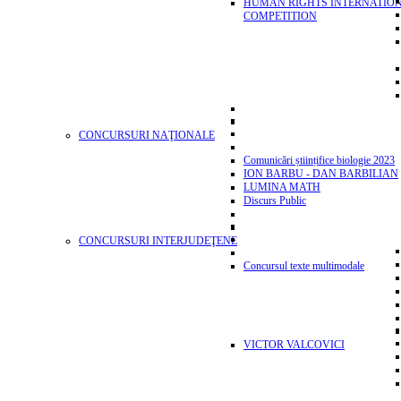
HUMAN RIGHTS INTERNATIO
COMPETITION
CONCURSURI NAŢIONALE
Comunicări științifice biologie 2023
ION BARBU - DAN BARBILIAN
LUMINA MATH
Discurs Public
CONCURSURI INTERJUDEŢENE
Concursul texte multimodale
VICTOR VALCOVICI