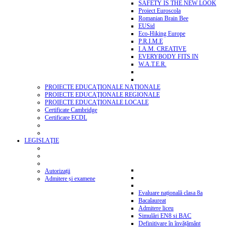
SAFETY IS THE NEW LOOK
Proiect Euroscola
Romanian Brain Bee
EUSid
Eco-Hiking Europe
P.R.I.M.E
I.A.M. CREATIVE
EVERYBODY FITS IN
W.A.T.E.R.
PROIECTE EDUCAŢIONALE NAŢIONALE
PROIECTE EDUCAŢIONALE REGIONALE
PROIECTE EDUCAŢIONALE LOCALE
Certificate Cambridge
Certificare ECDL
LEGISLAŢIE
Autorizații
Admitere și examene
Evaluare națională clasa 8a
Bacalaureat
Admitere liceu
Simulări EN8 si BAC
Definitivare în învățământ