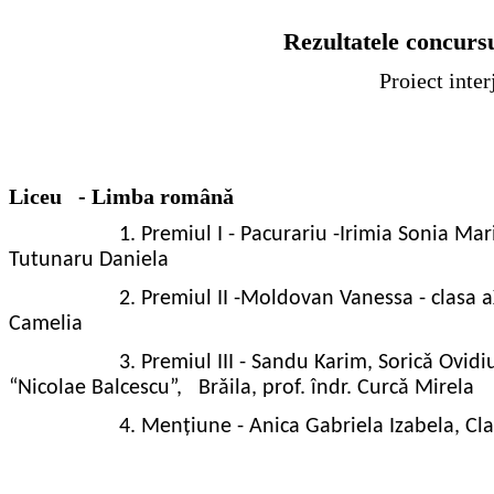
Rezultatele concurs
Proiect inte
Liceu - Limba român
ǎ
1.
Premiul I - Pacurariu -Irimia Sonia Maria
Tutunaru Daniela
2.
Premiul II -Moldovan Vanessa - clasa aX
Camelia
3.
Premiul III - Sandu Karim, Soricǎ Ovidi
“Nicolae Balcescu”,
Brǎila, prof. îndr. Curcǎ Mirela
4.
Mențiune - Anica Gabriela Izabela, Clas