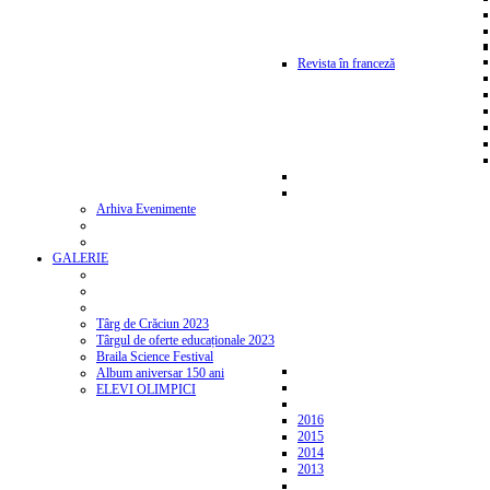
Revista în franceză
Arhiva Evenimente
GALERIE
Târg de Crăciun 2023
Târgul de oferte educaționale 2023
Braila Science Festival
Album aniversar 150 ani
ELEVI OLIMPICI
2016
2015
2014
2013