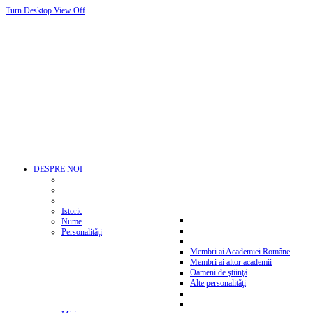
Turn Desktop View Off
DESPRE NOI
Istoric
Nume
Personalităţi
Membri ai Academiei Române
Membri ai altor academii
Oameni de ştiinţă
Alte personalităţi