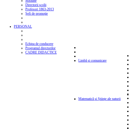
Misiune
Directorii şcolii
Profesori 1863-2013
Şefi de promoţie
PERSONAL
Echipa de conducere
Programul directorilor
CADRE DIDACTICE
Limbă şi comunicare
Matematică şi Ştiinţe ale naturii