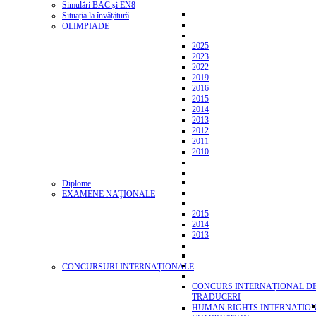
Simulări BAC și EN8
Situația la învățătură
OLIMPIADE
2025
2023
2022
2019
2016
2015
2014
2013
2012
2011
2010
Diplome
EXAMENE NAŢIONALE
2015
2014
2013
CONCURSURI INTERNAȚIONALE
CONCURS INTERNAȚIONAL D
TRADUCERI
HUMAN RIGHTS INTERNATIO