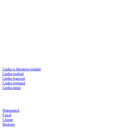
Limba şi literatura română
Limba engleză
Limba franceză
Limba germană
Limba latină
Matematică
Fizică
Chimie
Biologie