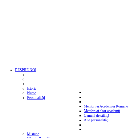
DESPRE NOI
Istoric
Nume
Personalităţi
Membri ai Academiei Române
Membri ai altor academii
Oameni de ştiinţă
Alte personalităţi
Misiune