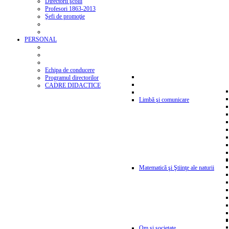
Directorii şcolii
Profesori 1863-2013
Şefi de promoţie
PERSONAL
Echipa de conducere
Programul directorilor
CADRE DIDACTICE
Limbă şi comunicare
Matematică şi Ştiinţe ale naturii
Om şi societate