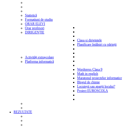
Statistică
Formaţiuni de studiu
ORAR ELEVI
Orar profesori
DIRIGENŢIE
Clasa şi dirigintele
Planificare întâlniri cu părinții
Activități extrașcolare
Platforma informatică
Wordpress Clasa 9
Math in english
Maratonul proiectelor informatice
Blogul de chimie
Locuiești sau aparții locului?
Proiect EUROSCOLA
REZULTATE