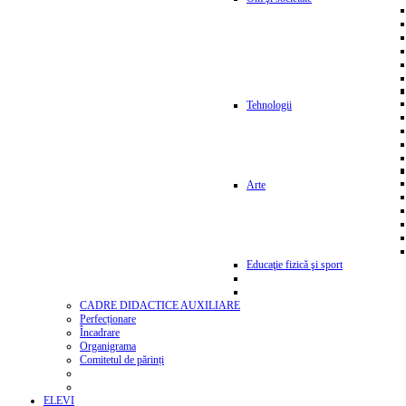
Tehnologii
Arte
Educaţie fizică şi sport
CADRE DIDACTICE AUXILIARE
Perfecționare
Încadrare
Organigrama
Comitetul de părinți
ELEVI