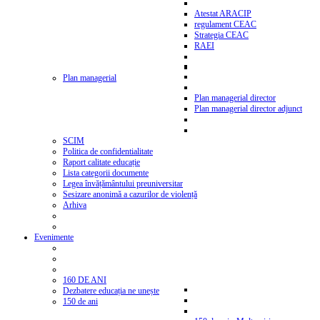
Atestat ARACIP
regulament CEAC
Strategia CEAC
RAEI
Plan managerial
Plan managerial director
Plan managerial director adjunct
SCIM
Politica de confidentialitate
Raport calitate educație
Lista categorii documente
Legea învățământului preuniversitar
Sesizare anonimă a cazurilor de violență
Arhiva
Evenimente
160 DE ANI
Dezbatere educația ne unește
150 de ani