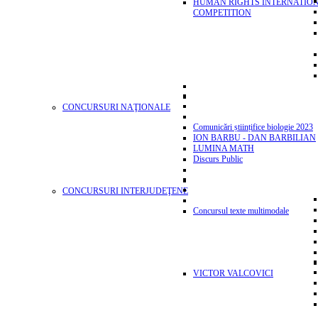
HUMAN RIGHTS INTERNATIO
COMPETITION
CONCURSURI NAŢIONALE
Comunicări științifice biologie 2023
ION BARBU - DAN BARBILIAN
LUMINA MATH
Discurs Public
CONCURSURI INTERJUDEŢENE
Concursul texte multimodale
VICTOR VALCOVICI