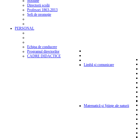
Misiune
Directorii şcolii
Profesori 1863-2013
Şefi de promoţie
PERSONAL
Echipa de conducere
Programul directorilor
CADRE DIDACTICE
Limbă şi comunicare
Matematică şi Ştiinţe ale naturii