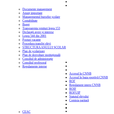
Documente management
Anunț important
Managementul burselor școlare
Contabilitate
Buget
Transparenta venituri legea 153
Declarații avere și interese
Legea 544 din 2001
Posturi vacante
Procedura transfer elevi
STRUCTURA ANULUI ŞCOLAR
Plan de școlarizare
Plan de dezvoltare instituțională
Consiliul de administrație
Consiliul profesoral
Regulamente interne
Accesul în CNNB
Accesul în baza sportivă CNNB
ROF
Regulament intern CNNB
ROIF
ROFUIP
Statutul elevului
Comisia paritară
CEAC