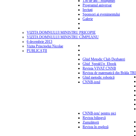
150 de ani - Mulțumiri
Programul aniversar
Invitaţi
Sponsori ai evenimentului
Galerie
VIZITA DOMNULUI MINISTRU PRICOPIE
VIZITA DOMNULUI MINISTRU CÎMPEANU
6 decembrie 2013
Vizita Principelui Nicolae
PUBLICAŢII
Ghid Metodic Club Dezbateri
Ghid_SpeakUp_Ebook
Revista VIVAT CNNB
Revista de matematică din Brăila T
Ghid metodic robotică
CNNB-istul
CNNB-istu' pentru pici
Revista bilingvă
Zumzăitorii
Revista în engleză