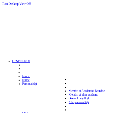
Turn Desktop View Off
DESPRE NOI
Istoric
Nume
Personalităţi
Membri ai Academiei Române
Membri ai altor academii
Oameni de ştiinţă
Alte personalităţi