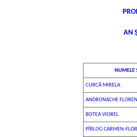
PRO
AN 
NUMELE 
CURCĂ MIRELA
ANDRONACHE FLORENT
BOTEA VIOREL
PÎRLOG CARMEN-FLO