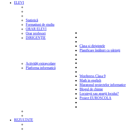
ELEVI
Statistică
Formaţiuni de studiu
ORAR ELEVI
Orar profesori
DIRIGENŢIE
Clasa şi dirigintele
Planificare întâlniri cu părinții
Activități extrașcolare
Platforma informatică
Wordpress Clasa 9
Math in english
Maratonul proiectelor informatice
Blogul de chimie
Locuiești sau aparții locului?
Proiect EUROSCOLA
REZULTATE