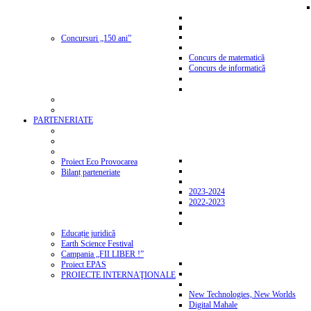
Concursuri „150 ani”
Concurs de matematică
Concurs de informatică
PARTENERIATE
Proiect Eco Provocarea
Bilanț parteneriate
2023-2024
2022-2023
Educație juridică
Earth Science Festival
Campania „FII LIBER !”
Proiect EPAS
PROIECTE INTERNAŢIONALE
New Technologies, New Worlds
Digital Mahale