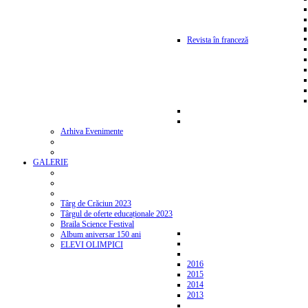
Revista în franceză
Arhiva Evenimente
GALERIE
Târg de Crăciun 2023
Târgul de oferte educaționale 2023
Braila Science Festival
Album aniversar 150 ani
ELEVI OLIMPICI
2016
2015
2014
2013