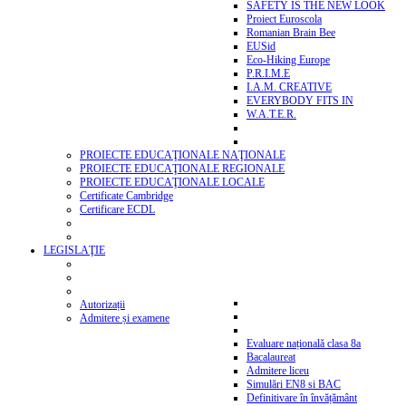
SAFETY IS THE NEW LOOK
Proiect Euroscola
Romanian Brain Bee
EUSid
Eco-Hiking Europe
P.R.I.M.E
I.A.M. CREATIVE
EVERYBODY FITS IN
W.A.T.E.R.
PROIECTE EDUCAŢIONALE NAŢIONALE
PROIECTE EDUCAŢIONALE REGIONALE
PROIECTE EDUCAŢIONALE LOCALE
Certificate Cambridge
Certificare ECDL
LEGISLAŢIE
Autorizații
Admitere și examene
Evaluare națională clasa 8a
Bacalaureat
Admitere liceu
Simulări EN8 si BAC
Definitivare în învățământ