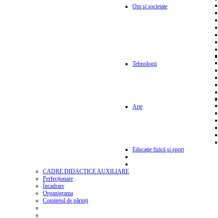
Om şi societate
Tehnologii
Arte
Educaţie fizică şi sport
CADRE DIDACTICE AUXILIARE
Perfecționare
Încadrare
Organigrama
Comitetul de părinți