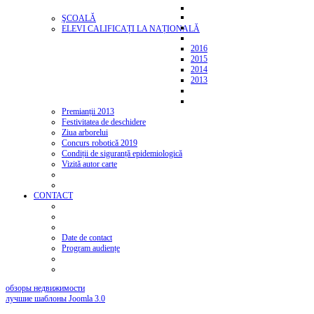
ŞCOALĂ
ELEVI CALIFICAȚI LA NAȚIONALĂ
2016
2015
2014
2013
Premianții 2013
Festivitatea de deschidere
Ziua arborelui
Concurs robotică 2019
Condiții de siguranță epidemiologică
Vizită autor carte
CONTACT
Date de contact
Program audiențe
обзоры недвижимости
лучшие шаблоны Joomla 3.0