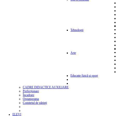
Tehnologii
Arte
Educaţie fizică şi sport
CADRE DIDACTICE AUXILIARE
Perfecționare
Încadrare
Organigrama
Comitetul de părinți
ELEVI