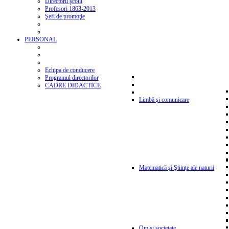
Directorii şcolii
Profesori 1863-2013
Şefi de promoţie
PERSONAL
Echipa de conducere
Programul directorilor
CADRE DIDACTICE
Limbă şi comunicare
Matematică şi Ştiinţe ale naturii
Om şi societate