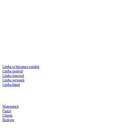
Limba şi literatura română
Limba engleză
Limba franceză
Limba germană
Limba latină
Matematică
Fizică
Chimie
Biologie