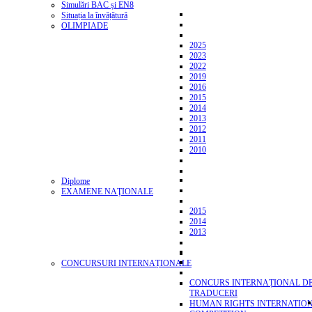
Simulări BAC și EN8
Situația la învățătură
OLIMPIADE
2025
2023
2022
2019
2016
2015
2014
2013
2012
2011
2010
Diplome
EXAMENE NAŢIONALE
2015
2014
2013
CONCURSURI INTERNAȚIONALE
CONCURS INTERNAȚIONAL D
TRADUCERI
HUMAN RIGHTS INTERNATIO