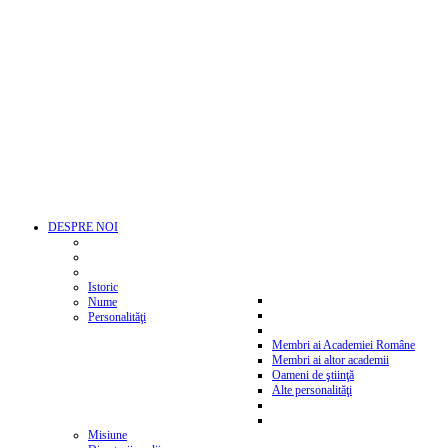
DESPRE NOI
Istoric
Nume
Personalităţi
Membri ai Academiei Române
Membri ai altor academii
Oameni de ştiinţă
Alte personalităţi
Misiune