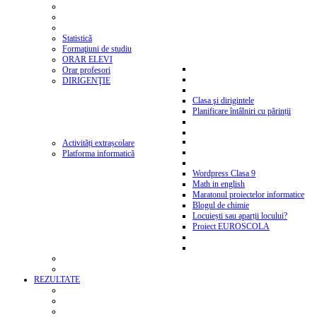
Statistică
Formaţiuni de studiu
ORAR ELEVI
Orar profesori
DIRIGENŢIE
Clasa şi dirigintele
Planificare întâlniri cu părinții
Activități extrașcolare
Platforma informatică
Wordpress Clasa 9
Math in english
Maratonul proiectelor informatice
Blogul de chimie
Locuiești sau aparții locului?
Proiect EUROSCOLA
REZULTATE