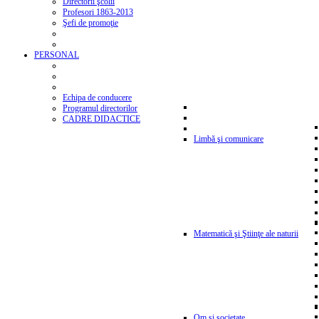
Directorii şcolii
Profesori 1863-2013
Şefi de promoţie
PERSONAL
Echipa de conducere
Programul directorilor
CADRE DIDACTICE
Limbă şi comunicare
Matematică şi Ştiinţe ale naturii
Om şi societate