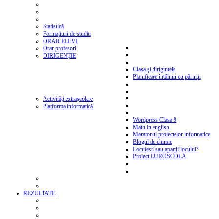
Statistică
Formaţiuni de studiu
ORAR ELEVI
Orar profesori
DIRIGENŢIE
Clasa şi dirigintele
Planificare întâlniri cu părinții
Activități extrașcolare
Platforma informatică
Wordpress Clasa 9
Math in english
Maratonul proiectelor informatice
Blogul de chimie
Locuiești sau aparții locului?
Proiect EUROSCOLA
REZULTATE