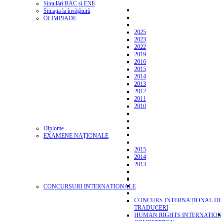
Simulări BAC și EN8
Situația la învățătură
OLIMPIADE
2025
2023
2022
2019
2016
2015
2014
2013
2012
2011
2010
Diplome
EXAMENE NAŢIONALE
2015
2014
2013
CONCURSURI INTERNAȚIONALE
CONCURS INTERNAȚIONAL D
TRADUCERI
HUMAN RIGHTS INTERNATIO