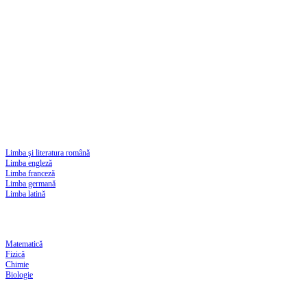
Limba şi literatura română
Limba engleză
Limba franceză
Limba germană
Limba latină
Matematică
Fizică
Chimie
Biologie