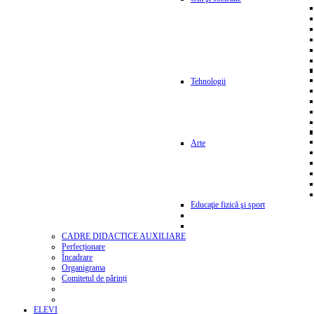
Tehnologii
Arte
Educaţie fizică şi sport
CADRE DIDACTICE AUXILIARE
Perfecționare
Încadrare
Organigrama
Comitetul de părinți
ELEVI