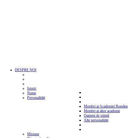
DESPRE NOI
Istoric
Nume
Personalităţi
Membri ai Academiei Române
Membri ai altor academii
Oameni de ştiinţă
Alte personalităţi
Misiune