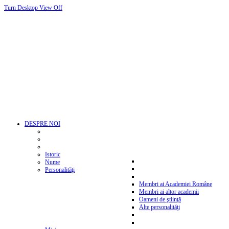
Turn Desktop View Off
DESPRE NOI
Istoric
Nume
Personalităţi
Membri ai Academiei Române
Membri ai altor academii
Oameni de ştiinţă
Alte personalităţi