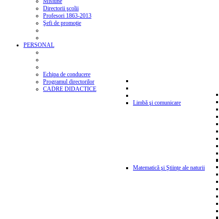
Misiune
Directorii şcolii
Profesori 1863-2013
Şefi de promoţie
PERSONAL
Echipa de conducere
Programul directorilor
CADRE DIDACTICE
Limbă şi comunicare
Matematică şi Ştiinţe ale naturii