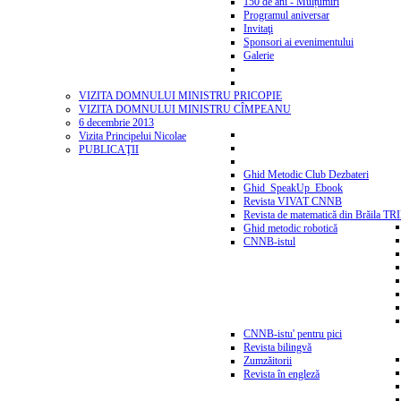
150 de ani - Mulțumiri
Programul aniversar
Invitaţi
Sponsori ai evenimentului
Galerie
VIZITA DOMNULUI MINISTRU PRICOPIE
VIZITA DOMNULUI MINISTRU CÎMPEANU
6 decembrie 2013
Vizita Principelui Nicolae
PUBLICAŢII
Ghid Metodic Club Dezbateri
Ghid_SpeakUp_Ebook
Revista VIVAT CNNB
Revista de matematică din Brăila T
Ghid metodic robotică
CNNB-istul
CNNB-istu' pentru pici
Revista bilingvă
Zumzăitorii
Revista în engleză