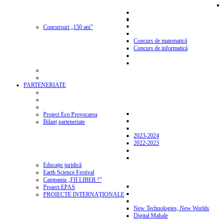
Concursuri „150 ani”
Concurs de matematică
Concurs de informatică
PARTENERIATE
Proiect Eco Provocarea
Bilanț parteneriate
2023-2024
2022-2023
Educație juridică
Earth Science Festival
Campania „FII LIBER !”
Proiect EPAS
PROIECTE INTERNAŢIONALE
New Technologies, New Worlds
Digital Mahale