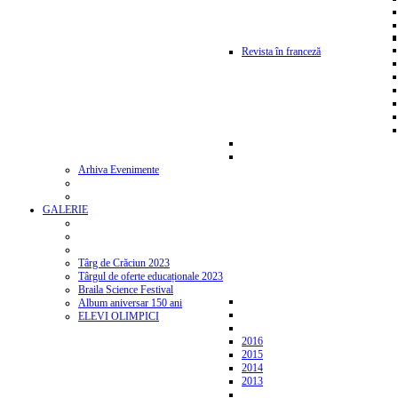
Revista în franceză
Arhiva Evenimente
GALERIE
Târg de Crăciun 2023
Târgul de oferte educaționale 2023
Braila Science Festival
Album aniversar 150 ani
ELEVI OLIMPICI
2016
2015
2014
2013