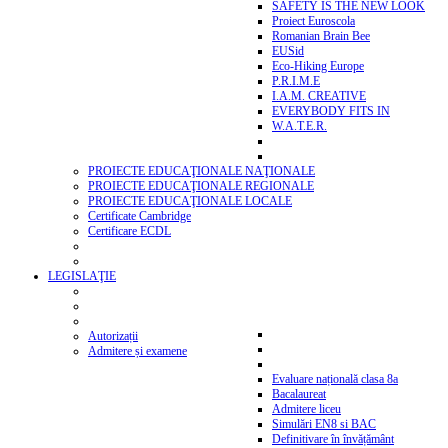
SAFETY IS THE NEW LOOK
Proiect Euroscola
Romanian Brain Bee
EUSid
Eco-Hiking Europe
P.R.I.M.E
I.A.M. CREATIVE
EVERYBODY FITS IN
W.A.T.E.R.
PROIECTE EDUCAŢIONALE NAŢIONALE
PROIECTE EDUCAŢIONALE REGIONALE
PROIECTE EDUCAŢIONALE LOCALE
Certificate Cambridge
Certificare ECDL
LEGISLAŢIE
Autorizații
Admitere și examene
Evaluare națională clasa 8a
Bacalaureat
Admitere liceu
Simulări EN8 si BAC
Definitivare în învățământ