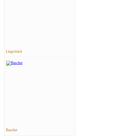
Lingvistică
Baschet