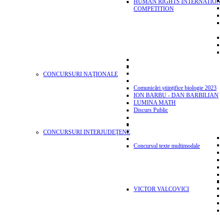
HUMAN RIGHTS INTERNATIO
COMPETITION
CONCURSURI NAŢIONALE
Comunicări științifice biologie 2023
ION BARBU - DAN BARBILIAN
LUMINA MATH
Discurs Public
CONCURSURI INTERJUDEŢENE
Concursul texte multimodale
VICTOR VALCOVICI