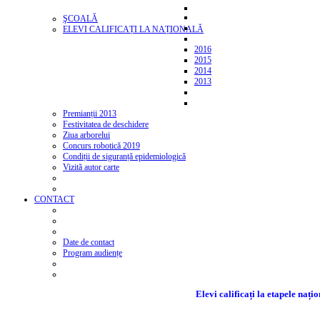
ŞCOALĂ
ELEVI CALIFICAȚI LA NAȚIONALĂ
2016
2015
2014
2013
Premianții 2013
Festivitatea de deschidere
Ziua arborelui
Concurs robotică 2019
Condiții de siguranță epidemiologică
Vizită autor carte
CONTACT
Date de contact
Program audiențe
Elevi calificați la etapele naț