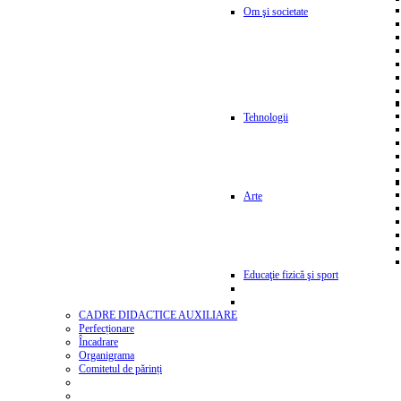
Om şi societate
Tehnologii
Arte
Educaţie fizică şi sport
CADRE DIDACTICE AUXILIARE
Perfecționare
Încadrare
Organigrama
Comitetul de părinți