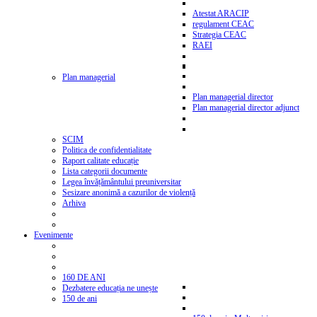
Atestat ARACIP
regulament CEAC
Strategia CEAC
RAEI
Plan managerial
Plan managerial director
Plan managerial director adjunct
SCIM
Politica de confidentialitate
Raport calitate educație
Lista categorii documente
Legea învățământului preuniversitar
Sesizare anonimă a cazurilor de violență
Arhiva
Evenimente
160 DE ANI
Dezbatere educația ne unește
150 de ani