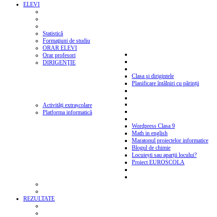
ELEVI
Statistică
Formaţiuni de studiu
ORAR ELEVI
Orar profesori
DIRIGENŢIE
Clasa şi dirigintele
Planificare întâlniri cu părinții
Activități extrașcolare
Platforma informatică
Wordpress Clasa 9
Math in english
Maratonul proiectelor informatice
Blogul de chimie
Locuiești sau aparții locului?
Proiect EUROSCOLA
REZULTATE