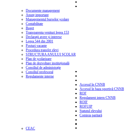
Documente management
Anunț important
Managementul burselor școlare
Contabilitate
Buget
Transparenta venituri legea 153
Declarații avere și interese
Legea 544 din 2001
Posturi vacante
Procedura transfer elevi
STRUCTURA ANULUI ŞCOLAR
Plan de școlarizare
Plan de dezvoltare instituțională
Consiliul de administrație
Consiliul profesoral
Regulamente interne
Accesul în CNNB
Accesul în baza sportivă CNNB
ROF
Regulament intern CNNB
ROIF
ROFUIP
Statutul elevului
Comisia paritară
CEAC