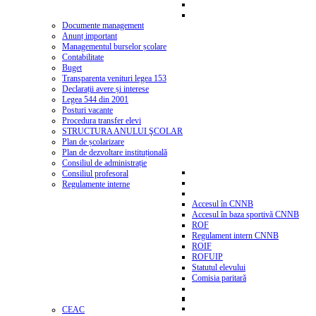
Documente management
Anunț important
Managementul burselor școlare
Contabilitate
Buget
Transparenta venituri legea 153
Declarații avere și interese
Legea 544 din 2001
Posturi vacante
Procedura transfer elevi
STRUCTURA ANULUI ŞCOLAR
Plan de școlarizare
Plan de dezvoltare instituțională
Consiliul de administrație
Consiliul profesoral
Regulamente interne
Accesul în CNNB
Accesul în baza sportivă CNNB
ROF
Regulament intern CNNB
ROIF
ROFUIP
Statutul elevului
Comisia paritară
CEAC