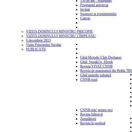
150 de ani - Mulțumiri
Programul aniversar
Invitaţi
Sponsori ai evenimentului
Galerie
VIZITA DOMNULUI MINISTRU PRICOPIE
VIZITA DOMNULUI MINISTRU CÎMPEANU
6 decembrie 2013
Vizita Principelui Nicolae
PUBLICAŢII
Ghid Metodic Club Dezbateri
Ghid_SpeakUp_Ebook
Revista VIVAT CNNB
Revista de matematică din Brăila T
Ghid metodic robotică
CNNB-istul
CNNB-istu' pentru pici
Revista bilingvă
Zumzăitorii
Revista în engleză