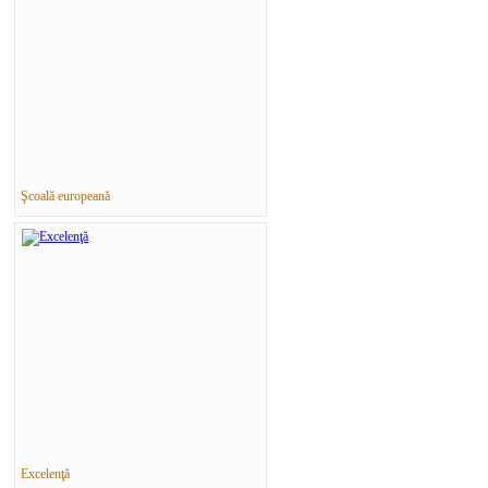
Şcoală europeană
Excelenţă