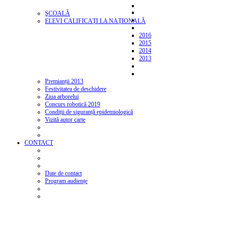
ŞCOALĂ
ELEVI CALIFICAȚI LA NAȚIONALĂ
2016
2015
2014
2013
Premianții 2013
Festivitatea de deschidere
Ziua arborelui
Concurs robotică 2019
Condiții de siguranță epidemiologică
Vizită autor carte
CONTACT
Date de contact
Program audiențe