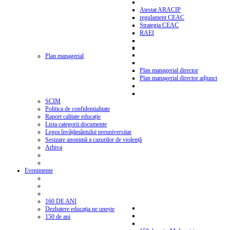
Atestat ARACIP
regulament CEAC
Strategia CEAC
RAEI
Plan managerial
Plan managerial director
Plan managerial director adjunct
SCIM
Politica de confidentialitate
Raport calitate educație
Lista categorii documente
Legea învățământului preuniversitar
Sesizare anonimă a cazurilor de violență
Arhiva
Evenimente
160 DE ANI
Dezbatere educația ne unește
150 de ani