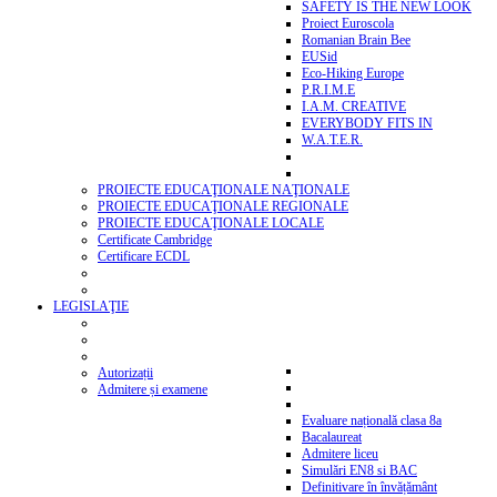
SAFETY IS THE NEW LOOK
Proiect Euroscola
Romanian Brain Bee
EUSid
Eco-Hiking Europe
P.R.I.M.E
I.A.M. CREATIVE
EVERYBODY FITS IN
W.A.T.E.R.
PROIECTE EDUCAŢIONALE NAŢIONALE
PROIECTE EDUCAŢIONALE REGIONALE
PROIECTE EDUCAŢIONALE LOCALE
Certificate Cambridge
Certificare ECDL
LEGISLAŢIE
Autorizații
Admitere și examene
Evaluare națională clasa 8a
Bacalaureat
Admitere liceu
Simulări EN8 si BAC
Definitivare în învățământ