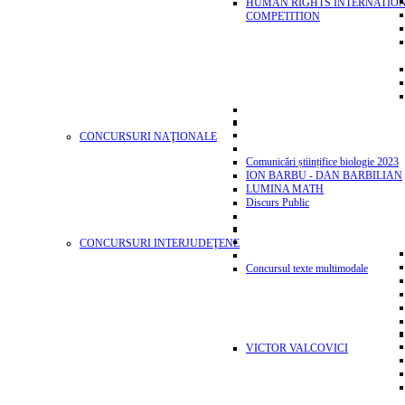
HUMAN RIGHTS INTERNATIO
COMPETITION
CONCURSURI NAŢIONALE
Comunicări științifice biologie 2023
ION BARBU - DAN BARBILIAN
LUMINA MATH
Discurs Public
CONCURSURI INTERJUDEŢENE
Concursul texte multimodale
VICTOR VALCOVICI