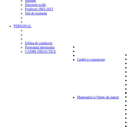
Misiune
Directorii şcolii
Profesori 1863-2013
Şefi de promoţie
PERSONAL
Echipa de conducere
Programul directorilor
CADRE DIDACTICE
Limbă şi comunicare
Matematică şi Ştiinţe ale naturii