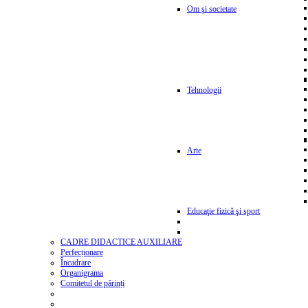
Om şi societate
Tehnologii
Arte
Educaţie fizică şi sport
CADRE DIDACTICE AUXILIARE
Perfecționare
Încadrare
Organigrama
Comitetul de părinți