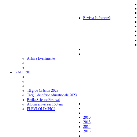
Revista în franceză
Arhiva Evenimente
GALERIE
Târg de Crăciun 2023
Târgul de oferte educaționale 2023
Braila Science Festival
Album aniversar 150 ani
ELEVI OLIMPICI
2016
2015
2014
2013