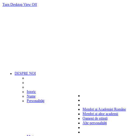
Turn Desktop View Off
DESPRE NOI
Istoric
Nume
Personalităţi
Membri ai Academiei Române
Membri ai altor academii
Oameni de ştiinţă
Alte personalităţi