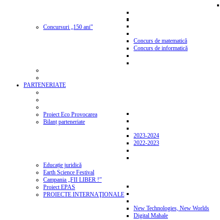
Concursuri „150 ani”
Concurs de matematică
Concurs de informatică
PARTENERIATE
Proiect Eco Provocarea
Bilanț parteneriate
2023-2024
2022-2023
Educație juridică
Earth Science Festival
Campania „FII LIBER !”
Proiect EPAS
PROIECTE INTERNAŢIONALE
New Technologies, New Worlds
Digital Mahale