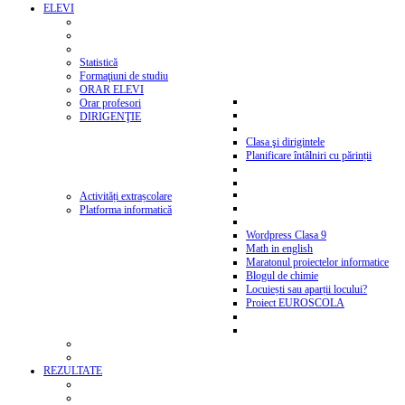
ELEVI
Statistică
Formaţiuni de studiu
ORAR ELEVI
Orar profesori
DIRIGENŢIE
Clasa şi dirigintele
Planificare întâlniri cu părinții
Activități extrașcolare
Platforma informatică
Wordpress Clasa 9
Math in english
Maratonul proiectelor informatice
Blogul de chimie
Locuiești sau aparții locului?
Proiect EUROSCOLA
REZULTATE