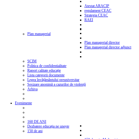
Atestat ARACIP
regulament CEAC
Strategia CEAC
RAEI
Plan managerial
Plan managerial director
Plan managerial director adjunct
SCIM
Politica de confidentialitate
Raport calitate educație
Lista categorii documente
Legea învățământului preuniversitar
Sesizare anonimă a cazurilor de violență
Arhiva
Evenimente
160 DE ANI
Dezbatere educația ne unește
150 de ani