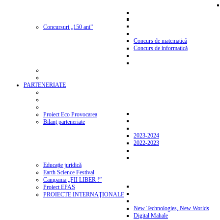
Concursuri „150 ani”
Concurs de matematică
Concurs de informatică
PARTENERIATE
Proiect Eco Provocarea
Bilanț parteneriate
2023-2024
2022-2023
Educație juridică
Earth Science Festival
Campania „FII LIBER !”
Proiect EPAS
PROIECTE INTERNAŢIONALE
New Technologies, New Worlds
Digital Mahale