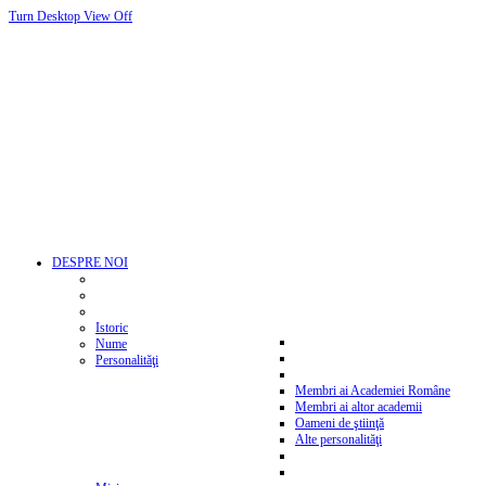
Turn Desktop View Off
DESPRE NOI
Istoric
Nume
Personalităţi
Membri ai Academiei Române
Membri ai altor academii
Oameni de ştiinţă
Alte personalităţi