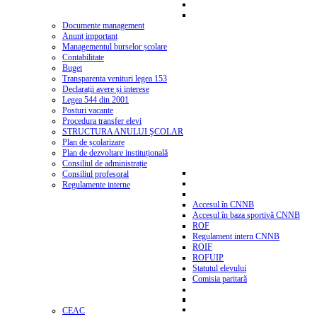
Documente management
Anunț important
Managementul burselor școlare
Contabilitate
Buget
Transparenta venituri legea 153
Declarații avere și interese
Legea 544 din 2001
Posturi vacante
Procedura transfer elevi
STRUCTURA ANULUI ŞCOLAR
Plan de școlarizare
Plan de dezvoltare instituțională
Consiliul de administrație
Consiliul profesoral
Regulamente interne
Accesul în CNNB
Accesul în baza sportivă CNNB
ROF
Regulament intern CNNB
ROIF
ROFUIP
Statutul elevului
Comisia paritară
CEAC