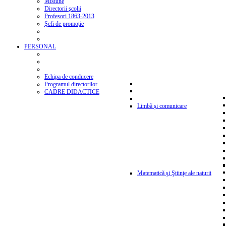
Misiune
Directorii şcolii
Profesori 1863-2013
Şefi de promoţie
PERSONAL
Echipa de conducere
Programul directorilor
CADRE DIDACTICE
Limbă şi comunicare
Matematică şi Ştiinţe ale naturii