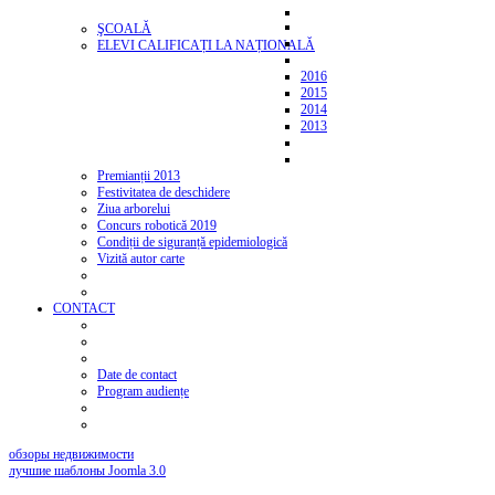
ŞCOALĂ
ELEVI CALIFICAȚI LA NAȚIONALĂ
2016
2015
2014
2013
Premianții 2013
Festivitatea de deschidere
Ziua arborelui
Concurs robotică 2019
Condiții de siguranță epidemiologică
Vizită autor carte
CONTACT
Date de contact
Program audiențe
обзоры недвижимости
лучшие шаблоны Joomla 3.0