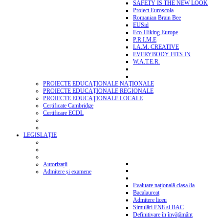
SAFETY IS THE NEW LOOK
Proiect Euroscola
Romanian Brain Bee
EUSid
Eco-Hiking Europe
P.R.I.M.E
I.A.M. CREATIVE
EVERYBODY FITS IN
W.A.T.E.R.
PROIECTE EDUCAŢIONALE NAŢIONALE
PROIECTE EDUCAŢIONALE REGIONALE
PROIECTE EDUCAŢIONALE LOCALE
Certificate Cambridge
Certificare ECDL
LEGISLAŢIE
Autorizații
Admitere și examene
Evaluare națională clasa 8a
Bacalaureat
Admitere liceu
Simulări EN8 si BAC
Definitivare în învățământ