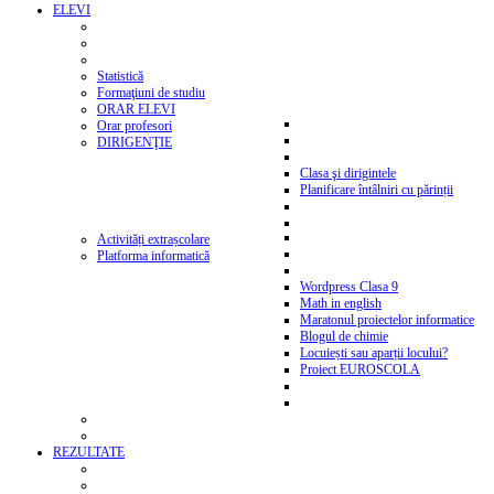
ELEVI
Statistică
Formaţiuni de studiu
ORAR ELEVI
Orar profesori
DIRIGENŢIE
Clasa şi dirigintele
Planificare întâlniri cu părinții
Activități extrașcolare
Platforma informatică
Wordpress Clasa 9
Math in english
Maratonul proiectelor informatice
Blogul de chimie
Locuiești sau aparții locului?
Proiect EUROSCOLA
REZULTATE