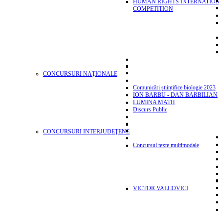
HUMAN RIGHTS INTERNATIO
COMPETITION
CONCURSURI NAŢIONALE
Comunicări științifice biologie 2023
ION BARBU - DAN BARBILIAN
LUMINA MATH
Discurs Public
CONCURSURI INTERJUDEŢENE
Concursul texte multimodale
VICTOR VALCOVICI