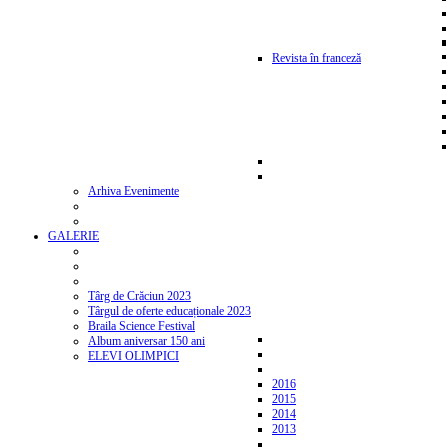
Revista în franceză
Arhiva Evenimente
GALERIE
Târg de Crăciun 2023
Târgul de oferte educaționale 2023
Braila Science Festival
Album aniversar 150 ani
ELEVI OLIMPICI
2016
2015
2014
2013