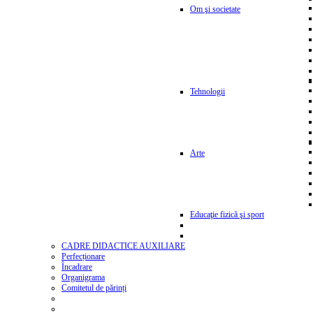
Om şi societate
Tehnologii
Arte
Educaţie fizică şi sport
CADRE DIDACTICE AUXILIARE
Perfecționare
Încadrare
Organigrama
Comitetul de părinți