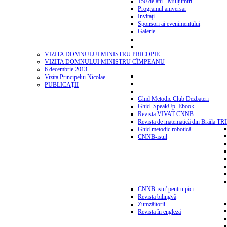
150 de ani - Mulțumiri
Programul aniversar
Invitaţi
Sponsori ai evenimentului
Galerie
VIZITA DOMNULUI MINISTRU PRICOPIE
VIZITA DOMNULUI MINISTRU CÎMPEANU
6 decembrie 2013
Vizita Principelui Nicolae
PUBLICAŢII
Ghid Metodic Club Dezbateri
Ghid_SpeakUp_Ebook
Revista VIVAT CNNB
Revista de matematică din Brăila T
Ghid metodic robotică
CNNB-istul
CNNB-istu' pentru pici
Revista bilingvă
Zumzăitorii
Revista în engleză