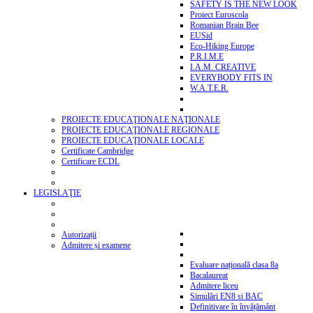
SAFETY IS THE NEW LOOK
Proiect Euroscola
Romanian Brain Bee
EUSid
Eco-Hiking Europe
P.R.I.M.E
I.A.M. CREATIVE
EVERYBODY FITS IN
W.A.T.E.R.
PROIECTE EDUCAŢIONALE NAŢIONALE
PROIECTE EDUCAŢIONALE REGIONALE
PROIECTE EDUCAŢIONALE LOCALE
Certificate Cambridge
Certificare ECDL
LEGISLAŢIE
Autorizații
Admitere și examene
Evaluare națională clasa 8a
Bacalaureat
Admitere liceu
Simulări EN8 si BAC
Definitivare în învățământ