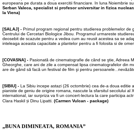
europeana pe durata a doua exercitii financiare. In luna Noiembrie su
Serban Valeca, specialist si profesor universitar in fizica nucle
la Viena)
[SALAJ] -
Primul program regional pentru studierea problemelor de gene
Centrului de Cercetari Biologice Jibou. Programul urmareste studierea
deosebit de scazute pentru a vedea cum au reusit acestea sa se adapt
inteleaga aceasta capacitate a plantelor pentru a fi folosita si de ome
[COVASNA] -
Pasionată de cinematografie de când se ştie, Adreea M
Gheorghe, care ani de zile a compensat lipsa cinematografelor din m
are de gând să facă un festival de film şi pentru persoanele...nevăză
[SIBIU] -
La Sibiu incepe astazi (26 octombrie) cea de-a doua editie a
pianiste de geniu de origine romana, nascute la sfarsitul secolului al 
international, iar surpriza va fi un concert-lectura la care participa a
ș
Clara Haskil
i Dinu Lipatti.
(Carmen Vulcan - package)
„BUNA DIMINEATA, ROMANIA”