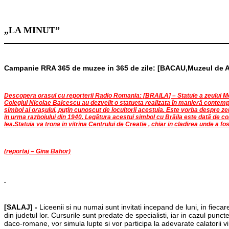
„LA MINUT”
Campanie RRA 365 de muzee in 365 de zile: [BACAU,Muzeul de Art
Descopera orasul cu reporterii Radio Romania: [BRAILA] – Statuie a zeului Me
Colegiul Nicolae Balcescu au dezvelit o statueta realizata în manieră contempo
simbol al orașului, puțin cunoscut de locuitorii acestuia. Este vorba despre ze
in urma razboiului din 1940. Legătura acestui simbol cu Brăila este dată de comer
lea.Statuia va trona in vitrina Centrului de Creatie , chiar in cladirea unde a fost e
(reportaj – Gina Bahor)
[SALAJ] -
Liceenii si nu numai sunt invitati incepand de luni, in fiecar
din judetul lor. Cursurile sunt predate de specialisti, iar in cazul punc
daco-romane, vor simula lupte si vor participa la adevarate calatorii 