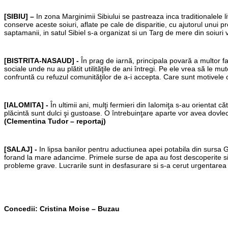
[SIBIU] –
In zona Marginimii Sibiului se pastreaza inca traditionalele l
conserve aceste soiuri, aflate pe cale de disparitie, cu ajutorul unui pro
saptamanii, in satul Sibiel s-a organizat si un Targ de mere din soiuri v
[BISTRITA-NASAUD] -
În prag de iarnă, principala povară a multor fam
sociale unde nu au plătit utilităţile de ani întregi. Pe ele vrea să le 
confruntă cu refuzul comunităţilor de a-i accepta. Care sunt motivele o
[IALOMITA] -
În ultimii ani, mulţi fermieri din Ialomiţa s-au orientat 
plăcintă sunt dulci şi gustoase. O întrebuinţare aparte vor avea dovle
(Clementina Tudor – reportaj)
[SALAJ] -
In lipsa banilor pentru aductiunea apei potabila din sursa Gi
forand la mare adancime. Primele surse de apa au fost descoperite si s
probleme grave. Lucrarile sunt in desfasurare si s-a cerut urgentare
Concedii:
Cristina Moise – Buzau