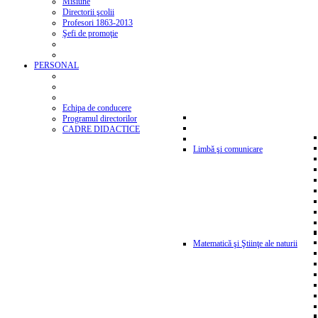
Misiune
Directorii şcolii
Profesori 1863-2013
Şefi de promoţie
PERSONAL
Echipa de conducere
Programul directorilor
CADRE DIDACTICE
Limbă şi comunicare
Matematică şi Ştiinţe ale naturii