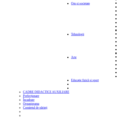
Om şi societate
Tehnologii
Arte
Educaţie fizică şi sport
CADRE DIDACTICE AUXILIARE
Perfecționare
Încadrare
Organigrama
Comitetul de părinți