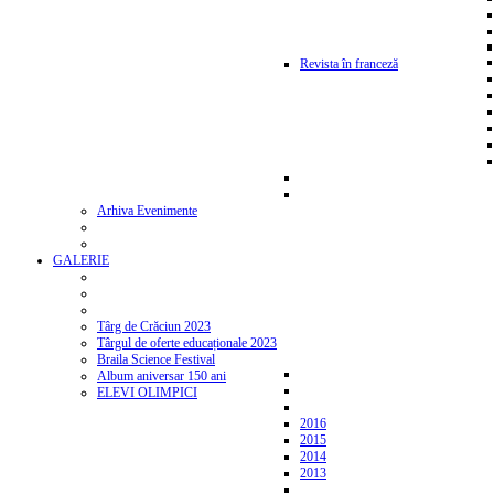
Revista în franceză
Arhiva Evenimente
GALERIE
Târg de Crăciun 2023
Târgul de oferte educaționale 2023
Braila Science Festival
Album aniversar 150 ani
ELEVI OLIMPICI
2016
2015
2014
2013