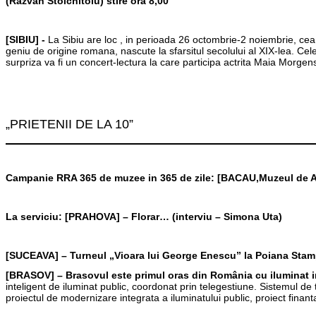
(Razvan Stoichitoiu) stire ora 8,00
[SIBIU] -
La Sibiu are loc , in perioada 26 octombrie-2 noiembrie, cea 
geniu de origine romana, nascute la sfarsitul secolului al XIX-lea. Cele
surpriza va fi un concert-lectura la care participa actrita Maia Morgen
„PRIETENII DE LA 10”
Campanie RRA 365 de muzee in 365 de zile: [BACAU,Muzeul de Art
La serviciu: [PRAHOVA] – Florar… (interviu – Simona Uta)
[SUCEAVA] – Turneul „Vioara lui George Enescu” la Poiana Stampe
[BRASOV] – Brasovul este primul oras din România cu iluminat i
inteligent de iluminat public, coordonat prin telegestiune. Sistemul de 
proiectul de modernizare integrata a iluminatului public, proiect finan