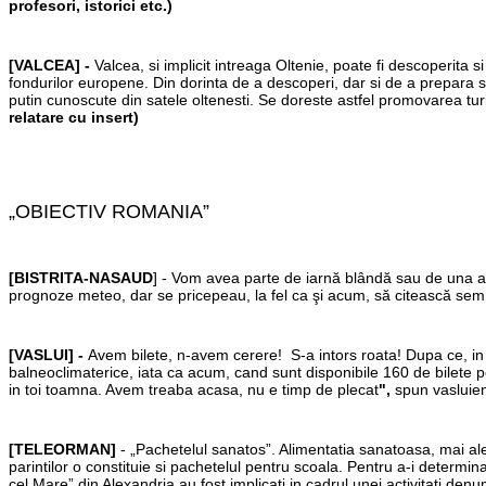
profesori, istorici etc.)
[VALCEA] -
Valcea, si implicit intreaga Oltenie, poate fi descoperita si
fondurilor europene. Din dorinta de a descoperi, dar si de a prepara si 
putin cunoscute din satele oltenesti. Se doreste astfel promovarea turi
relatare cu insert)
„OBIECTIV ROMANIA”
[BISTRITA-NASAUD
] - V
om avea parte de iarnă blândă sau de una as
prognoze meteo, dar se pricepeau, la fel ca şi acum, să citească semn
[VASLUI] -
Avem bilete, n-avem cerere! S-a intors roata! Dupa ce, in l
balneoclimaterice, iata ca acum, cand sunt disponibile 160 de bilete pen
in toi toamna. Avem treaba acasa, nu e timp de plecat
",
spun vasluien
[TELEORMAN]
- „Pachetelul sanatos”. Alimentatia sanatoasa, mai ales 
parintilor o constituie si pachetelul pentru scoala. Pentru a-i determ
cel Mare” din Alexandria au fost implicati in cadrul unei activitati denum