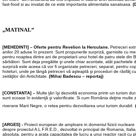
fast-food si au invatat de ce este importanta alimentatia sanatoasa.
(
„MATINAL”
[MEHEDINTI] – Oferte pentru Revelion la Herculane.
Petreceri ext
anilor 20 aduse în prezent. Sunt propunerile surpriză, garnisite cu me
pentru noaptea dintre ani de propietarii unui hotel de patru stele din
sărbători. Sunt deja pregătite şi unele chiar acontate, atât pachetele 
surpriză este aceea că vor fi organizate petreceri, separat, pentru cop
hoteluri, unde pe lângă petreceri vă aşteaptă şi proceduri de răsfăţ cu 
zeităţilor din Antichitate.
(Mihai Badescu – reportaj)
[CONSTANTA] –
Multe ţări îşi dezvoltă economia printr-un turism durab
sunt scoase în evidenţă şi valorificate. Si cum România deţine multe z
riverane Marii Negre, o retea pentru dezvoltarea unui turism durabil.
[ARGES] -
Proiect european de amploare in domeniul fizicii nucleare i
despre proiectul A.L.F.R.E.D., dezvoltat in principal de Romania, Itali
absoluta, pentru a arata capacitatea de lucru a unui reactor racit cu p