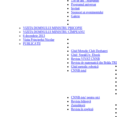
150 de ani - Mulțumiri
Programul aniversar
Invitaţi
Sponsori ai evenimentului
Galerie
VIZITA DOMNULUI MINISTRU PRICOPIE
VIZITA DOMNULUI MINISTRU CÎMPEANU
6 decembrie 2013
Vizita Principelui Nicolae
PUBLICAŢII
Ghid Metodic Club Dezbateri
Ghid_SpeakUp_Ebook
Revista VIVAT CNNB
Revista de matematică din Brăila T
Ghid metodic robotică
CNNB-istul
CNNB-istu' pentru pici
Revista bilingvă
Zumzăitorii
Revista în engleză