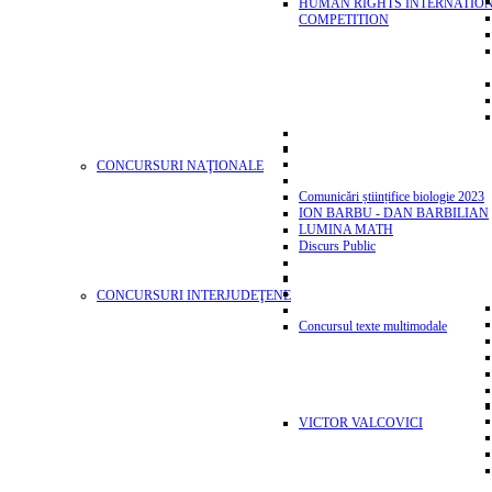
HUMAN RIGHTS INTERNATIO
COMPETITION
CONCURSURI NAŢIONALE
Comunicări științifice biologie 2023
ION BARBU - DAN BARBILIAN
LUMINA MATH
Discurs Public
CONCURSURI INTERJUDEŢENE
Concursul texte multimodale
VICTOR VALCOVICI