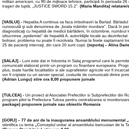
militari americani, cu 90 de mijloace tehnice, participă în perioada 2
trageri de luptă, „JUSTICE SWORD 15.2”.
(Maria Mandita) relatare/s
[VASLUI] -
Hepatita A continua sa faca imbolnaviri la Barlad. Bârladu
cunoscută şi sub denumirea de „boala mâinilor murdare”. Dacă în perio
diagnosticaţi cu hepatită de medicii bârlădeni, în octombrie, numărul lor
izbucnirea „epidemiei” de hepatită A, autorităţile locale au dezinfectat 
bolnavi, problema nu poate fi rezolvata. Numai la finele saptamanii tr
25 de pacienţi internaţi, din care 20 sunt copii.
(reportaj – Alina Dari
[SALAJ] -
Luni este dat in folosinta in Salaj programul care le permit
comunicatii elaborat printr-un program cu finantare europeana. Progra
plus, toate hartile localitatilor si ale suprafetelor agricole vor fi inca
vor fi criptate cu un server special, costurile de comunicatii dintre pr
(Adrian Lungu) stire ora 8,00 propunere jurnale
[TULCEA] -
Un proiect al Asociatiei Prefectilor si Subprefectilor din
program pilot la Prefectura Tulcea pentru centralizarea si monitorizarea
package) propunere jurnale sau obiectiv Romania
[GORJ] – 77 de ani de la inaugurarea ansamblului monumental „C
stiintifica cu tema
„
Conceptul unitar al ansamblului bancusian de la Tar