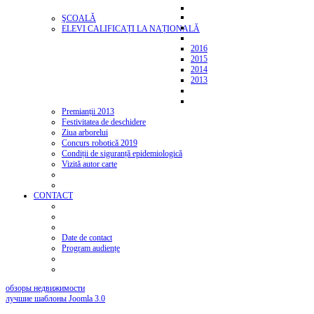
ŞCOALĂ
ELEVI CALIFICAȚI LA NAȚIONALĂ
2016
2015
2014
2013
Premianții 2013
Festivitatea de deschidere
Ziua arborelui
Concurs robotică 2019
Condiții de siguranță epidemiologică
Vizită autor carte
CONTACT
Date de contact
Program audiențe
обзоры недвижимости
лучшие шаблоны Joomla 3.0