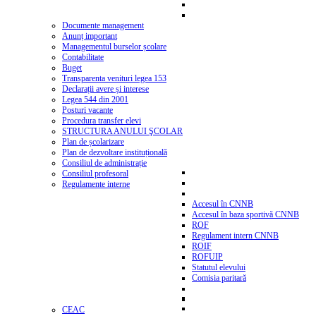
Documente management
Anunț important
Managementul burselor școlare
Contabilitate
Buget
Transparenta venituri legea 153
Declarații avere și interese
Legea 544 din 2001
Posturi vacante
Procedura transfer elevi
STRUCTURA ANULUI ŞCOLAR
Plan de școlarizare
Plan de dezvoltare instituțională
Consiliul de administrație
Consiliul profesoral
Regulamente interne
Accesul în CNNB
Accesul în baza sportivă CNNB
ROF
Regulament intern CNNB
ROIF
ROFUIP
Statutul elevului
Comisia paritară
CEAC