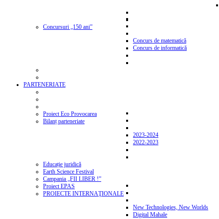
Concursuri „150 ani”
Concurs de matematică
Concurs de informatică
PARTENERIATE
Proiect Eco Provocarea
Bilanț parteneriate
2023-2024
2022-2023
Educație juridică
Earth Science Festival
Campania „FII LIBER !”
Proiect EPAS
PROIECTE INTERNAŢIONALE
New Technologies, New Worlds
Digital Mahale