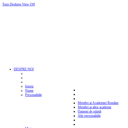
Turn Desktop View Off
DESPRE NOI
Istoric
Nume
Personalităţi
Membri ai Academiei Române
Membri ai altor academii
Oameni de ştiinţă
Alte personalităţi