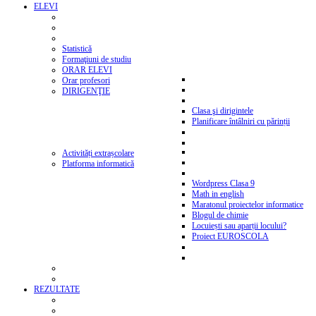
ELEVI
Statistică
Formaţiuni de studiu
ORAR ELEVI
Orar profesori
DIRIGENŢIE
Clasa şi dirigintele
Planificare întâlniri cu părinții
Activități extrașcolare
Platforma informatică
Wordpress Clasa 9
Math in english
Maratonul proiectelor informatice
Blogul de chimie
Locuiești sau aparții locului?
Proiect EUROSCOLA
REZULTATE