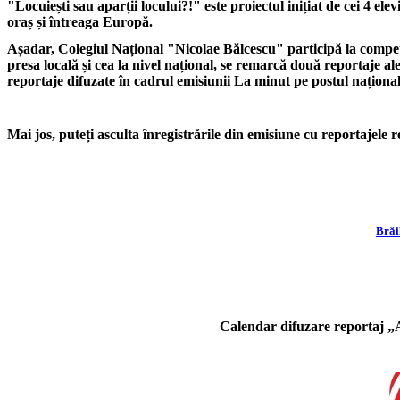
"Locuie
ști sau aparții locului?!
"
este proiectul inițiat de cei 4 ele
oraș și întreaga Europă.
Așadar, Colegiul Național
"
Nicolae Bălcescu
"
participă la compe
presa locală și cea la nivel național, se remarcă două reportaje al
reportaje difuzate în cadrul emisiunii La minut pe postul naționa
Mai jos, puteți asculta înregistrările din emisiune cu reportajele r
Brăi
Calendar difuzare reportaj „