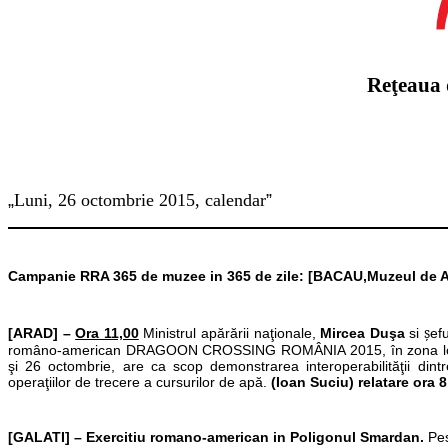
Reţeaua 
„
L
uni, 26 octombrie 2015, calendar
”
Campanie RRA 365 de muzee in 365 de zile: [BACAU,Muzeul de Arta
ș
[ARAD] –
Ora 11,00
Ministrul apărării naţionale,
Mircea Duşa
si
ef
româno-american DRAGOON CROSSING ROMÂNIA 2015, în zona locali
şi 26 octombrie, are ca scop demonstrarea interoperabilităţii dint
operaţiilor de trecere a cursurilor de apă.
(Ioan Suciu)
relatare ora 8
[GALATI] – Exercitiu romano-american in Poligonul Smardan.
Pes