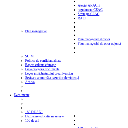
Atestat ARACIP
regulament CEAC
Strategia CEAC
RAEI
Plan managerial
Plan managerial director
Plan managerial director adjunct
SCIM
Politica de confidentialitate
Raport calitate educație
Lista categorii documente
Legea învățământului preuniversitar
Sesizare anonimă a cazurilor de violență
Arhiva
Evenimente
160 DE ANI
Dezbatere educația ne unește
150 de ani