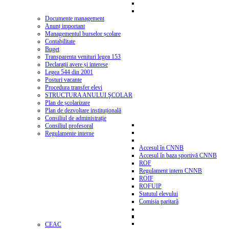
Documente management
Anunț important
Managementul burselor școlare
Contabilitate
Buget
Transparenta venituri legea 153
Declarații avere și interese
Legea 544 din 2001
Posturi vacante
Procedura transfer elevi
STRUCTURA ANULUI ŞCOLAR
Plan de școlarizare
Plan de dezvoltare instituțională
Consiliul de administrație
Consiliul profesoral
Regulamente interne
Accesul în CNNB
Accesul în baza sportivă CNNB
ROF
Regulament intern CNNB
ROIF
ROFUIP
Statutul elevului
Comisia paritară
CEAC