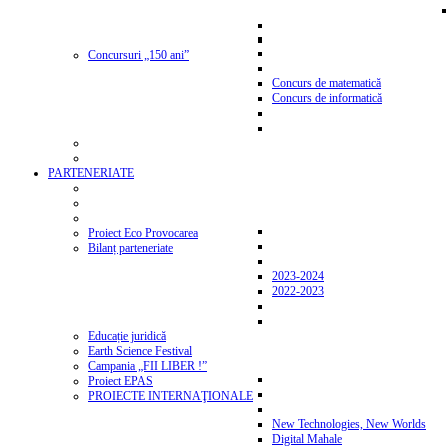
Concursuri „150 ani”
Concurs de matematică
Concurs de informatică
PARTENERIATE
Proiect Eco Provocarea
Bilanț parteneriate
2023-2024
2022-2023
Educație juridică
Earth Science Festival
Campania „FII LIBER !”
Proiect EPAS
PROIECTE INTERNAŢIONALE
New Technologies, New Worlds
Digital Mahale