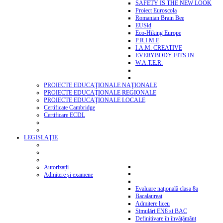
SAFETY IS THE NEW LOOK
Proiect Euroscola
Romanian Brain Bee
EUSid
Eco-Hiking Europe
P.R.I.M.E
I.A.M. CREATIVE
EVERYBODY FITS IN
W.A.T.E.R.
PROIECTE EDUCAŢIONALE NAŢIONALE
PROIECTE EDUCAŢIONALE REGIONALE
PROIECTE EDUCAŢIONALE LOCALE
Certificate Cambridge
Certificare ECDL
LEGISLAŢIE
Autorizații
Admitere și examene
Evaluare națională clasa 8a
Bacalaureat
Admitere liceu
Simulări EN8 si BAC
Definitivare în învățământ