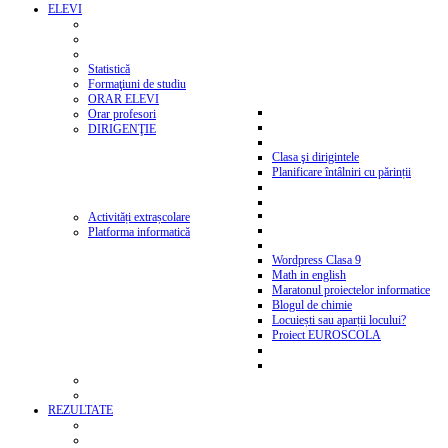
ELEVI
Statistică
Formaţiuni de studiu
ORAR ELEVI
Orar profesori
DIRIGENŢIE
Clasa şi dirigintele
Planificare întâlniri cu părinții
Activități extrașcolare
Platforma informatică
Wordpress Clasa 9
Math in english
Maratonul proiectelor informatice
Blogul de chimie
Locuiești sau aparții locului?
Proiect EUROSCOLA
REZULTATE