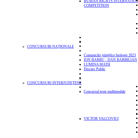
HUMAN RIGHTS INTERNATIO
COMPETITION
CONCURSURI NAŢIONALE
Comunicări științifice biologie 2023
ION BARBU - DAN BARBILIAN
LUMINA MATH
Discurs Public
CONCURSURI INTERJUDEŢENE
Concursul texte multimodale
VICTOR VALCOVICI