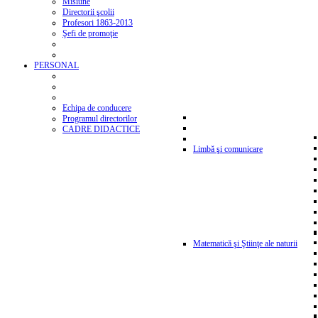
Misiune
Directorii şcolii
Profesori 1863-2013
Şefi de promoţie
PERSONAL
Echipa de conducere
Programul directorilor
CADRE DIDACTICE
Limbă şi comunicare
Matematică şi Ştiinţe ale naturii