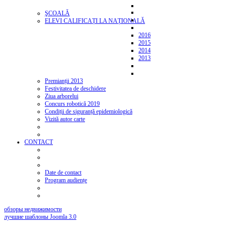
ŞCOALĂ
ELEVI CALIFICAȚI LA NAȚIONALĂ
2016
2015
2014
2013
Premianții 2013
Festivitatea de deschidere
Ziua arborelui
Concurs robotică 2019
Condiții de siguranță epidemiologică
Vizită autor carte
CONTACT
Date de contact
Program audiențe
обзоры недвижимости
лучшие шаблоны Joomla 3.0