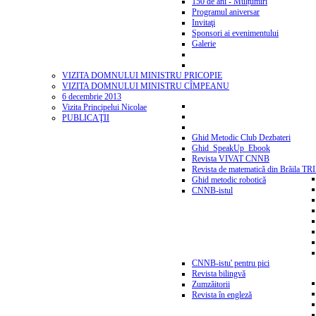
150 de ani - Mulțumiri
Programul aniversar
Invitaţi
Sponsori ai evenimentului
Galerie
VIZITA DOMNULUI MINISTRU PRICOPIE
VIZITA DOMNULUI MINISTRU CÎMPEANU
6 decembrie 2013
Vizita Principelui Nicolae
PUBLICAŢII
Ghid Metodic Club Dezbateri
Ghid_SpeakUp_Ebook
Revista VIVAT CNNB
Revista de matematică din Brăila T
Ghid metodic robotică
CNNB-istul
CNNB-istu' pentru pici
Revista bilingvă
Zumzăitorii
Revista în engleză