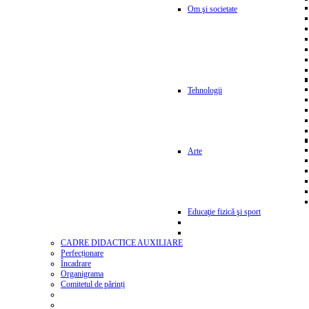
Om şi societate
Tehnologii
Arte
Educaţie fizică şi sport
CADRE DIDACTICE AUXILIARE
Perfecționare
Încadrare
Organigrama
Comitetul de părinți