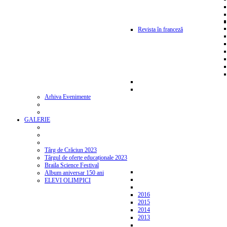
Revista în franceză
Arhiva Evenimente
GALERIE
Târg de Crăciun 2023
Târgul de oferte educaționale 2023
Braila Science Festival
Album aniversar 150 ani
ELEVI OLIMPICI
2016
2015
2014
2013