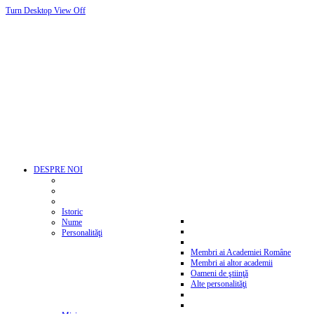
Turn Desktop View Off
DESPRE NOI
Istoric
Nume
Personalităţi
Membri ai Academiei Române
Membri ai altor academii
Oameni de ştiinţă
Alte personalităţi