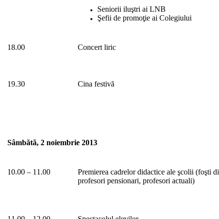
Seniorii iluştri ai LNB
Şefii de promoţie ai Colegiului
18.00
Concert liric
19.30
Cina festivă
Sâmbătă, 2 noiembrie 2013
10.00 – 11.00
Premierea cadrelor didactice ale şcolii (foşti di
profesori pensionari, profesori actuali)
11.00 – 12.00
Spectacolul elevilor