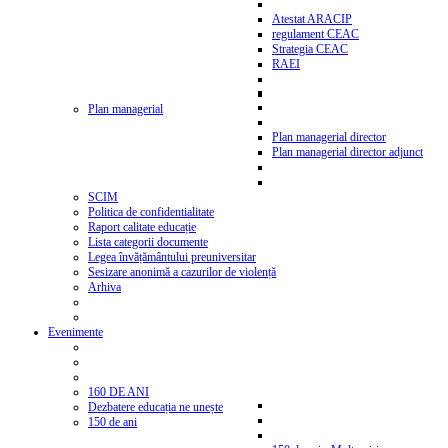
Atestat ARACIP
regulament CEAC
Strategia CEAC
RAEI
Plan managerial
Plan managerial director
Plan managerial director adjunct
SCIM
Politica de confidentialitate
Raport calitate educație
Lista categorii documente
Legea învățământului preuniversitar
Sesizare anonimă a cazurilor de violență
Arhiva
Evenimente
160 DE ANI
Dezbatere educația ne unește
150 de ani