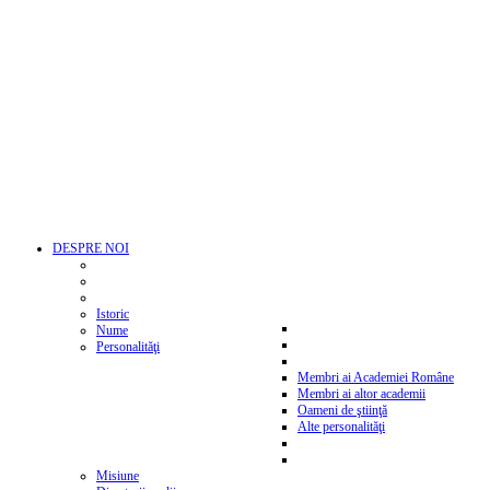
DESPRE NOI
Istoric
Nume
Personalităţi
Membri ai Academiei Române
Membri ai altor academii
Oameni de ştiinţă
Alte personalităţi
Misiune