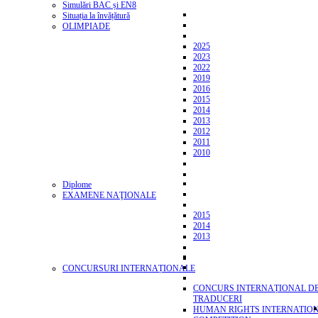
Simulări BAC și EN8
Situația la învățătură
OLIMPIADE
2025
2023
2022
2019
2016
2015
2014
2013
2012
2011
2010
Diplome
EXAMENE NAŢIONALE
2015
2014
2013
CONCURSURI INTERNAȚIONALE
CONCURS INTERNAȚIONAL D
TRADUCERI
HUMAN RIGHTS INTERNATIO