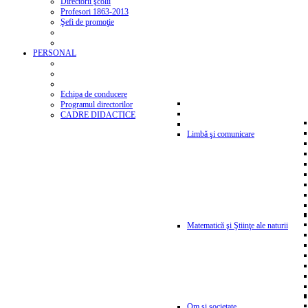
Directorii şcolii
Profesori 1863-2013
Şefi de promoţie
PERSONAL
Echipa de conducere
Programul directorilor
CADRE DIDACTICE
Limbă şi comunicare
Matematică şi Ştiinţe ale naturii
Om şi societate