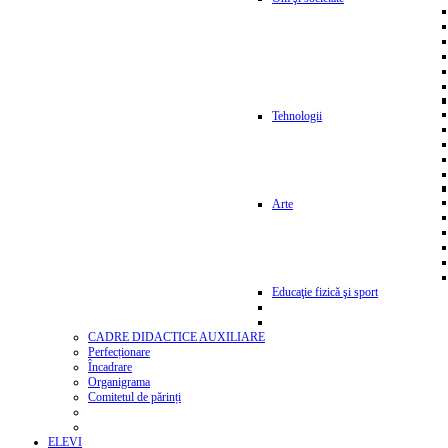
Tehnologii
Arte
Educaţie fizică şi sport
CADRE DIDACTICE AUXILIARE
Perfecționare
Încadrare
Organigrama
Comitetul de părinți
ELEVI