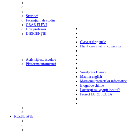
Statistică
Formaţiuni de studiu
ORAR ELEVI
Orar profesori
DIRIGENŢIE
Clasa şi dirigintele
Planificare întâlniri cu părinții
Activități extrașcolare
Platforma informatică
Wordpress Clasa 9
Math in english
Maratonul proiectelor informatice
Blogul de chimie
Locuiești sau aparții locului?
Proiect EUROSCOLA
REZULTATE