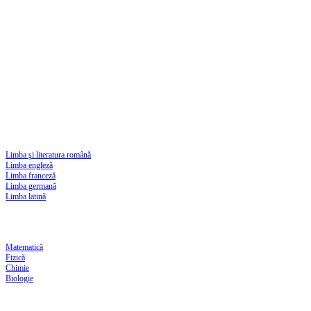
Limba şi literatura română
Limba engleză
Limba franceză
Limba germană
Limba latină
Matematică
Fizică
Chimie
Biologie