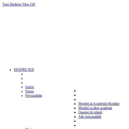
Turn Desktop View Off
DESPRE NOI
Istoric
Nume
Personalităţi
Membri ai Academiei Române
Membri ai altor academii
Oameni de ştiinţă
Alte personalităţi