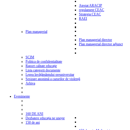
Atestat ARACIP
regulament CEAC
Strategia CEAC
RAEI
Plan managerial
Plan managerial director
Plan managerial director adjunct
SCIM
Politica de confidentialitate
Raport calitate educație
Lista categorii documente
Legea învățământului preuniversitar
Sesizare anonimă a cazurilor de violență
Arhiva
Evenimente
160 DE ANI
Dezbatere educația ne unește
150 de ani