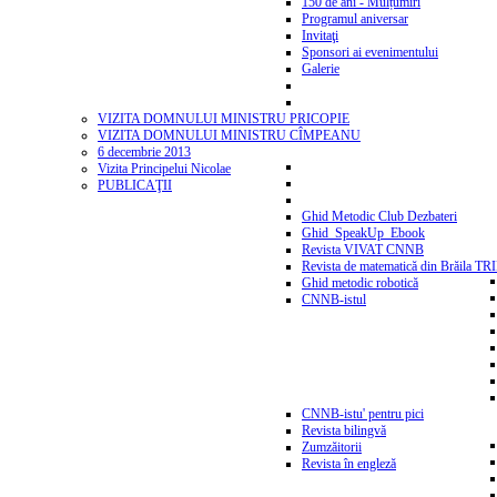
150 de ani - Mulțumiri
Programul aniversar
Invitaţi
Sponsori ai evenimentului
Galerie
VIZITA DOMNULUI MINISTRU PRICOPIE
VIZITA DOMNULUI MINISTRU CÎMPEANU
6 decembrie 2013
Vizita Principelui Nicolae
PUBLICAŢII
Ghid Metodic Club Dezbateri
Ghid_SpeakUp_Ebook
Revista VIVAT CNNB
Revista de matematică din Brăila T
Ghid metodic robotică
CNNB-istul
CNNB-istu' pentru pici
Revista bilingvă
Zumzăitorii
Revista în engleză