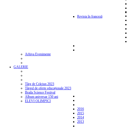
Revista în franceză
Arhiva Evenimente
GALERIE
Târg de Crăciun 2023
Târgul de oferte educaționale 2023
Braila Science Festival
Album aniversar 150 ani
ELEVI OLIMPICI
2016
2015
2014
2013