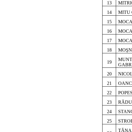
13
MITRI
14
MITU
15
MOCA
16
MOCA
17
MOCA
18
MOŞN
MUNT
19
GABR
20
NICO
21
OANC
22
POPE
23
RĂDU
24
STAN
25
STRO
TĂNA