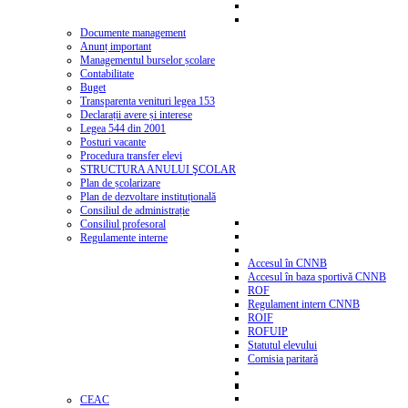
Documente management
Anunț important
Managementul burselor școlare
Contabilitate
Buget
Transparenta venituri legea 153
Declarații avere și interese
Legea 544 din 2001
Posturi vacante
Procedura transfer elevi
STRUCTURA ANULUI ŞCOLAR
Plan de școlarizare
Plan de dezvoltare instituțională
Consiliul de administrație
Consiliul profesoral
Regulamente interne
Accesul în CNNB
Accesul în baza sportivă CNNB
ROF
Regulament intern CNNB
ROIF
ROFUIP
Statutul elevului
Comisia paritară
CEAC