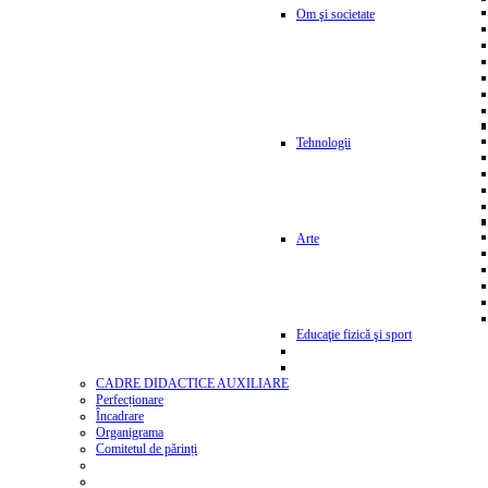
Om şi societate
Tehnologii
Arte
Educaţie fizică şi sport
CADRE DIDACTICE AUXILIARE
Perfecționare
Încadrare
Organigrama
Comitetul de părinți