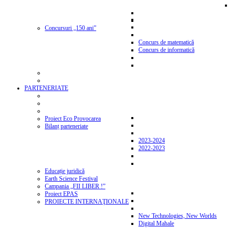
Concursuri „150 ani”
Concurs de matematică
Concurs de informatică
PARTENERIATE
Proiect Eco Provocarea
Bilanț parteneriate
2023-2024
2022-2023
Educație juridică
Earth Science Festival
Campania „FII LIBER !”
Proiect EPAS
PROIECTE INTERNAŢIONALE
New Technologies, New Worlds
Digital Mahale