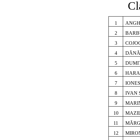
Cl
1
ANGH
2
BARB
3
COJO
4
DĂNĂ
5
DUMI
6
HARA
7
IONE
8
IVAN
9
MARI
10
MAZI
11
MĂRG
12
MIRO