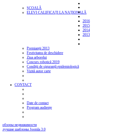
ŞCOALĂ
ELEVI CALIFICAȚI LA NAȚIONALĂ
2016
2015
2014
2013
Premianții 2013
Festivitatea de deschidere
Ziua arborelui
Concurs robotică 2019
Condiții de siguranță epidemiologică
Vizită autor carte
CONTACT
Date de contact
Program audiențe
обзоры недвижимости
лучшие шаблоны Joomla 3.0