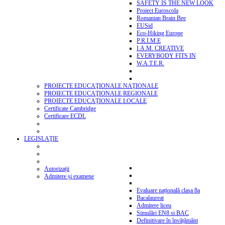
SAFETY IS THE NEW LOOK
Proiect Euroscola
Romanian Brain Bee
EUSid
Eco-Hiking Europe
P.R.I.M.E
I.A.M. CREATIVE
EVERYBODY FITS IN
W.A.T.E.R.
PROIECTE EDUCAŢIONALE NAŢIONALE
PROIECTE EDUCAŢIONALE REGIONALE
PROIECTE EDUCAŢIONALE LOCALE
Certificate Cambridge
Certificare ECDL
LEGISLAŢIE
Autorizații
Admitere și examene
Evaluare națională clasa 8a
Bacalaureat
Admitere liceu
Simulări EN8 si BAC
Definitivare în învățământ