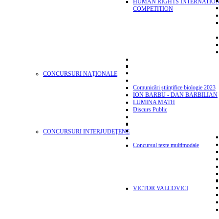
HUMAN RIGHTS INTERNATIO
COMPETITION
CONCURSURI NAŢIONALE
Comunicări științifice biologie 2023
ION BARBU - DAN BARBILIAN
LUMINA MATH
Discurs Public
CONCURSURI INTERJUDEŢENE
Concursul texte multimodale
VICTOR VALCOVICI