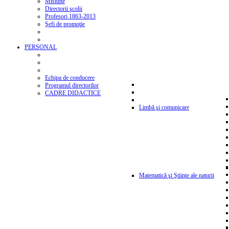
Misiune
Directorii şcolii
Profesori 1863-2013
Şefi de promoţie
PERSONAL
Echipa de conducere
Programul directorilor
CADRE DIDACTICE
Limbă şi comunicare
Matematică şi Ştiinţe ale naturii