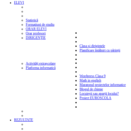
ELEVI
Statistică
Formaţiuni de studiu
ORAR ELEVI
Orar profesori
DIRIGENŢIE
Clasa şi dirigintele
Planificare întâlniri cu părinții
Activități extrașcolare
Platforma informatică
Wordpress Clasa 9
Math in english
Maratonul proiectelor informatice
Blogul de chimie
Locuiești sau aparții locului?
Proiect EUROSCOLA
REZULTATE