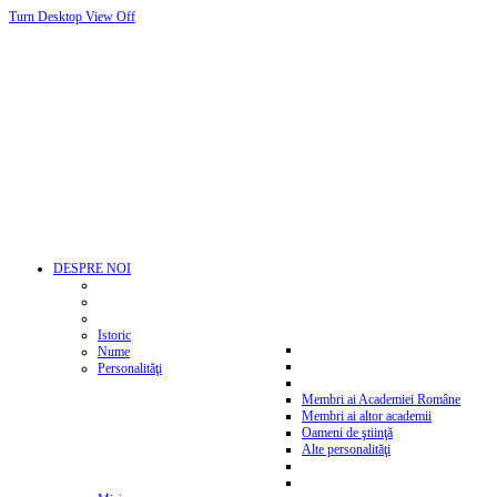
Turn Desktop View Off
DESPRE NOI
Istoric
Nume
Personalităţi
Membri ai Academiei Române
Membri ai altor academii
Oameni de ştiinţă
Alte personalităţi