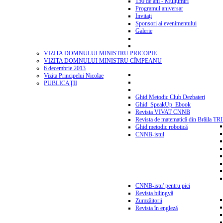
150 de ani - Mulțumiri
Programul aniversar
Invitaţi
Sponsori ai evenimentului
Galerie
VIZITA DOMNULUI MINISTRU PRICOPIE
VIZITA DOMNULUI MINISTRU CÎMPEANU
6 decembrie 2013
Vizita Principelui Nicolae
PUBLICAŢII
Ghid Metodic Club Dezbateri
Ghid_SpeakUp_Ebook
Revista VIVAT CNNB
Revista de matematică din Brăila T
Ghid metodic robotică
CNNB-istul
CNNB-istu' pentru pici
Revista bilingvă
Zumzăitorii
Revista în engleză