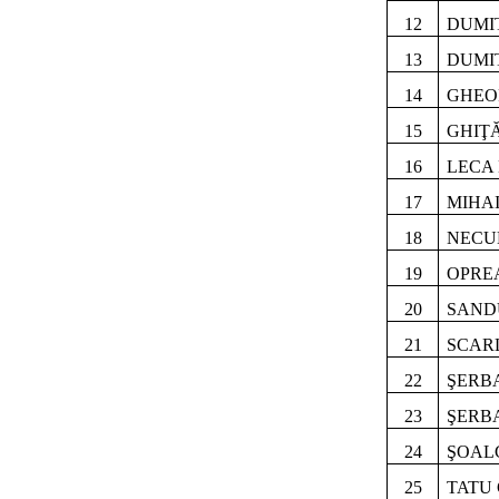
12
DUMI
13
DUMI
14
GHEO
15
GHIŢĂ
16
LECA 
17
MIHA
18
NECU
19
OPRE
20
SAND
21
SCARL
22
ŞERBA
23
ŞERB
24
ŞOAL
25
TATU