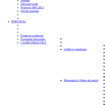
Misiune
Directorii şcolii
Profesori 1863-2013
Şefi de promoţie
PERSONAL
Echipa de conducere
Programul directorilor
CADRE DIDACTICE
Limbă şi comunicare
Matematică şi Ştiinţe ale naturii