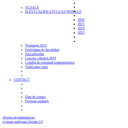
ŞCOALĂ
ELEVI CALIFICAȚI LA NAȚIONALĂ
2016
2015
2014
2013
Premianții 2013
Festivitatea de deschidere
Ziua arborelui
Concurs robotică 2019
Condiții de siguranță epidemiologică
Vizită autor carte
CONTACT
Date de contact
Program audiențe
обзоры недвижимости
лучшие шаблоны Joomla 3.0