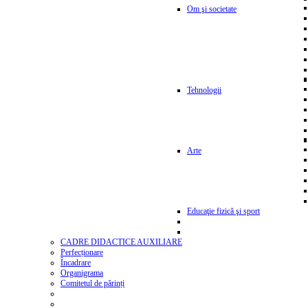
Om şi societate
Tehnologii
Arte
Educaţie fizică şi sport
CADRE DIDACTICE AUXILIARE
Perfecționare
Încadrare
Organigrama
Comitetul de părinți