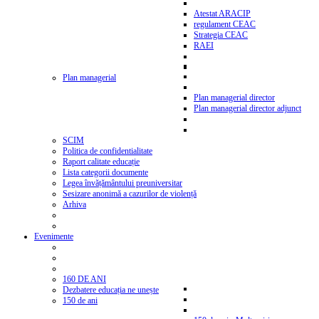
Atestat ARACIP
regulament CEAC
Strategia CEAC
RAEI
Plan managerial
Plan managerial director
Plan managerial director adjunct
SCIM
Politica de confidentialitate
Raport calitate educație
Lista categorii documente
Legea învățământului preuniversitar
Sesizare anonimă a cazurilor de violență
Arhiva
Evenimente
160 DE ANI
Dezbatere educația ne unește
150 de ani