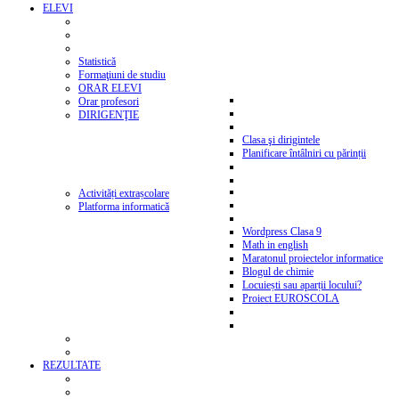
ELEVI
Statistică
Formaţiuni de studiu
ORAR ELEVI
Orar profesori
DIRIGENŢIE
Clasa şi dirigintele
Planificare întâlniri cu părinții
Activități extrașcolare
Platforma informatică
Wordpress Clasa 9
Math in english
Maratonul proiectelor informatice
Blogul de chimie
Locuiești sau aparții locului?
Proiect EUROSCOLA
REZULTATE