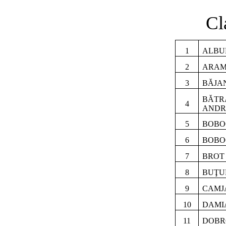
Cl
1
ALBU
2
ARAM
3
BĂJA
BĂTR
4
ANDR
5
BOBO
6
BOBO
7
BROT
8
BUŢU
9
CAMJ
10
DAMI
11
DOBR