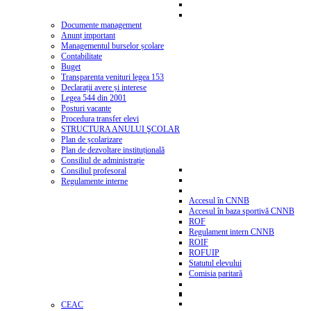
Documente management
Anunț important
Managementul burselor școlare
Contabilitate
Buget
Transparenta venituri legea 153
Declarații avere și interese
Legea 544 din 2001
Posturi vacante
Procedura transfer elevi
STRUCTURA ANULUI ŞCOLAR
Plan de școlarizare
Plan de dezvoltare instituțională
Consiliul de administrație
Consiliul profesoral
Regulamente interne
Accesul în CNNB
Accesul în baza sportivă CNNB
ROF
Regulament intern CNNB
ROIF
ROFUIP
Statutul elevului
Comisia paritară
CEAC