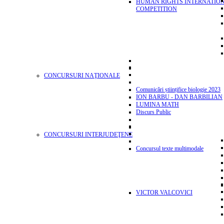
HUMAN RIGHTS INTERNATIO
COMPETITION
CONCURSURI NAŢIONALE
Comunicări științifice biologie 2023
ION BARBU - DAN BARBILIAN
LUMINA MATH
Discurs Public
CONCURSURI INTERJUDEŢENE
Concursul texte multimodale
VICTOR VALCOVICI