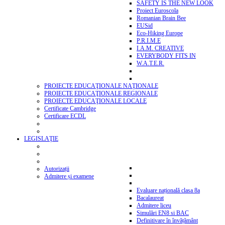
SAFETY IS THE NEW LOOK
Proiect Euroscola
Romanian Brain Bee
EUSid
Eco-Hiking Europe
P.R.I.M.E
I.A.M. CREATIVE
EVERYBODY FITS IN
W.A.T.E.R.
PROIECTE EDUCAŢIONALE NAŢIONALE
PROIECTE EDUCAŢIONALE REGIONALE
PROIECTE EDUCAŢIONALE LOCALE
Certificate Cambridge
Certificare ECDL
LEGISLAŢIE
Autorizații
Admitere și examene
Evaluare națională clasa 8a
Bacalaureat
Admitere liceu
Simulări EN8 si BAC
Definitivare în învățământ