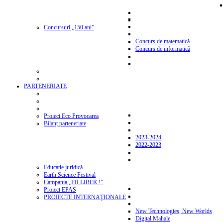
Concursuri „150 ani”
Concurs de matematică
Concurs de informatică
PARTENERIATE
Proiect Eco Provocarea
Bilanț parteneriate
2023-2024
2022-2023
Educație juridică
Earth Science Festival
Campania „FII LIBER !”
Proiect EPAS
PROIECTE INTERNAŢIONALE
New Technologies, New Worlds
Digital Mahale