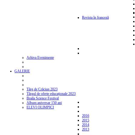
Revista în franceză
Arhiva Evenimente
GALERIE
Târg de Crăciun 2023
Târgul de oferte educaționale 2023
Braila Science Festival
Album aniversar 150 ani
ELEVI OLIMPICI
2016
2015
2014
2013