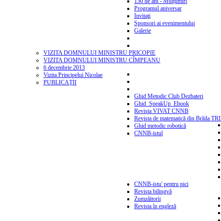
150 de ani - Mulțumiri
Programul aniversar
Invitaţi
Sponsori ai evenimentului
Galerie
VIZITA DOMNULUI MINISTRU PRICOPIE
VIZITA DOMNULUI MINISTRU CÎMPEANU
6 decembrie 2013
Vizita Principelui Nicolae
PUBLICAŢII
Ghid Metodic Club Dezbateri
Ghid_SpeakUp_Ebook
Revista VIVAT CNNB
Revista de matematică din Brăila T
Ghid metodic robotică
CNNB-istul
CNNB-istu' pentru pici
Revista bilingvă
Zumzăitorii
Revista în engleză