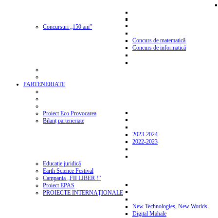
Concursuri „150 ani”
Concurs de matematică
Concurs de informatică
PARTENERIATE
Proiect Eco Provocarea
Bilanț parteneriate
2023-2024
2022-2023
Educație juridică
Earth Science Festival
Campania „FII LIBER !”
Proiect EPAS
PROIECTE INTERNAŢIONALE
New Technologies, New Worlds
Digital Mahale