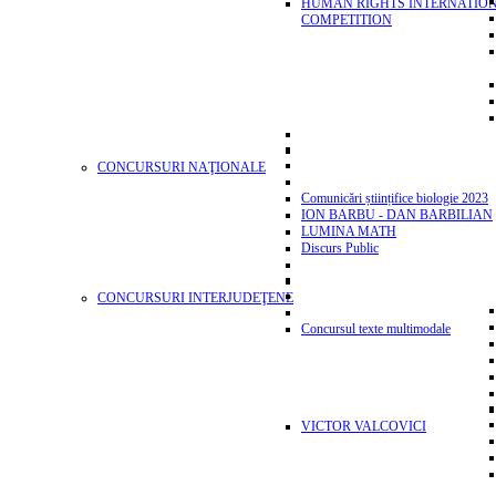
HUMAN RIGHTS INTERNATIO
COMPETITION
CONCURSURI NAŢIONALE
Comunicări științifice biologie 2023
ION BARBU - DAN BARBILIAN
LUMINA MATH
Discurs Public
CONCURSURI INTERJUDEŢENE
Concursul texte multimodale
VICTOR VALCOVICI