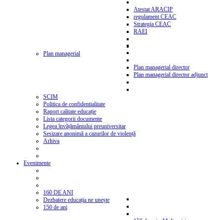
Atestat ARACIP
regulament CEAC
Strategia CEAC
RAEI
Plan managerial
Plan managerial director
Plan managerial director adjunct
SCIM
Politica de confidentialitate
Raport calitate educație
Lista categorii documente
Legea învățământului preuniversitar
Sesizare anonimă a cazurilor de violență
Arhiva
Evenimente
160 DE ANI
Dezbatere educația ne unește
150 de ani