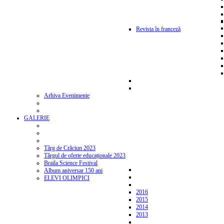
Revista în franceză
Arhiva Evenimente
GALERIE
Târg de Crăciun 2023
Târgul de oferte educaționale 2023
Braila Science Festival
Album aniversar 150 ani
ELEVI OLIMPICI
2016
2015
2014
2013