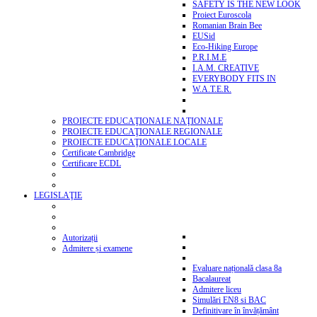
SAFETY IS THE NEW LOOK
Proiect Euroscola
Romanian Brain Bee
EUSid
Eco-Hiking Europe
P.R.I.M.E
I.A.M. CREATIVE
EVERYBODY FITS IN
W.A.T.E.R.
PROIECTE EDUCAŢIONALE NAŢIONALE
PROIECTE EDUCAŢIONALE REGIONALE
PROIECTE EDUCAŢIONALE LOCALE
Certificate Cambridge
Certificare ECDL
LEGISLAŢIE
Autorizații
Admitere și examene
Evaluare națională clasa 8a
Bacalaureat
Admitere liceu
Simulări EN8 si BAC
Definitivare în învățământ