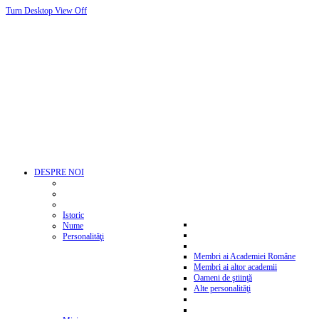
Turn Desktop View Off
DESPRE NOI
Istoric
Nume
Personalităţi
Membri ai Academiei Române
Membri ai altor academii
Oameni de ştiinţă
Alte personalităţi