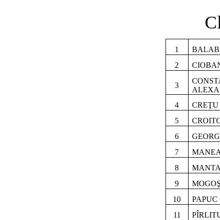
Cl
1
BALAB
2
CIOBA
CONST
3
ALEX
4
CREŢU 
5
CROIT
6
GEORG
7
MANEA 
8
MANTA
9
MOGOŞ
10
PAPUC
11
PÎRLIT