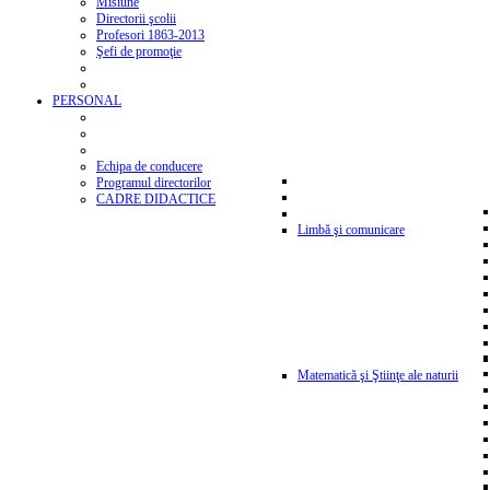
Misiune
Directorii şcolii
Profesori 1863-2013
Şefi de promoţie
PERSONAL
Echipa de conducere
Programul directorilor
CADRE DIDACTICE
Limbă şi comunicare
Matematică şi Ştiinţe ale naturii