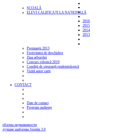
ŞCOALĂ
ELEVI CALIFICAȚI LA NAȚIONALĂ
2016
2015
2014
2013
Premianții 2013
Festivitatea de deschidere
Ziua arborelui
Concurs robotică 2019
Condiții de siguranță epidemiologică
Vizită autor carte
CONTACT
Date de contact
Program audiențe
обзоры недвижимости
лучшие шаблоны Joomla 3.0