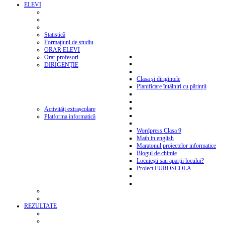
ELEVI
Statistică
Formaţiuni de studiu
ORAR ELEVI
Orar profesori
DIRIGENŢIE
Clasa şi dirigintele
Planificare întâlniri cu părinții
Activități extrașcolare
Platforma informatică
Wordpress Clasa 9
Math in english
Maratonul proiectelor informatice
Blogul de chimie
Locuiești sau aparții locului?
Proiect EUROSCOLA
REZULTATE