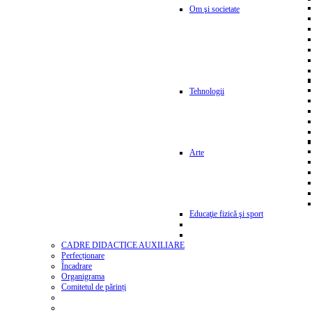
Om şi societate
Tehnologii
Arte
Educaţie fizică şi sport
CADRE DIDACTICE AUXILIARE
Perfecționare
Încadrare
Organigrama
Comitetul de părinți