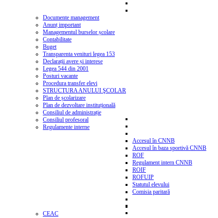
Documente management
Anunț important
Managementul burselor școlare
Contabilitate
Buget
Transparenta venituri legea 153
Declarații avere și interese
Legea 544 din 2001
Posturi vacante
Procedura transfer elevi
STRUCTURA ANULUI ŞCOLAR
Plan de școlarizare
Plan de dezvoltare instituțională
Consiliul de administrație
Consiliul profesoral
Regulamente interne
Accesul în CNNB
Accesul în baza sportivă CNNB
ROF
Regulament intern CNNB
ROIF
ROFUIP
Statutul elevului
Comisia paritară
CEAC