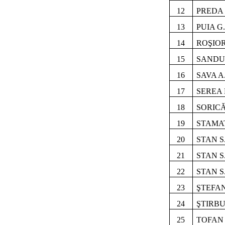
12
PREDA 
13
PUIA G
14
ROŞIOR
15
SANDU 
16
SAVA 
17
SEREA 
18
SORICĂ
19
STAMAT
20
STAN 
21
STAN S
22
STAN S
23
ŞTEFAN
24
ŞTIRBU
25
TOFAN 