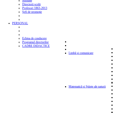
Misiune
Directorii şcolii
Profesori 1863-2013
Şefi de promoţie
PERSONAL
Echipa de conducere
Programul directorilor
CADRE DIDACTICE
Limbă şi comunicare
Matematică şi Ştiinţe ale naturii