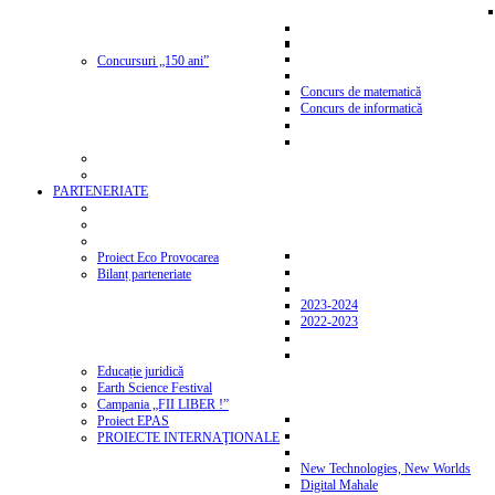
Concursuri „150 ani”
Concurs de matematică
Concurs de informatică
PARTENERIATE
Proiect Eco Provocarea
Bilanț parteneriate
2023-2024
2022-2023
Educație juridică
Earth Science Festival
Campania „FII LIBER !”
Proiect EPAS
PROIECTE INTERNAŢIONALE
New Technologies, New Worlds
Digital Mahale