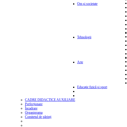
Om şi societate
Tehnologii
Arte
Educaţie fizică şi sport
CADRE DIDACTICE AUXILIARE
Perfecționare
Încadrare
Organigrama
Comitetul de părinți