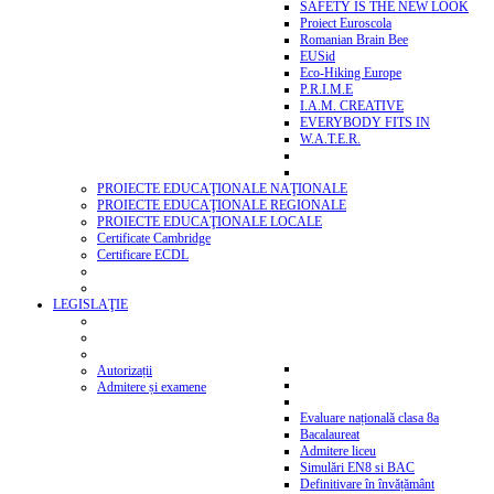
SAFETY IS THE NEW LOOK
Proiect Euroscola
Romanian Brain Bee
EUSid
Eco-Hiking Europe
P.R.I.M.E
I.A.M. CREATIVE
EVERYBODY FITS IN
W.A.T.E.R.
PROIECTE EDUCAŢIONALE NAŢIONALE
PROIECTE EDUCAŢIONALE REGIONALE
PROIECTE EDUCAŢIONALE LOCALE
Certificate Cambridge
Certificare ECDL
LEGISLAŢIE
Autorizații
Admitere și examene
Evaluare națională clasa 8a
Bacalaureat
Admitere liceu
Simulări EN8 si BAC
Definitivare în învățământ