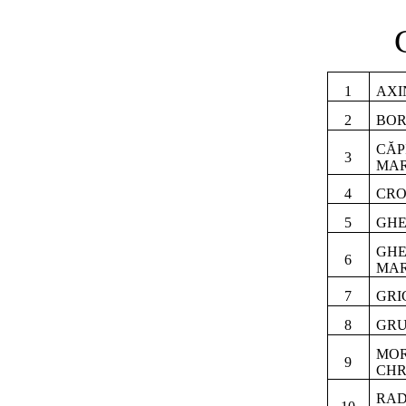
1
AXI
2
BOR
CĂP
3
MAR
4
CRO
5
GHE
GHE
6
MAR
7
GRI
8
GRU
MOR
9
CHR
RAD