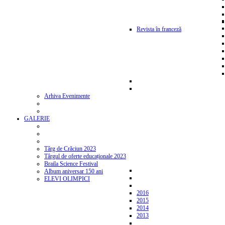
Revista în franceză
Arhiva Evenimente
GALERIE
Târg de Crăciun 2023
Târgul de oferte educaționale 2023
Braila Science Festival
Album aniversar 150 ani
ELEVI OLIMPICI
2016
2015
2014
2013