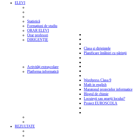
ELEVI
Statistică
Formaţiuni de studiu
ORAR ELEVI
Orar profesori
DIRIGENŢIE
Clasa şi dirigintele
Planificare întâlniri cu părinții
Activități extrașcolare
Platforma informatică
Wordpress Clasa 9
Math in english
Maratonul proiectelor informatice
Blogul de chimie
Locuiești sau aparții locului?
Proiect EUROSCOLA
REZULTATE