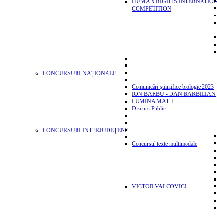
HUMAN RIGHTS INTERNATIO
COMPETITION
CONCURSURI NAŢIONALE
Comunicări științifice biologie 2023
ION BARBU - DAN BARBILIAN
LUMINA MATH
Discurs Public
CONCURSURI INTERJUDEŢENE
Concursul texte multimodale
VICTOR VALCOVICI