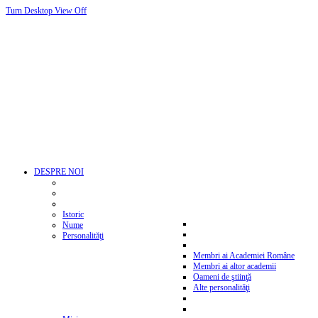
Turn Desktop View Off
DESPRE NOI
Istoric
Nume
Personalităţi
Membri ai Academiei Române
Membri ai altor academii
Oameni de ştiinţă
Alte personalităţi