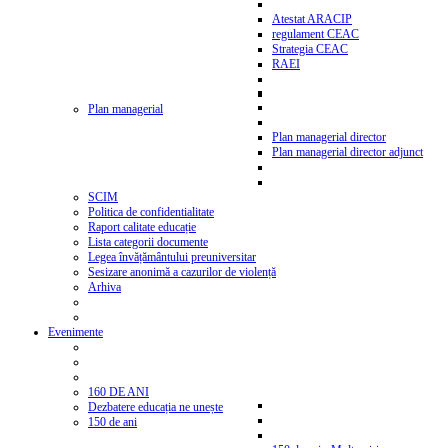
Atestat ARACIP
regulament CEAC
Strategia CEAC
RAEI
Plan managerial
Plan managerial director
Plan managerial director adjunct
SCIM
Politica de confidentialitate
Raport calitate educație
Lista categorii documente
Legea învățământului preuniversitar
Sesizare anonimă a cazurilor de violență
Arhiva
Evenimente
160 DE ANI
Dezbatere educația ne unește
150 de ani