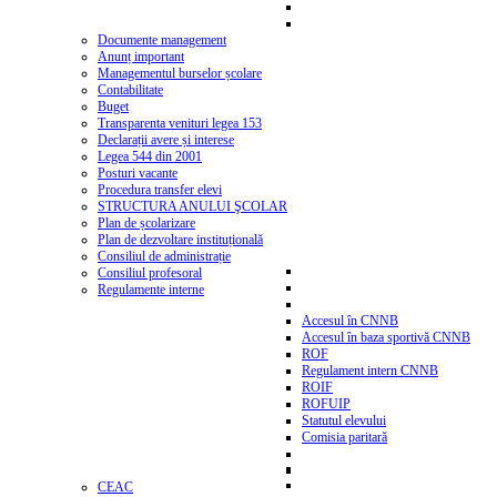
Documente management
Anunț important
Managementul burselor școlare
Contabilitate
Buget
Transparenta venituri legea 153
Declarații avere și interese
Legea 544 din 2001
Posturi vacante
Procedura transfer elevi
STRUCTURA ANULUI ŞCOLAR
Plan de școlarizare
Plan de dezvoltare instituțională
Consiliul de administrație
Consiliul profesoral
Regulamente interne
Accesul în CNNB
Accesul în baza sportivă CNNB
ROF
Regulament intern CNNB
ROIF
ROFUIP
Statutul elevului
Comisia paritară
CEAC