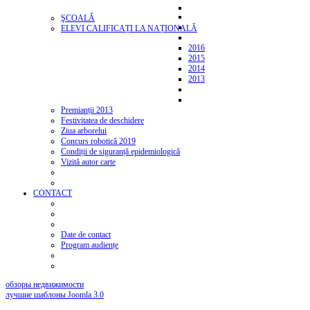
ŞCOALĂ
ELEVI CALIFICAȚI LA NAȚIONALĂ
2016
2015
2014
2013
Premianții 2013
Festivitatea de deschidere
Ziua arborelui
Concurs robotică 2019
Condiții de siguranță epidemiologică
Vizită autor carte
CONTACT
Date de contact
Program audiențe
обзоры недвижимости
лучшие шаблоны Joomla 3.0