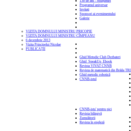
150 de ani - Mulțumiri
Programul aniversar
Invitaţi
Sponsori ai evenimentului
Galerie
VIZITA DOMNULUI MINISTRU PRICOPIE
VIZITA DOMNULUI MINISTRU CÎMPEANU
6 decembrie 2013
Vizita Principelui Nicolae
PUBLICAŢII
Ghid Metodic Club Dezbateri
Ghid_SpeakUp_Ebook
Revista VIVAT CNNB
Revista de matematică din Brăila T
Ghid metodic robotică
CNNB-istul
CNNB-istu' pentru pici
Revista bilingvă
Zumzăitorii
Revista în engleză