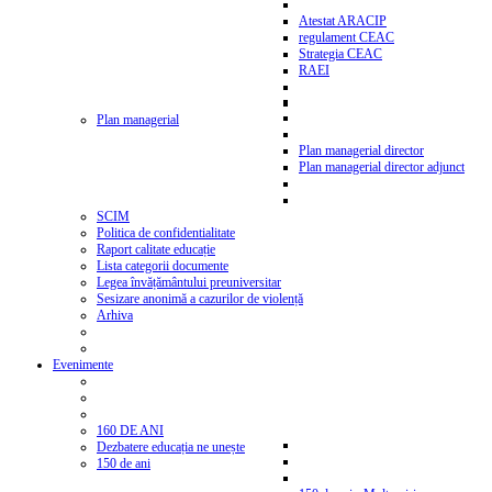
Atestat ARACIP
regulament CEAC
Strategia CEAC
RAEI
Plan managerial
Plan managerial director
Plan managerial director adjunct
SCIM
Politica de confidentialitate
Raport calitate educație
Lista categorii documente
Legea învățământului preuniversitar
Sesizare anonimă a cazurilor de violență
Arhiva
Evenimente
160 DE ANI
Dezbatere educația ne unește
150 de ani