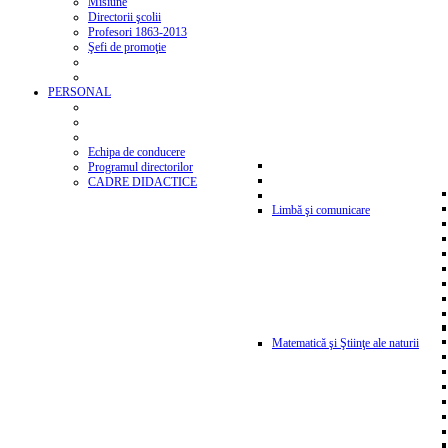
Misiune
Directorii şcolii
Profesori 1863-2013
Şefi de promoţie
PERSONAL
Echipa de conducere
Programul directorilor
CADRE DIDACTICE
Limbă şi comunicare
Matematică şi Ştiinţe ale naturii