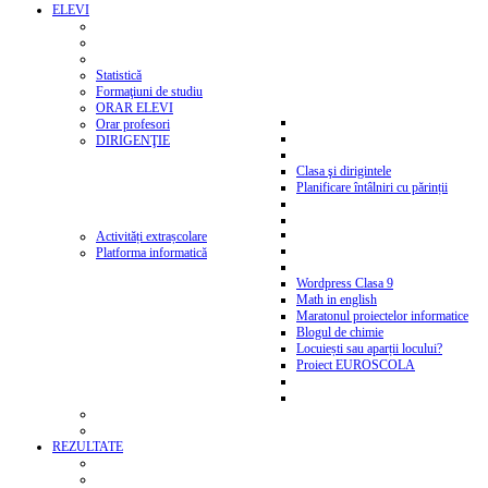
ELEVI
Statistică
Formaţiuni de studiu
ORAR ELEVI
Orar profesori
DIRIGENŢIE
Clasa şi dirigintele
Planificare întâlniri cu părinții
Activități extrașcolare
Platforma informatică
Wordpress Clasa 9
Math in english
Maratonul proiectelor informatice
Blogul de chimie
Locuiești sau aparții locului?
Proiect EUROSCOLA
REZULTATE