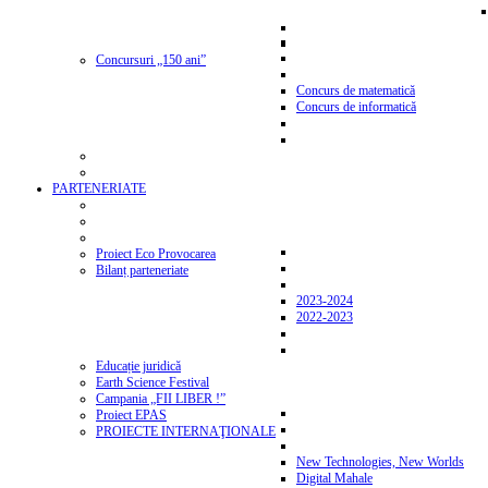
Concursuri „150 ani”
Concurs de matematică
Concurs de informatică
PARTENERIATE
Proiect Eco Provocarea
Bilanț parteneriate
2023-2024
2022-2023
Educație juridică
Earth Science Festival
Campania „FII LIBER !”
Proiect EPAS
PROIECTE INTERNAŢIONALE
New Technologies, New Worlds
Digital Mahale