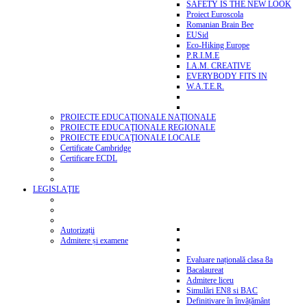
SAFETY IS THE NEW LOOK
Proiect Euroscola
Romanian Brain Bee
EUSid
Eco-Hiking Europe
P.R.I.M.E
I.A.M. CREATIVE
EVERYBODY FITS IN
W.A.T.E.R.
PROIECTE EDUCAŢIONALE NAŢIONALE
PROIECTE EDUCAŢIONALE REGIONALE
PROIECTE EDUCAŢIONALE LOCALE
Certificate Cambridge
Certificare ECDL
LEGISLAŢIE
Autorizații
Admitere și examene
Evaluare națională clasa 8a
Bacalaureat
Admitere liceu
Simulări EN8 si BAC
Definitivare în învățământ