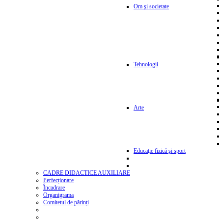
Om şi societate
Tehnologii
Arte
Educaţie fizică şi sport
CADRE DIDACTICE AUXILIARE
Perfecționare
Încadrare
Organigrama
Comitetul de părinți