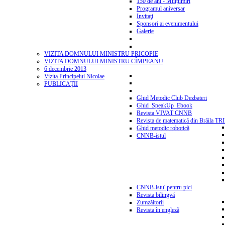
150 de ani - Mulțumiri
Programul aniversar
Invitaţi
Sponsori ai evenimentului
Galerie
VIZITA DOMNULUI MINISTRU PRICOPIE
VIZITA DOMNULUI MINISTRU CÎMPEANU
6 decembrie 2013
Vizita Principelui Nicolae
PUBLICAŢII
Ghid Metodic Club Dezbateri
Ghid_SpeakUp_Ebook
Revista VIVAT CNNB
Revista de matematică din Brăila T
Ghid metodic robotică
CNNB-istul
CNNB-istu' pentru pici
Revista bilingvă
Zumzăitorii
Revista în engleză