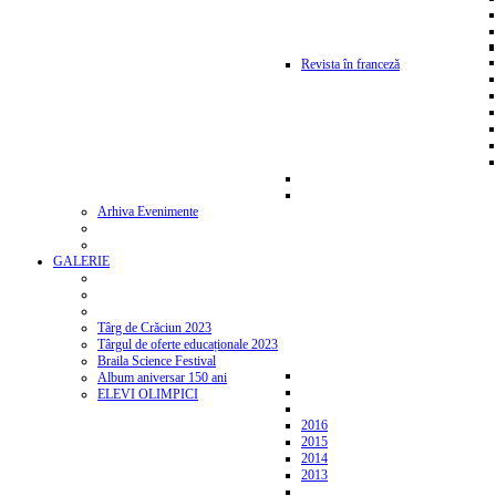
Revista în franceză
Arhiva Evenimente
GALERIE
Târg de Crăciun 2023
Târgul de oferte educaționale 2023
Braila Science Festival
Album aniversar 150 ani
ELEVI OLIMPICI
2016
2015
2014
2013