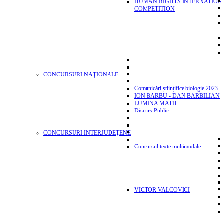
HUMAN RIGHTS INTERNATIO
COMPETITION
CONCURSURI NAŢIONALE
Comunicări științifice biologie 2023
ION BARBU - DAN BARBILIAN
LUMINA MATH
Discurs Public
CONCURSURI INTERJUDEŢENE
Concursul texte multimodale
VICTOR VALCOVICI