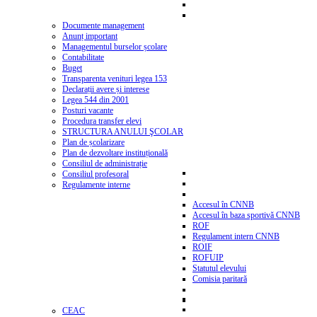
Documente management
Anunț important
Managementul burselor școlare
Contabilitate
Buget
Transparenta venituri legea 153
Declarații avere și interese
Legea 544 din 2001
Posturi vacante
Procedura transfer elevi
STRUCTURA ANULUI ŞCOLAR
Plan de școlarizare
Plan de dezvoltare instituțională
Consiliul de administrație
Consiliul profesoral
Regulamente interne
Accesul în CNNB
Accesul în baza sportivă CNNB
ROF
Regulament intern CNNB
ROIF
ROFUIP
Statutul elevului
Comisia paritară
CEAC