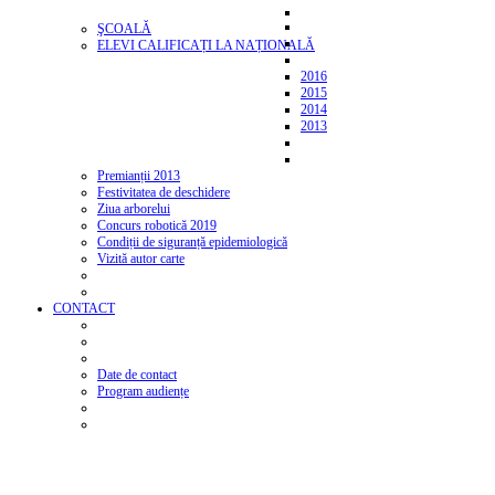
ŞCOALĂ
ELEVI CALIFICAȚI LA NAȚIONALĂ
2016
2015
2014
2013
Premianții 2013
Festivitatea de deschidere
Ziua arborelui
Concurs robotică 2019
Condiții de siguranță epidemiologică
Vizită autor carte
CONTACT
Date de contact
Program audiențe