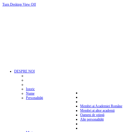
Turn Desktop View Off
DESPRE NOI
Istoric
Nume
Personalităţi
Membri ai Academiei Române
Membri ai altor academii
Oameni de ştiinţă
Alte personalităţi