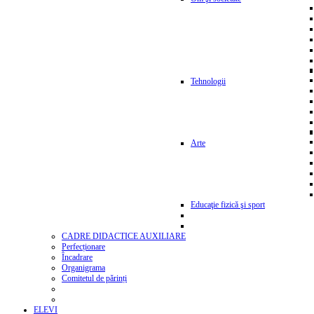
Tehnologii
Arte
Educaţie fizică şi sport
CADRE DIDACTICE AUXILIARE
Perfecționare
Încadrare
Organigrama
Comitetul de părinți
ELEVI