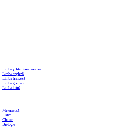
Limba şi literatura română
Limba engleză
Limba franceză
Limba germană
Limba latină
Matematică
Fizică
Chimie
Biologie