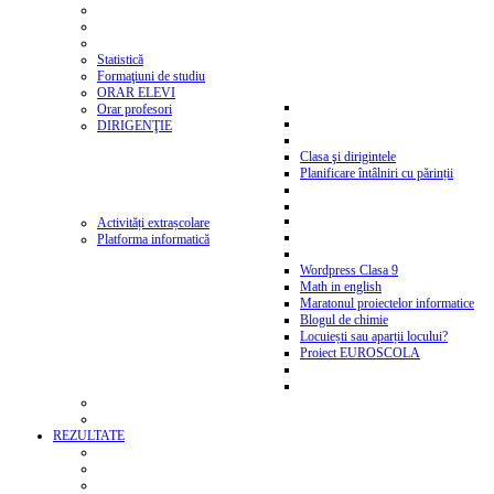
Statistică
Formaţiuni de studiu
ORAR ELEVI
Orar profesori
DIRIGENŢIE
Clasa şi dirigintele
Planificare întâlniri cu părinții
Activități extrașcolare
Platforma informatică
Wordpress Clasa 9
Math in english
Maratonul proiectelor informatice
Blogul de chimie
Locuiești sau aparții locului?
Proiect EUROSCOLA
REZULTATE