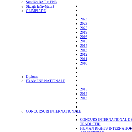
Simulări BAC și EN8
Situația la învățătură
OLIMPIADE
2025
2023
2022
2019
2016
2015
2014
2013
2012
2011
2010
Diplome
EXAMENE NAŢIONALE
2015
2014
2013
CONCURSURI INTERNAȚIONALE
CONCURS INTERNAȚIONAL D
TRADUCERI
HUMAN RIGHTS INTERNATIO