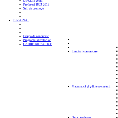
Directorii şcolii
Profesori 1863-2013
Şefi de promoţie
PERSONAL
Echipa de conducere
Programul directorilor
CADRE DIDACTICE
Limbă şi comunicare
Matematică şi Ştiinţe ale naturii
Om şi societate