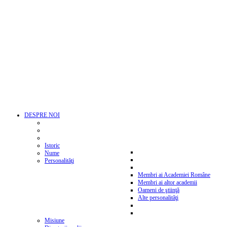
DESPRE NOI
Istoric
Nume
Personalităţi
Membri ai Academiei Române
Membri ai altor academii
Oameni de ştiinţă
Alte personalităţi
Misiune