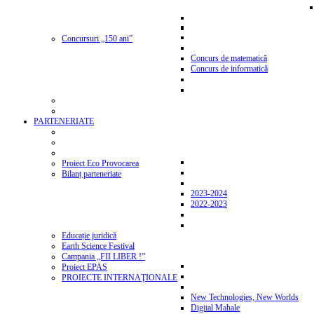
Concursuri „150 ani”
Concurs de matematică
Concurs de informatică
PARTENERIATE
Proiect Eco Provocarea
Bilanț parteneriate
2023-2024
2022-2023
Educație juridică
Earth Science Festival
Campania „FII LIBER !”
Proiect EPAS
PROIECTE INTERNAŢIONALE
New Technologies, New Worlds
Digital Mahale