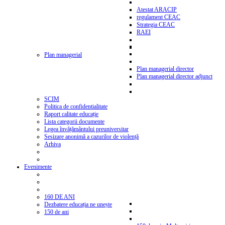
Atestat ARACIP
regulament CEAC
Strategia CEAC
RAEI
Plan managerial
Plan managerial director
Plan managerial director adjunct
SCIM
Politica de confidentialitate
Raport calitate educație
Lista categorii documente
Legea învățământului preuniversitar
Sesizare anonimă a cazurilor de violență
Arhiva
Evenimente
160 DE ANI
Dezbatere educația ne unește
150 de ani