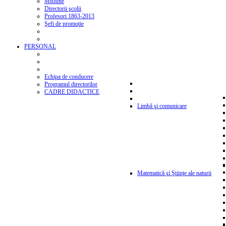
Misiune
Directorii şcolii
Profesori 1863-2013
Şefi de promoţie
PERSONAL
Echipa de conducere
Programul directorilor
CADRE DIDACTICE
Limbă şi comunicare
Matematică şi Ştiinţe ale naturii