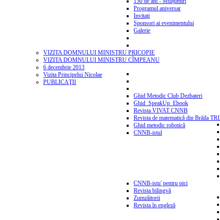
150 de ani - Mulțumiri
Programul aniversar
Invitaţi
Sponsori ai evenimentului
Galerie
VIZITA DOMNULUI MINISTRU PRICOPIE
VIZITA DOMNULUI MINISTRU CÎMPEANU
6 decembrie 2013
Vizita Principelui Nicolae
PUBLICAŢII
Ghid Metodic Club Dezbateri
Ghid_SpeakUp_Ebook
Revista VIVAT CNNB
Revista de matematică din Brăila T
Ghid metodic robotică
CNNB-istul
CNNB-istu' pentru pici
Revista bilingvă
Zumzăitorii
Revista în engleză