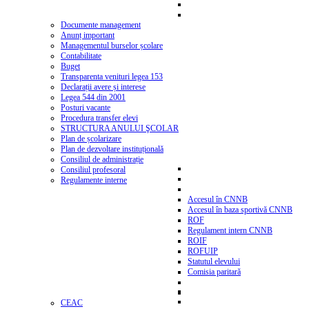
Documente management
Anunț important
Managementul burselor școlare
Contabilitate
Buget
Transparenta venituri legea 153
Declarații avere și interese
Legea 544 din 2001
Posturi vacante
Procedura transfer elevi
STRUCTURA ANULUI ŞCOLAR
Plan de școlarizare
Plan de dezvoltare instituțională
Consiliul de administrație
Consiliul profesoral
Regulamente interne
Accesul în CNNB
Accesul în baza sportivă CNNB
ROF
Regulament intern CNNB
ROIF
ROFUIP
Statutul elevului
Comisia paritară
CEAC