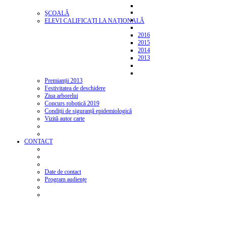
ŞCOALĂ
ELEVI CALIFICAȚI LA NAȚIONALĂ
2016
2015
2014
2013
Premianții 2013
Festivitatea de deschidere
Ziua arborelui
Concurs robotică 2019
Condiții de siguranță epidemiologică
Vizită autor carte
CONTACT
Date de contact
Program audiențe