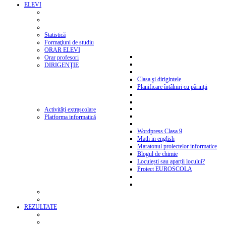
ELEVI
Statistică
Formaţiuni de studiu
ORAR ELEVI
Orar profesori
DIRIGENŢIE
Clasa şi dirigintele
Planificare întâlniri cu părinții
Activități extrașcolare
Platforma informatică
Wordpress Clasa 9
Math in english
Maratonul proiectelor informatice
Blogul de chimie
Locuiești sau aparții locului?
Proiect EUROSCOLA
REZULTATE