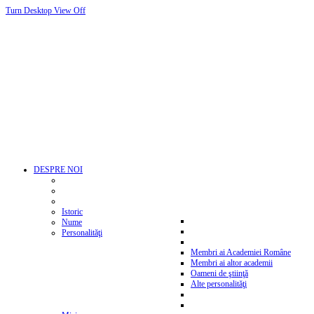
Turn Desktop View Off
DESPRE NOI
Istoric
Nume
Personalităţi
Membri ai Academiei Române
Membri ai altor academii
Oameni de ştiinţă
Alte personalităţi