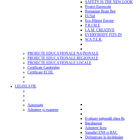
SAFETY IS THE NEW LOOK
Proiect Euroscola
Romanian Brain Bee
EUSid
Eco-Hiking Europe
P.R.I.M.E
I.A.M. CREATIVE
EVERYBODY FITS IN
W.A.T.E.R.
PROIECTE EDUCAŢIONALE NAŢIONALE
PROIECTE EDUCAŢIONALE REGIONALE
PROIECTE EDUCAŢIONALE LOCALE
Certificate Cambridge
Certificare ECDL
LEGISLAŢIE
Autorizații
Admitere și examene
Evaluare națională clasa 8a
Bacalaureat
Admitere liceu
Simulări EN8 si BAC
Definitivare în învățământ