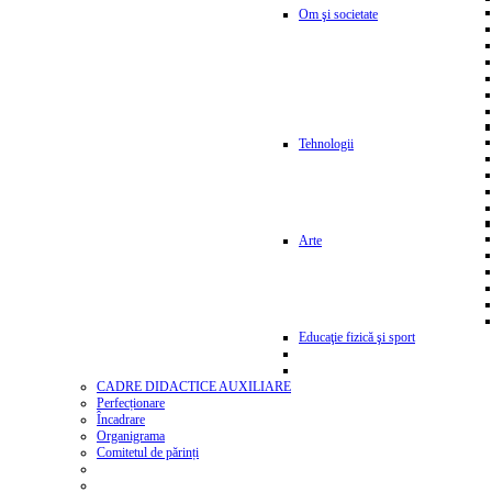
Om şi societate
Tehnologii
Arte
Educaţie fizică şi sport
CADRE DIDACTICE AUXILIARE
Perfecționare
Încadrare
Organigrama
Comitetul de părinți