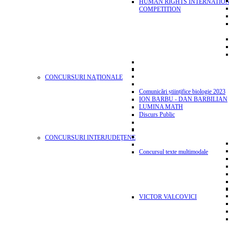
HUMAN RIGHTS INTERNATIO
COMPETITION
CONCURSURI NAŢIONALE
Comunicări științifice biologie 2023
ION BARBU - DAN BARBILIAN
LUMINA MATH
Discurs Public
CONCURSURI INTERJUDEŢENE
Concursul texte multimodale
VICTOR VALCOVICI