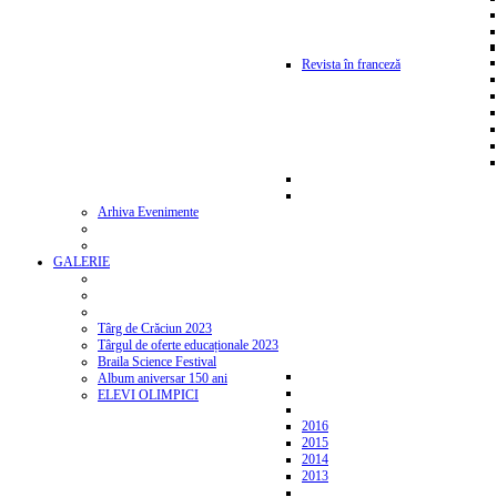
Revista în franceză
Arhiva Evenimente
GALERIE
Târg de Crăciun 2023
Târgul de oferte educaționale 2023
Braila Science Festival
Album aniversar 150 ani
ELEVI OLIMPICI
2016
2015
2014
2013