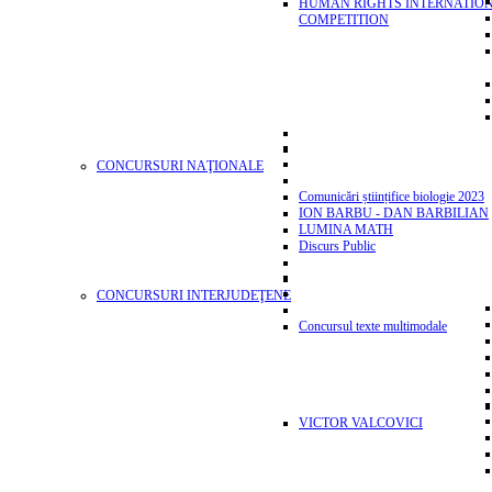
HUMAN RIGHTS INTERNATIO
COMPETITION
CONCURSURI NAŢIONALE
Comunicări științifice biologie 2023
ION BARBU - DAN BARBILIAN
LUMINA MATH
Discurs Public
CONCURSURI INTERJUDEŢENE
Concursul texte multimodale
VICTOR VALCOVICI