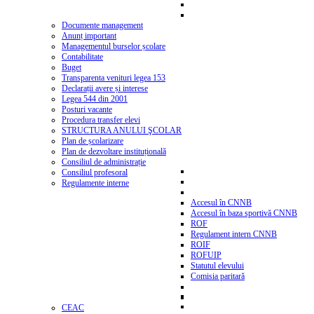
Documente management
Anunț important
Managementul burselor școlare
Contabilitate
Buget
Transparenta venituri legea 153
Declarații avere și interese
Legea 544 din 2001
Posturi vacante
Procedura transfer elevi
STRUCTURA ANULUI ŞCOLAR
Plan de școlarizare
Plan de dezvoltare instituțională
Consiliul de administrație
Consiliul profesoral
Regulamente interne
Accesul în CNNB
Accesul în baza sportivă CNNB
ROF
Regulament intern CNNB
ROIF
ROFUIP
Statutul elevului
Comisia paritară
CEAC