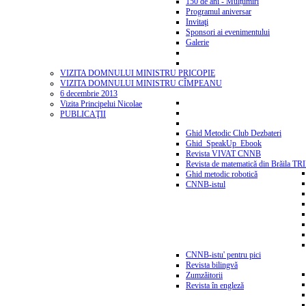
150 de ani - Mulțumiri
Programul aniversar
Invitaţi
Sponsori ai evenimentului
Galerie
VIZITA DOMNULUI MINISTRU PRICOPIE
VIZITA DOMNULUI MINISTRU CÎMPEANU
6 decembrie 2013
Vizita Principelui Nicolae
PUBLICAŢII
Ghid Metodic Club Dezbateri
Ghid_SpeakUp_Ebook
Revista VIVAT CNNB
Revista de matematică din Brăila T
Ghid metodic robotică
CNNB-istul
CNNB-istu' pentru pici
Revista bilingvă
Zumzăitorii
Revista în engleză