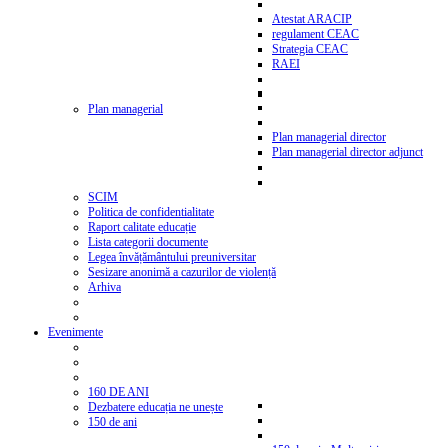
Atestat ARACIP
regulament CEAC
Strategia CEAC
RAEI
Plan managerial
Plan managerial director
Plan managerial director adjunct
SCIM
Politica de confidentialitate
Raport calitate educație
Lista categorii documente
Legea învățământului preuniversitar
Sesizare anonimă a cazurilor de violență
Arhiva
Evenimente
160 DE ANI
Dezbatere educația ne unește
150 de ani