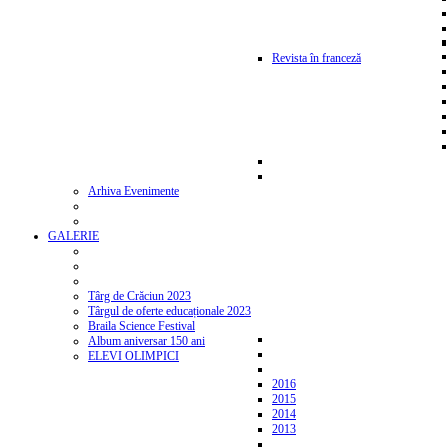
Revista în franceză
Arhiva Evenimente
GALERIE
Târg de Crăciun 2023
Târgul de oferte educaționale 2023
Braila Science Festival
Album aniversar 150 ani
ELEVI OLIMPICI
2016
2015
2014
2013