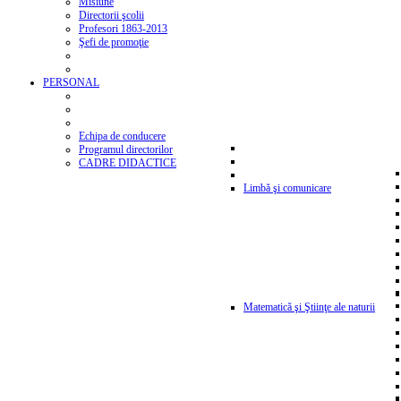
Misiune
Directorii şcolii
Profesori 1863-2013
Şefi de promoţie
PERSONAL
Echipa de conducere
Programul directorilor
CADRE DIDACTICE
Limbă şi comunicare
Matematică şi Ştiinţe ale naturii