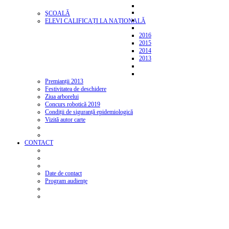
ŞCOALĂ
ELEVI CALIFICAȚI LA NAȚIONALĂ
2016
2015
2014
2013
Premianții 2013
Festivitatea de deschidere
Ziua arborelui
Concurs robotică 2019
Condiții de siguranță epidemiologică
Vizită autor carte
CONTACT
Date de contact
Program audiențe