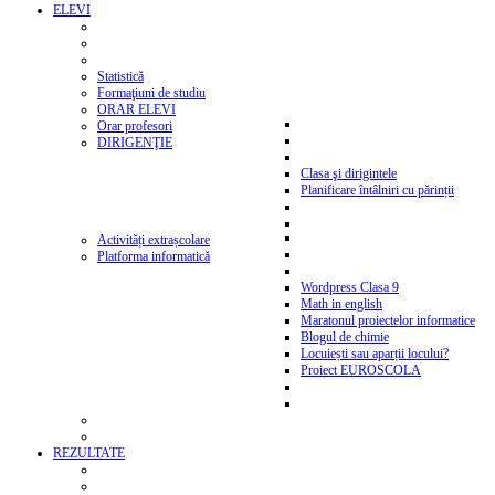
ELEVI
Statistică
Formaţiuni de studiu
ORAR ELEVI
Orar profesori
DIRIGENŢIE
Clasa şi dirigintele
Planificare întâlniri cu părinții
Activități extrașcolare
Platforma informatică
Wordpress Clasa 9
Math in english
Maratonul proiectelor informatice
Blogul de chimie
Locuiești sau aparții locului?
Proiect EUROSCOLA
REZULTATE