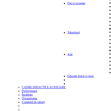
Om şi societate
Tehnologii
Arte
Educaţie fizică şi sport
CADRE DIDACTICE AUXILIARE
Perfecționare
Încadrare
Organigrama
Comitetul de părinți