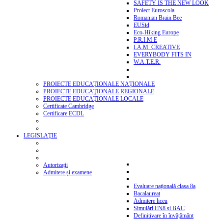
SAFETY IS THE NEW LOOK
Proiect Euroscola
Romanian Brain Bee
EUSid
Eco-Hiking Europe
P.R.I.M.E
I.A.M. CREATIVE
EVERYBODY FITS IN
W.A.T.E.R.
PROIECTE EDUCAŢIONALE NAŢIONALE
PROIECTE EDUCAŢIONALE REGIONALE
PROIECTE EDUCAŢIONALE LOCALE
Certificate Cambridge
Certificare ECDL
LEGISLAŢIE
Autorizații
Admitere și examene
Evaluare națională clasa 8a
Bacalaureat
Admitere liceu
Simulări EN8 si BAC
Definitivare în învățământ