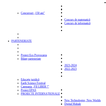
Concursuri „150 ani”
Concurs de matematică
Concurs de informatică
PARTENERIATE
Proiect Eco Provocarea
Bilanț parteneriate
2023-2024
2022-2023
Educație juridică
Earth Science Festival
Campania „FII LIBER !”
Proiect EPAS
PROIECTE INTERNAŢIONALE
New Technologies, New Worlds
Digital Mahale