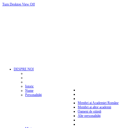
Turn Desktop View Off
DESPRE NOI
Istoric
Nume
Personalităţi
Membri ai Academiei Române
Membri ai altor academii
Oameni de ştiinţă
Alte personalităţi